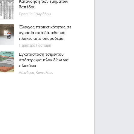
Κατανόηση των τμημάτων
δαπέδου
Ερασμία Γεωγιάδου
Έλεγχος περιεκτικότητας σε
υγρασία από δάπεδα και
πλάκες από σκυρόδεμα
Περιστέρα Γάσπαρη
Εγκατάσταση τσιμέντου
υπόστρωμα πλακιδίων για
πλακάκια
Λέανδρος Κοντολέων