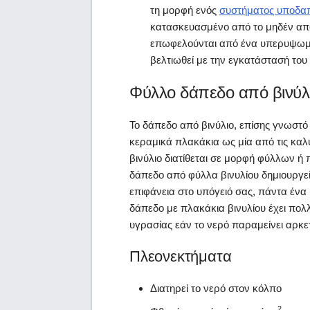
τη μορφή ενός
συστήματος υποδα
κατασκευασμένο από το μηδέν από
επωφελούνται από ένα υπερυψωμέ
βελτιωθεί με την εγκατάστασή του
Φύλλο δάπεδο από βινύλ
Το δάπεδο από βινύλιο, επίσης γνωστ
κεραμικά πλακάκια ως μία από τις καλ
βινύλιο διατίθεται σε μορφή φύλλων ή 
δάπεδο από φύλλα βινυλίου δημιουργε
επιφάνεια στο υπόγειό σας, πάντα ένα
δάπεδο με πλακάκια βινυλίου έχει πο
υγρασίας εάν το νερό παραμείνει αρκε
Πλεονεκτήματα
Διατηρεί το νερό στον κόλπο
2