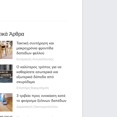
τικά Άρθρα
Τακτική συντήρηση και
μακροχρόνια φροντίδα
δαπέδων φελλού
Κυπριανός Αντωνόπουλος
Ο καλύτερος τρόπος για να
καθαρίσετε εσωτερικά και
εξωτερικά δάπεδα από
σκυρόδεμα
Επιστήμη Βαριμπόμπη
3 τριβεία προς ενοικίαση κατά
το φινίρισμα ξύλινων δαπέδων
Δαμασκηνή Οικονομοπούλου