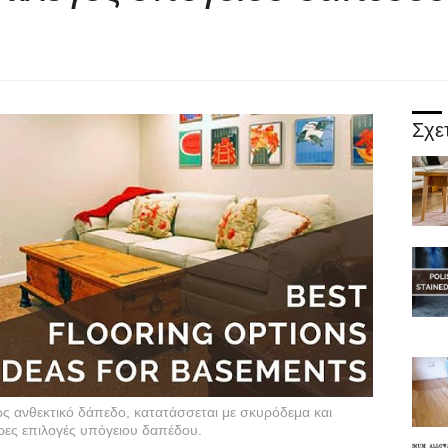
Σχε
ς ανθεκτικό δάπεδο, κατατάσσεται με σκυρόδεμα και
ερες επιλογές υπόγειου δαπέδου.