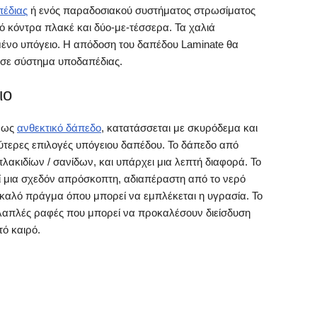
πέδιας
ή ενός παραδοσιακού συστήματος στρωσίματος
 κόντρα πλακέ και δύο-με-τέσσερα. Τα χαλιά
νο υπόγειο. Η απόδοση του δαπέδου Laminate θα
 σε σύστημα υποδαπέδιας.
ιο
ό ως
ανθεκτικό δάπεδο
, κατατάσσεται με σκυρόδεμα και
ύτερες επιλογές υπόγειου δαπέδου. Το δάπεδο από
πλακιδίων / σανίδων, και υπάρχει μια λεπτή διαφορά. Το
ί μια σχεδόν απρόσκοπτη, αδιαπέραστη από το νερό
 καλό πράγμα όπου μπορεί να εμπλέκεται η υγρασία. Το
λλαπλές ραφές που μπορεί να προκαλέσουν διείσδυση
τό καιρό.