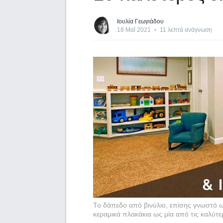
Ιουλία Γεωγιάδου
18 Μαΐ 2021
•
11 λεπτά ανάγνωση
Το δάπεδο από βινύλιο, επίσης γνωστό ω
κεραμικά πλακάκια ως μία από τις καλύτ