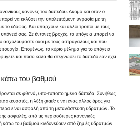
κανονικούς κανόνες του δαπέδου. Ακόμα και όταν ο
 μπορεί να εκλύσει την υπολειπόμενη υγρασία με τη
ε το έδαφος. Και υπάρχουν και άλλοι τρόποι με τους
ο υπόγειό σας. Σε έντονες βροχές, τα υπόγεια μπορεί να
ου ασχολούμαστε όλοι με τους αστραγάλους και που
 λειτουργία. Επομένως, το κύριο μέλημα για το υπόγειο
οφύγετε και πόσο καλά θα στεγνώσει το δάπεδο εάν έχει
 κάτω του βαθμού
έρονται σε φθηνά, υπο-τυποποιημένα δάπεδα. Συνήθως
ατασκευαστές, η λέξη
grade
είναι ένας άλλος όρος για
ότερα είναι ασφαλή από τη μετανάστευση υδρατμών. Το
σης ασφαλές, από τις περισσότερες κανονικές
ή κάτω του βαθμού κινδυνεύουν από ζημιές υδρατμών