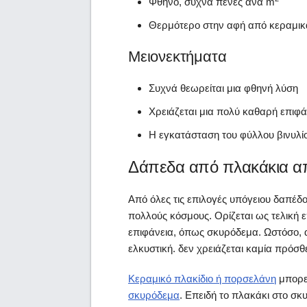
Φθηνό, συχνά πένες ανά m
Θερμότερο στην αφή από κεραμικ
Μειονεκτήματα
Συχνά θεωρείται μια φθηνή λύση
Χρειάζεται μια πολύ καθαρή επιφ
Η εγκατάσταση του φύλλου βινυλίου
Δάπεδα από πλακάκια α
Από όλες τις επιλογές υπόγειου δαπέδ
πολλούς κόσμους. Ορίζεται ως τελική ε
επιφάνεια, όπως σκυρόδεμα. Ωστόσο, αυ
ελκυστική. δεν χρειάζεται καμία πρόσ
Κεραμικό πλακίδιο ή πορσελάνη
μπορε
σκυρόδεμα
. Επειδή το πλακάκι στο σκ