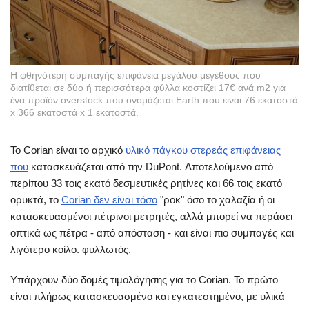
Η φθηνότερη συμπαγής επιφάνεια μεγάλου μεγέθους που
διατίθεται σε δύο ή περισσότερα φύλλα κοστίζει 17€ ανά m2 για
ένα προϊόν overstock που ονομάζεται Earth που είναι 76 εκατοστά
x 366 εκατοστά x 1 εκατοστά.
Το Corian είναι το αρχικό
υλικό πάγκου στερεάς επιφάνειας
που
κατασκευάζεται από την DuPont. Αποτελούμενο από
περίπου 33 τοις εκατό δεσμευτικές ρητίνες και 66 τοις εκατό
ορυκτά, το
Corian δεν είναι τόσο
"ροκ" όσο το χαλαζία ή οι
κατασκευασμένοι πέτρινοι μετρητές, αλλά μπορεί να περάσει
οπτικά ως πέτρα - από απόσταση - και είναι πιο συμπαγές και
λιγότερο κοίλο. φυλλωτός.
Υπάρχουν δύο δομές τιμολόγησης για το Corian. Το πρώτο
είναι πλήρως κατασκευασμένο και εγκατεστημένο, με υλικά