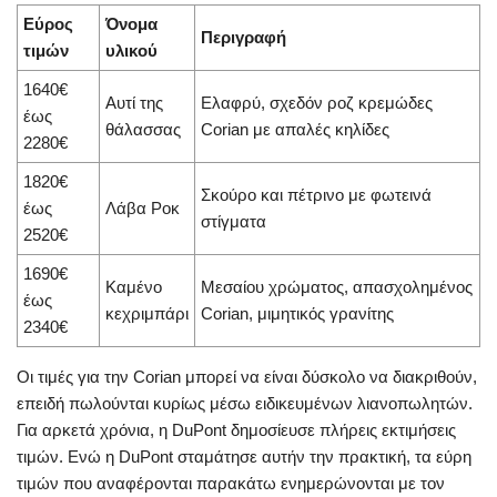
Εύρος
Όνομα
Περιγραφή
τιμών
υλικού
1640€
Αυτί της
Ελαφρύ, σχεδόν ροζ κρεμώδες
έως
θάλασσας
Corian με απαλές κηλίδες
2280€
1820€
Σκούρο και πέτρινο με φωτεινά
έως
Λάβα Ροκ
στίγματα
2520€
1690€
Καμένο
Μεσαίου χρώματος, απασχολημένος
έως
κεχριμπάρι
Corian, μιμητικός γρανίτης
2340€
Οι τιμές για την Corian μπορεί να είναι δύσκολο να διακριθούν,
επειδή πωλούνται κυρίως μέσω ειδικευμένων λιανοπωλητών.
Για αρκετά χρόνια, η DuPont δημοσίευσε πλήρεις εκτιμήσεις
τιμών. Ενώ η DuPont σταμάτησε αυτήν την πρακτική, τα εύρη
τιμών που αναφέρονται παρακάτω ενημερώνονται με τον