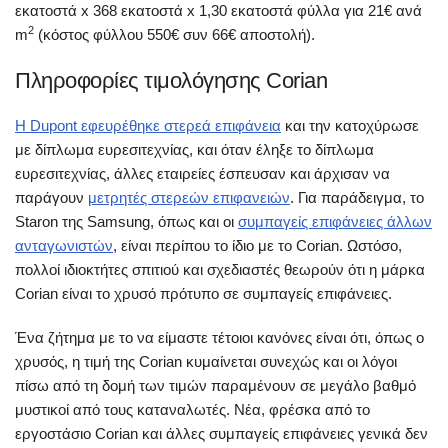
εκατοστά x 368 εκατοστά x 1,30 εκατοστά φύλλα για 21€ ανά
2
m
(κόστος φύλλου 550€ συν 66€ αποστολή).
Πληροφορίες τιμολόγησης Corian
Η Dupont εφευρέθηκε στερεά επιφάνεια
και την κατοχύρωσε
με δίπλωμα ευρεσιτεχνίας, και όταν έληξε το δίπλωμα
ευρεσιτεχνίας, άλλες εταιρείες έσπευσαν και άρχισαν να
παράγουν
μετρητές στερεών επιφανειών
. Για παράδειγμα, το
Staron της Samsung, όπως και οι
συμπαγείς επιφάνειες άλλων
ανταγωνιστών
, είναι περίπου το ίδιο με το Corian. Ωστόσο,
πολλοί ιδιοκτήτες σπιτιού και σχεδιαστές θεωρούν ότι η μάρκα
Corian είναι το χρυσό πρότυπο σε συμπαγείς επιφάνειες.
Ένα ζήτημα με το να είμαστε τέτοιοι κανόνες είναι ότι, όπως ο
χρυσός, η τιμή της Corian κυμαίνεται συνεχώς και οι λόγοι
πίσω από τη δομή των τιμών παραμένουν σε μεγάλο βαθμό
μυστικοί από τους καταναλωτές. Νέα, φρέσκα από το
εργοστάσιο Corian και άλλες συμπαγείς επιφάνειες γενικά δεν