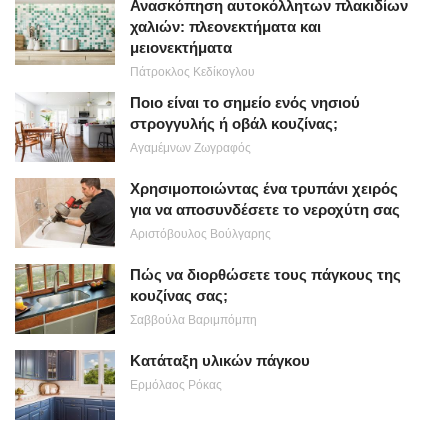
Ανασκόπηση αυτοκόλλητων πλακιδίων
χαλιών: πλεονεκτήματα και
μειονεκτήματα
Πάτροκλος Κεδίκογλου
Ποιο είναι το σημείο ενός νησιού
στρογγυλής ή οβάλ κουζίνας;
Αγαμέμνων Ζωγραφός
Χρησιμοποιώντας ένα τρυπάνι χειρός
για να αποσυνδέσετε το νεροχύτη σας
Αριστόβουλος Βούλγαρης
Πώς να διορθώσετε τους πάγκους της
κουζίνας σας;
Σαββούλα Βαριμπόμπη
Κατάταξη υλικών πάγκου
Ερμόλαος Ρόκας