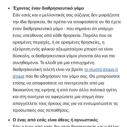
Έχοντας έναν διαθρησκευτικό γάμο
Εάν εσείς και ο μελλοντικός σας σύζυγος δεν μοιράζεστε
την ίδια θρησκεία, θα πρέπει να αποφασίσετε αν θα έχετε
έναν διαθρησκευτικό γάμο - που σημαίνει ότι υπάρχει
ένας υπεύθυνος από κάθε θρησκεία. Παρόλο που σε
ορισμένες περιοχές, ή σε ορισμένες θρησκείες, η
εξεύρεση ενός φιλικού αξιωματούχου μπορεί να είναι
δύσκολη, οι διαθρησκευτικοί γάμοι γίνονται όλο και πιο
συνηθισμένοι. Το κλειδί για μια επιτυχημένη
διαθρησκευτική τελετή είναι να βρείτε
το σωστό άτομο ή
άτομα
που θα οδηγήσουν τον γάμο σας. Θα μπορούσατε
επίσης να αποφασίσετε να παντρευτείτε από μια
δικαιοσύνη της ειρήνης ή από έναν άλλο πολιτικό ηγέτη
και στη συνέχεια να αφιερώσετε μια στιγμή όταν
απαγγέλλετε τους όρκους σας για να ενσωματώσετε τις
προσωπικές σας πεποιθήσεις.
Ο ένας από εσάς είναι άθεος ή αγνωστικός
Εάν ο ένας από εσάς δεν είναι θρησκευτικός και ο άλλος