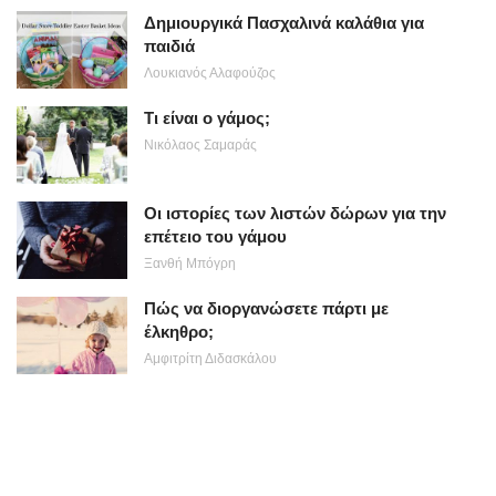
Δημιουργικά Πασχαλινά καλάθια για
παιδιά
Λουκιανός Αλαφούζος
Τι είναι ο γάμος;
Νικόλαος Σαμαράς
Οι ιστορίες των λιστών δώρων για την
επέτειο του γάμου
Ξανθή Μπόγρη
Πώς να διοργανώσετε πάρτι με
έλκηθρο;
Αμφιτρίτη Διδασκάλου