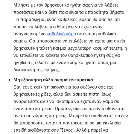
Μιλήστε με τον θρησκευτικό ηγέτη σας για να λάβετε
προτάσεις και να δείτε ποια είναι τα απαραίτητα βήματα.
Για παράδειγμα, ένας καθολικός ιερέας θα σας πει ότι
πρέπει να λάβετε μια θέση για να έχετε έναν
αναγνωρισμένο
καθολικό γάμο
σε ένα μη καθολικό
σημείο. Θα μπορούσατε να επιλέξετε να έχετε μια οικεία
θρησκευτική τελετή και μια μεγαλύτερη κοσμική τελετή, ή
να επιλέξετε να κάνετε τον θρησκευτικό ηγέτη σας να
ηγηθεί της τελετής με έναν κοσμικό ηγέτη, όπως μια
δικαιοσύνη της ειρήνης.
Μη εξάσκηση αλλά ακόμα πνευματικό
Εάν εσείς και / ή η οικογένεια του συζύγου σας έχει
θρησκευτικές ρίζες, αλλά δεν ασκείτε πίστη, ίσως
αναρωτιέστε αν είναι σκόπιμο να έχετε έναν γάμο σε
έναν τόπο λατρείας. Πρώτον, σκεφτείτε εάν αισθάνεστε
άνετα σε χώρους λατρείας. Μπορεί να αισθάνεστε ότι δεν
θα μπορούσατε ποτέ να παντρευτείτε σε μια εκκλησία
επειδή αισθάνεστε σαν "ξένος". Αλλά μπορεί να