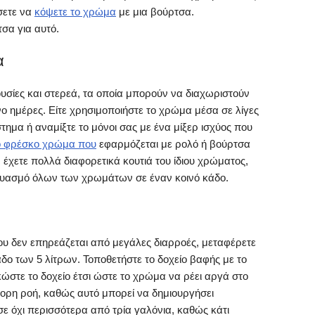
σετε να
κόψετε το χρώμα
με μια βούρτσα.
σα για αυτό.
α
υσίες και στερεά, τα οποία μπορούν να διαχωριστούν
όνο ημέρες. Είτε χρησιμοποιήστε το χρώμα μέσα σε λίγες
ημα ή αναμίξτε το μόνοι σας με ένα μίξερ ισχύος που
ο φρέσκο χρώμα που
εφαρμόζεται με ρολό ή βούρτσα
ν έχετε πολλά διαφορετικά κουτιά του ίδιου χρώματος,
νδυασμό όλων των χρωμάτων σε έναν κοινό κάδο.
ου δεν επηρεάζεται από μεγάλες διαρροές, μεταφέρετε
δο των 5 λίτρων. Τοποθετήστε το δοχείο βαφής με το
κώστε το δοχείο έτσι ώστε το χρώμα να ρέει αργά στο
ορη ροή, καθώς αυτό μπορεί να δημιουργήσει
σε όχι περισσότερα από τρία γαλόνια, καθώς κάτι