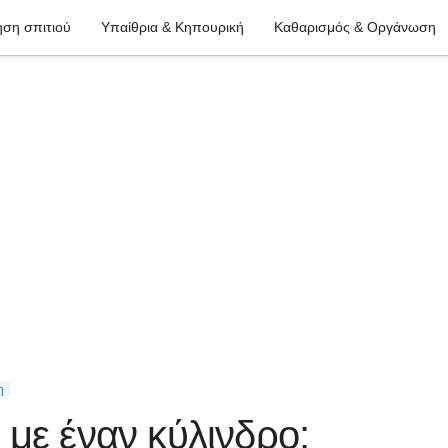
ση σπιτιού
Υπαίθρια & Κηπουρική
Καθαρισμός & Οργάνωση
η
με έναν κύλινδρο;