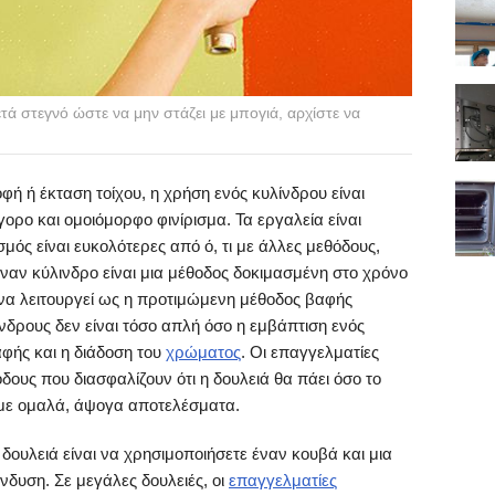
ά στεγνό ώστε να μην στάζει με μπογιά, αρχίστε να
ή ή έκταση τοίχου, η χρήση ενός κυλίνδρου είναι
ορο και ομοιόμορφο φινίρισμα. Τα εργαλεία είναι
μός είναι ευκολότερες από ό, τι με άλλες μεθόδους,
έναν κύλινδρο είναι μια μέθοδος δοκιμασμένη στο χρόνο
ι να λειτουργεί ως η προτιμώμενη μέθοδος βαφής
δρους δεν είναι τόσο απλή όσο η εμβάπτιση ενός
φής και η διάδοση του
χρώματος
. Οι επαγγελματίες
όδους που διασφαλίζουν ότι η δουλειά θα πάει όσο το
 με ομαλά, άψογα αποτελέσματα.
δουλειά είναι να χρησιμοποιήσετε έναν κουβά και μια
ένδυση. Σε μεγάλες δουλειές, οι
επαγγελματίες