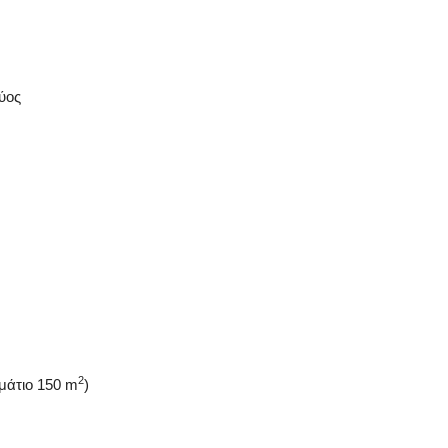
ύος
2
ωμάτιο 150 m
)