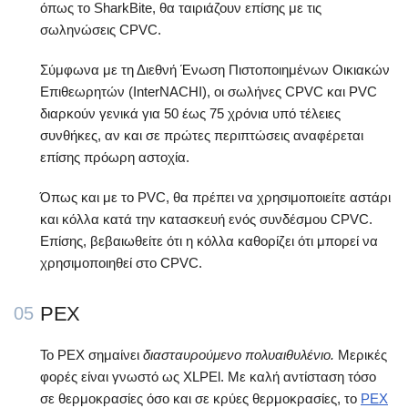
όπως το SharkBite, θα ταιριάζουν επίσης με τις
σωληνώσεις CPVC.
Σύμφωνα με τη Διεθνή Ένωση Πιστοποιημένων Οικιακών
Επιθεωρητών (InterNACHI), οι σωλήνες CPVC και PVC
διαρκούν γενικά για 50 έως 75 χρόνια υπό τέλειες
συνθήκες, αν και σε πρώτες περιπτώσεις αναφέρεται
επίσης πρόωρη αστοχία.
Όπως και με το PVC, θα πρέπει να χρησιμοποιείτε αστάρι
και κόλλα κατά την κατασκευή ενός συνδέσμου CPVC.
Επίσης, βεβαιωθείτε ότι η κόλλα καθορίζει ότι μπορεί να
χρησιμοποιηθεί στο CPVC.
PEX
05
Το PEX σημαίνει
διασταυρούμενο πολυαιθυλένιο.
Μερικές
φορές είναι γνωστό ως XLPEl. Με καλή αντίσταση τόσο
σε θερμοκρασίες όσο και σε κρύες θερμοκρασίες, το
PEX