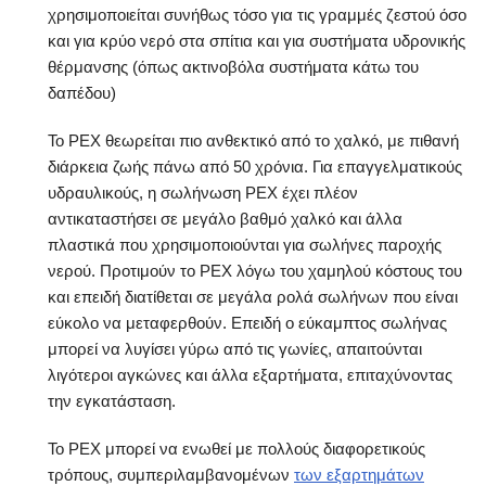
χρησιμοποιείται συνήθως τόσο για τις γραμμές ζεστού όσο
και για κρύο νερό στα σπίτια και για συστήματα υδρονικής
θέρμανσης (όπως ακτινοβόλα συστήματα κάτω του
δαπέδου)
Το PEX θεωρείται πιο ανθεκτικό από το χαλκό, με πιθανή
διάρκεια ζωής πάνω από 50 χρόνια. Για επαγγελματικούς
υδραυλικούς, η σωλήνωση PEX έχει πλέον
αντικαταστήσει σε μεγάλο βαθμό χαλκό και άλλα
πλαστικά που χρησιμοποιούνται για σωλήνες παροχής
νερού. Προτιμούν το PEX λόγω του χαμηλού κόστους του
και επειδή διατίθεται σε μεγάλα ρολά σωλήνων που είναι
εύκολο να μεταφερθούν. Επειδή ο εύκαμπτος σωλήνας
μπορεί να λυγίσει γύρω από τις γωνίες, απαιτούνται
λιγότεροι αγκώνες και άλλα εξαρτήματα, επιταχύνοντας
την εγκατάσταση.
Το PEX μπορεί να ενωθεί με πολλούς διαφορετικούς
τρόπους, συμπεριλαμβανομένων
των εξαρτημάτων