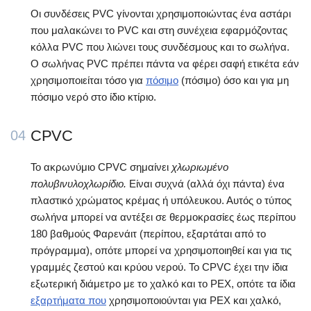
Οι συνδέσεις PVC γίνονται χρησιμοποιώντας ένα αστάρι
που μαλακώνει το PVC και στη συνέχεια εφαρμόζοντας
κόλλα PVC που λιώνει τους συνδέσμους και το σωλήνα.
Ο σωλήνας PVC πρέπει πάντα να φέρει σαφή ετικέτα εάν
χρησιμοποιείται τόσο για
πόσιμο
(πόσιμο) όσο και για μη
πόσιμο νερό στο ίδιο κτίριο.
CPVC
04
Το ακρωνύμιο CPVC σημαίνει
χλωριωμένο
πολυβινυλοχλωρίδιο.
Είναι συχνά (αλλά όχι πάντα) ένα
πλαστικό χρώματος κρέμας ή υπόλευκου. Αυτός ο τύπος
σωλήνα μπορεί να αντέξει σε θερμοκρασίες έως περίπου
180 βαθμούς Φαρενάιτ (περίπου, εξαρτάται από το
πρόγραμμα), οπότε μπορεί να χρησιμοποιηθεί και για τις
γραμμές ζεστού και κρύου νερού. Το CPVC έχει την ίδια
εξωτερική διάμετρο με το χαλκό και το PEX, οπότε τα ίδια
εξαρτήματα που
χρησιμοποιούνται για PEX και χαλκό,