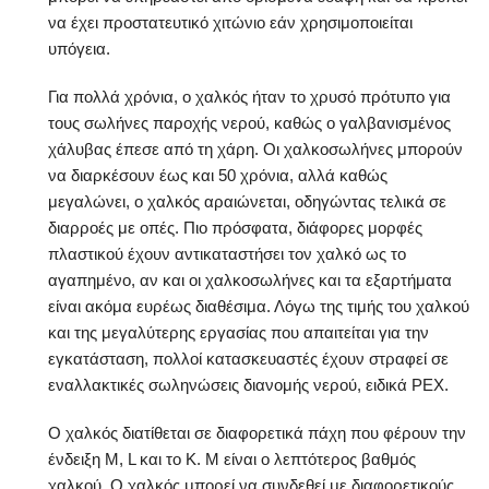
να έχει προστατευτικό χιτώνιο εάν χρησιμοποιείται
υπόγεια.
Για πολλά χρόνια, ο χαλκός ήταν το χρυσό πρότυπο για
τους σωλήνες παροχής νερού, καθώς ο γαλβανισμένος
χάλυβας έπεσε από τη χάρη. Οι χαλκοσωλήνες μπορούν
να διαρκέσουν έως και 50 χρόνια, αλλά καθώς
μεγαλώνει, ο χαλκός αραιώνεται, οδηγώντας τελικά σε
διαρροές με οπές. Πιο πρόσφατα, διάφορες μορφές
πλαστικού έχουν αντικαταστήσει τον χαλκό ως το
αγαπημένο, αν και οι χαλκοσωλήνες και τα εξαρτήματα
είναι ακόμα ευρέως διαθέσιμα. Λόγω της τιμής του χαλκού
και της μεγαλύτερης εργασίας που απαιτείται για την
εγκατάσταση, πολλοί κατασκευαστές έχουν στραφεί σε
εναλλακτικές σωληνώσεις διανομής νερού, ειδικά PEX.
Ο χαλκός διατίθεται σε διαφορετικά πάχη που φέρουν την
ένδειξη M, L και το K. M είναι ο λεπτότερος βαθμός
χαλκού. Ο χαλκός μπορεί να συνδεθεί με διαφορετικούς