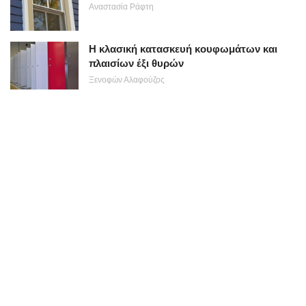
Αναστασία Ράφτη
Η κλασική κατασκευή κουφωμάτων και
πλαισίων έξι θυρών
Ξενοφών Αλαφούζος