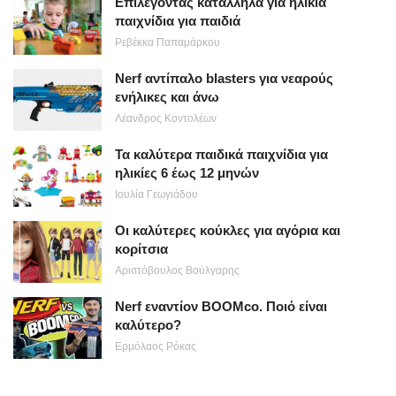
Επιλέγοντας κατάλληλα για ηλικία
παιχνίδια για παιδιά
Ρεβέκκα Παπαμάρκου
Nerf αντίπαλο blasters για νεαρούς
ενήλικες και άνω
Λέανδρος Κοντολέων
Τα καλύτερα παιδικά παιχνίδια για
ηλικίες 6 έως 12 μηνών
Ιουλία Γεωγιάδου
Οι καλύτερες κούκλες για αγόρια και
κορίτσια
Αριστόβουλος Βούλγαρης
Nerf εναντίον BOOMco. Ποιό είναι
καλύτερο?
Ερμόλαος Ρόκας