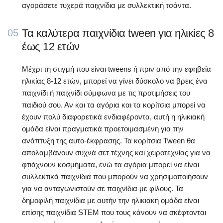
αγοράσετε τυχερά παιχνίδια με συλλεκτική τσάντα.
Τα καλύτερα παιχνίδια tween για ηλικίες 8
05
έως 12 ετών
Μέχρι τη στιγμή που είναι tweens ή πριν από την εφηβεία
ηλικίας 8-12 ετών, μπορεί να γίνει δύσκολο να βρεις ένα
παιχνίδι ή παιχνίδι σύμφωνα με τις προτιμήσεις του
παιδιού σου. Αν και τα αγόρια και τα κορίτσια μπορεί να
έχουν πολύ διαφορετικά ενδιαφέροντα, αυτή η ηλικιακή
ομάδα είναι πραγματικά προετοιμασμένη για την
ανάπτυξη της αυτο-έκφρασης. Τα κορίτσια Tween θα
απολαμβάνουν συχνά σετ τέχνης και χειροτεχνίας για να
φτιάχνουν κοσμήματα, ενώ τα αγόρια μπορεί να είναι
συλλεκτικά παιχνίδια που μπορούν να χρησιμοποιήσουν
για να ανταγωνιστούν σε παιχνίδια με φίλους. Τα
δημοφιλή παιχνίδια με αυτήν την ηλικιακή ομάδα είναι
επίσης παιχνίδια STEM που τους κάνουν να σκέφτονται