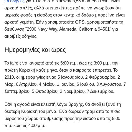
Οι οδηγίες
για το faire στο Runway 3,55 Alameda Point είναι
αρκετά απλές, αλλά οι επισκέπτες πρέπει να γνωρίζουν ότι
μερικές φορές η είσοδος στον κεντρικό δρόμο μπορεί να είναι
αρκετά γεμάτη. Εάν χρησιμοποιείτε GPS, χρησιμοποιήστε τη
διεύθυνση "2900 Navy Way, Alameda, California 94501" για
ακριβείς οδηγίες.
Ημερομηνίες και ώρες
Το faire είναι ανοιχτό από τις 6:00 π.μ. έως τις 3:00 μ.μ. την
πρώτη Κυριακή κάθε μήνα, όταν ο καιρός το επιτρέπει. Το
2019, οι ημερομηνίες είναι: 5 Ιανουαρίου, 2 Φεβρουαρίου, 2
Μαρ, 6 Απριλίου, 4 Μαΐου, 1 Ιουνίου, 6 Ιουλίου, 3 Αυγούστου, 7
Σεπτεμβρίου, 5 Οκτωβρίου, 2 Νοεμβρίου, 7 Δεκεμβρίου.
Εάν η αγορά είναι κλειστή λόγω βροχής, θα ανοίξει ξανά τη
δεύτερη Κυριακή του μήνα. Ένα δωρεάν τραμ από το πίσω
μέρος του χώρου στάθμευσης προς την είσοδο από τις 8:00
π.μ. έως τις 4:00 μ.μ.