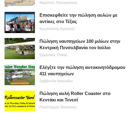
Μαρτίνος Παπακώστας
Επισκεφθείτε την πώληση αυλών με
αντίκες στο Τέξας
Κρυστάλλης Κρητικός
Πώληση ναυπηγείων 100 μιλίων στην
Κεντρική Πενσυλβανία τον Ιούλιο
Ερμόλαος Ρόκας
Ελέγξτε την πώληση αυτοκινητόδρομου
411 ναυπηγείων
Σαββούλα Νικολάου
Πώληση αυλή Roller Coaster στο
Κεντάκι και Τενεσί
Πλούταρχος Βασιλείου