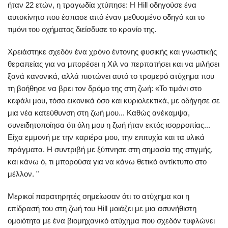
ήταν 22 ετών, η τραγωδία χτύπησε: Η Hill οδηγούσε ένα
αυτοκίνητο που έσπασε από έναν μεθυσμένο οδηγό και το
τιμόνι του οχήματος διείσδυσε το κρανίο της.
Χρειάστηκε σχεδόν ένα χρόνο έντονης φυσικής και γνωστικής
θεραπείας για να μπορέσει η Χιλ να περπατήσει και να μιλήσει
ξανά κανονικά, αλλά πιστώνει αυτό το τρομερό ατύχημα που
τη βοήθησε να βρει τον δρόμο της στη ζωή: «Το τιμόνι στο
κεφάλι μου, τόσο εικονικά όσο και κυριολεκτικά, με οδήγησε σε
μια νέα κατεύθυνση στη ζωή μου... Καθώς ανέκαμψα,
συνειδητοποίησα ότι όλη μου η ζωή ήταν εκτός ισορροπίας...
Είχα εμμονή με την καριέρα μου, την επιτυχία και τα υλικά
πράγματα. Η συντριβή με ξύπνησε στη σημασία της στιγμής,
και κάνω ό, τι μπορούσα για να κάνω θετικό αντίκτυπο στο
μέλλον. "
Μερικοί παρατηρητές σημείωσαν ότι το ατύχημα και η
επίδρασή του στη ζωή του Hill μοιάζει με μια ασυνήθιστη
ομοιότητα με ένα βιομηχανικό ατύχημα που σχεδόν τυφλώνει