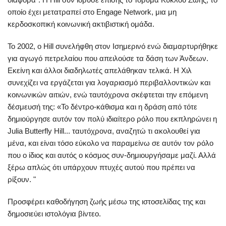
οποίο έχει μετατραπεί στο Engage Network, μια μη
κερδοσκοπική κοινωνική ακτιβιστική ομάδα.
Το 2002, ο Hill συνελήφθη στον Ισημερινό ενώ διαμαρτυρήθηκε
για αγωγό πετρελαίου που απειλούσε τα δάση των Άνδεων.
Εκείνη και άλλοι διαδηλωτές απελάθηκαν τελικά. Η Χιλ
συνεχίζει να εργάζεται για λογαριασμό περιβαλλοντικών και
κοινωνικών αιτιών, ενώ ταυτόχρονα σκέφτεται την επόμενη
δέσμευσή της: «Το δέντρο-κάθισμα και η δράση από τότε
δημιούργησε αυτόν τον πολύ ιδιαίτερο ρόλο που εκπληρώνει η
Julia Butterfly Hill... ταυτόχρονα, αναζητώ τι ακολουθεί για
μένα, και είναι τόσο εύκολο να παραμείνω σε αυτόν τον ρόλο
που ο ίδιος και αυτός ο κόσμος συν-δημιουργήσαμε μαζί. Αλλά
ξέρω απλώς ότι υπάρχουν πτυχές αυτού που πρέπει να
ρίξουν. "
Προσφέρει καθοδήγηση ζωής μέσω της ιστοσελίδας της και
δημοσιεύει ιστολόγια βίντεο.