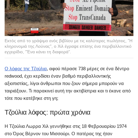
Εκτός από το γράψιμο ενός βιβλίου με τις καλύτερες πωλήσεις, "Η
κληρονομιά της Λούνας", ο Χιλ έγραψε επίσης ένα περιβαλλοντικό
εγχειρίδιο, "Ένα κάνει τη διαφορά".
Ο λόφος της Τζούλια
, αφού πέρασε 738 μέρες σε ένα δέντρο
redwood, έχει κερδίσει έναν βαθμό περιβαλλοντικής
αξιοπιστίας, λίγοι άνθρωποι που ζουν σήμερα μπορούν να
ταιριάξουν. Τι παρακινεί αυτή την ακτιβίστρια και τι έκανε από
τότε που κατέβηκε στη γη;
Τζούλια λόφος: πρώτα χρόνια
Η Τζούλια Λωρρα Χιλ γεννήθηκε στις 18 Φεβρουαρίου 1974
στο Όρος Βέρνον του Μισσούρι. Ο πατέρας της ήταν