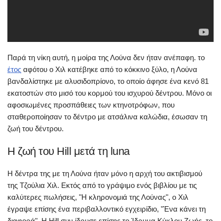
Παρά τη νίκη αυτή, η μοίρα της Λούνα δεν ήταν ανέπαφη. το
έτος
αφότου ο Χιλ κατέβηκε από το κόκκινο ξύλο, η Λούνα
βανδαλίστηκε με αλυσιδοπρίονο, το οποίο άφησε ένα κενό 81
εκατοστών στο μισό του κορμού του ισχυρού δέντρου. Μόνο οι
αφοσιωμένες προσπάθειες των κτηνοτρόφων, που
σταθεροποίησαν το δέντρο με ατσάλινα καλώδια, έσωσαν τη
ζωή του δέντρου.
Η ζωή του Hill μετά τη luna
Η δέντρα της με τη Λούνα ήταν μόνο η αρχή του ακτιβισμού
της Τζούλια Χιλ. Εκτός από το γράψιμο ενός βιβλίου με τις
καλύτερες πωλήσεις, "Η κληρονομιά της Λούνας", ο Χιλ
έγραψε επίσης ένα περιβαλλοντικό εγχειρίδιο, "Ένα κάνει τη
διαφορά". Η Hill συν ίδρυσε επίσης το Ίδρυμα Κύκλου Ζωής, το