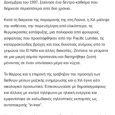
Δεκέμβριο του 1997, ξεκίνησε ένα δέντρο-κάθισμα που
διήρκεσε περισσότερα από δύο χρόνια.
Κατά τη διάρκεια της παραμονής της στη Λούνα, η Χιλ μάλεψε
την ασθένεια, την παρενόχληση από ελικόπτερα, τις
θερμοκρασίες κατάψυξης, μια πολιορκία από φρουρούς
ασφαλείας που προσλήφθηκαν από την Pacific Lumber, τις
καταρρακτώδεις βροχές και τους δυνατούς ανέμους από το
χειμώνα του El Niño και άλλες διακοπές. Ζέστανε τα γεύματα
σε μια μικρή σόμπα προπανίου και διατηρήθηκε ζεστή
μένοντας σε έναν υπνόσακο μέρα και νύχτα.
Το θάρρος και η επιμονή της τράβηξαν την προσοχή των
διεθνών μέσων μαζικής ενημέρωσης και η Χιλ έγινε κάτι
οικολογικό προσωπικό. Επικοινωνούσε με δημοσιογράφους
και άλλους με κινητό τηλέφωνο με ηλιακή ενέργεια και
εμφανίστηκε σε καλωδιακές τηλεοπτικές εκπομπές ως
ανταποκριτής "in-tree".