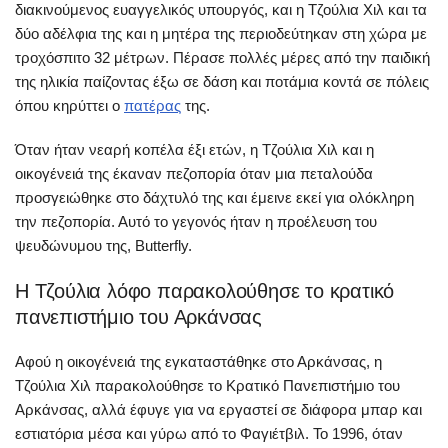
διακινούμενος ευαγγελικός υπουργός, και η Τζούλια Χιλ και τα
δύο αδέλφια της και η μητέρα της περιοδεύτηκαν στη χώρα με
τροχόσπιτο 32 μέτρων. Πέρασε πολλές μέρες από την παιδική
της ηλικία παίζοντας έξω σε δάση και ποτάμια κοντά σε πόλεις
όπου κηρύττει ο
πατέρας
της.
Όταν ήταν νεαρή κοπέλα έξι ετών, η Τζούλια Χιλ και η
οικογένειά της έκαναν πεζοπορία όταν μια πεταλούδα
προσγειώθηκε στο δάχτυλό της και έμεινε εκεί για ολόκληρη
την πεζοπορία. Αυτό το γεγονός ήταν η προέλευση του
ψευδώνυμου της, Butterfly.
Η Τζούλια λόφο παρακολούθησε το κρατικό
πανεπιστήμιο του Αρκάνσας
Αφού η οικογένειά της εγκαταστάθηκε στο Αρκάνσας, η
Τζούλια Χιλ παρακολούθησε το Κρατικό Πανεπιστήμιο του
Αρκάνσας, αλλά έφυγε για να εργαστεί σε διάφορα μπαρ και
εστιατόρια μέσα και γύρω από το Φαγιέτβιλ. Το 1996, όταν