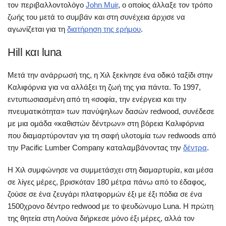
τον περιβαλλοντολόγο
John Muir
, ο οποίος άλλαξε τον τρόπο
ζωής του μετά το συμβάν και στη συνέχεια άρχισε να
αγωνίζεται για τη
διατήρηση της ερήμου
.
Hill και luna
Μετά την ανάρρωσή της, η Χιλ ξεκίνησε ένα οδικό ταξίδι στην
Καλιφόρνια για να αλλάξει τη ζωή της για πάντα. Το 1997,
εντυπωσιασμένη από τη «σοφία, την ενέργεια και την
πνευματικότητα» των πανύψηλων δασών redwood, συνέδεσε
με μια ομάδα «καθιστών δέντρων» στη βόρεια Καλιφόρνια
που διαμαρτύρονταν για τη σαφή υλοτομία των redwoods από
την Pacific Lumber Company καταλαμβάνοντας την
δέντρα
.
Η Χιλ συμφώνησε να συμμετάσχει στη διαμαρτυρία, και μέσα
σε λίγες μέρες, βρισκόταν 180 μέτρα πάνω από το έδαφος,
ζούσε σε ένα ζευγάρι πλατφορμών έξι με έξι πόδια σε ένα
1500χρονο δέντρο redwood με το ψευδώνυμο Luna. Η πρώτη
της θητεία στη Λούνα διήρκεσε μόνο έξι μέρες, αλλά τον