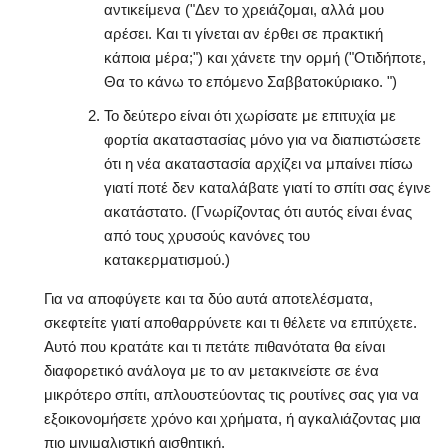
αντικείμενα ("Δεν το χρειάζομαι, αλλά μου
αρέσει. Και τι γίνεται αν έρθει σε πρακτική
κάποια μέρα;") και χάνετε την ορμή ("Οτιδήποτε,
Θα το κάνω το επόμενο Σαββατοκύριακο. ")
Το δεύτερο είναι ότι χωρίσατε με επιτυχία με
φορτία ακαταστασίας μόνο για να διαπιστώσετε
ότι η νέα ακαταστασία αρχίζει να μπαίνει πίσω
γιατί ποτέ δεν καταλάβατε γιατί το σπίτι σας έγινε
ακατάστατο. (Γνωρίζοντας ότι αυτός είναι ένας
από τους χρυσούς κανόνες του
κατακερματισμού.)
Για να αποφύγετε και τα δύο αυτά αποτελέσματα,
σκεφτείτε γιατί αποθαρρύνετε και τι θέλετε να επιτύχετε.
Αυτό που κρατάτε και τι πετάτε πιθανότατα θα είναι
διαφορετικό ανάλογα με το αν μετακινείστε σε ένα
μικρότερο σπίτι, απλουστεύοντας τις ρουτίνες σας για να
εξοικονομήσετε χρόνο και χρήματα, ή αγκαλιάζοντας μια
πιο μινιμαλιστική αισθητική.