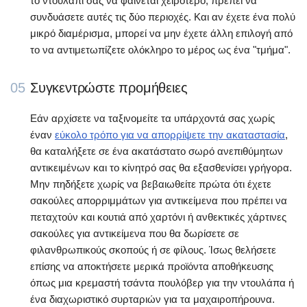
το ντουλάπι σας να φαίνεται χειρότερο, πρέπει να
συνδυάσετε αυτές τις δύο περιοχές. Και αν έχετε ένα πολύ
μικρό διαμέρισμα, μπορεί να μην έχετε άλλη επιλογή από
το να αντιμετωπίζετε ολόκληρο το μέρος ως ένα "τμήμα".
05
Συγκεντρώστε προμήθειες
Εάν αρχίσετε να ταξινομείτε τα υπάρχοντά σας χωρίς
έναν
εύκολο τρόπο για να απορρίψετε την ακαταστασία
,
θα καταλήξετε σε ένα ακατάστατο σωρό ανεπιθύμητων
αντικειμένων και το κίνητρό σας θα εξασθενίσει γρήγορα.
Μην πηδήξετε χωρίς να βεβαιωθείτε πρώτα ότι έχετε
σακούλες απορριμμάτων για αντικείμενα που πρέπει να
πεταχτούν και κουτιά από χαρτόνι ή ανθεκτικές χάρτινες
σακούλες για αντικείμενα που θα δωρίσετε σε
φιλανθρωπικούς σκοπούς ή σε φίλους. Ίσως θελήσετε
επίσης να αποκτήσετε μερικά προϊόντα αποθήκευσης
όπως μια κρεμαστή τσάντα πουλόβερ για την ντουλάπα ή
ένα διαχωριστικό συρταριών για τα μαχαιροπήρουνα.