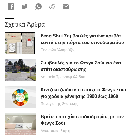
Σχετικά Άρθρα
Feng Shui Συμβουλές για ένα κρεβάτι
κοντά στην πόρτα του υπνοδωματίου
Ξενοφών Αλαφούζος
Συμβουλές για το Φενγκ Σούι για ένα
σπίτι διασταύρωσης
Ασπασία Τριανταφυλλίδου
Κινεζικό ζώδιο και στοιχείο Φενγκ Σούι
για χρόνια γέννησης 1900 έως 1960
Παναγιώτης Θεοτόκης
Βρείτε επιτυχία σταδιοδρομίας με τον
Φενγκ Σούι
Αναστασία Ράφτη