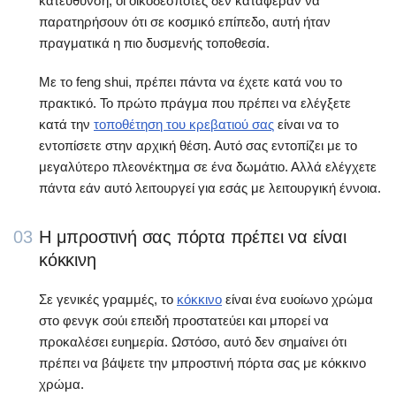
κατεύθυνση, οι οικοδεσπότες δεν κατάφεραν να
παρατηρήσουν ότι σε κοσμικό επίπεδο, αυτή ήταν
πραγματικά η πιο δυσμενής τοποθεσία.
Με το feng shui, πρέπει πάντα να έχετε κατά νου το
πρακτικό. Το πρώτο πράγμα που πρέπει να ελέγξετε
κατά την
τοποθέτηση του κρεβατιού σας
είναι να το
εντοπίσετε στην αρχική θέση. Αυτό σας εντοπίζει με το
μεγαλύτερο πλεονέκτημα σε ένα δωμάτιο. Αλλά ελέγχετε
πάντα εάν αυτό λειτουργεί για εσάς με λειτουργική έννοια.
03
Η μπροστινή σας πόρτα πρέπει να είναι
κόκκινη
Σε γενικές γραμμές, το
κόκκινο
είναι ένα ευοίωνο χρώμα
στο φενγκ σούι επειδή προστατεύει και μπορεί να
προκαλέσει ευημερία. Ωστόσο, αυτό δεν σημαίνει ότι
πρέπει να βάψετε την μπροστινή πόρτα σας με κόκκινο
χρώμα.