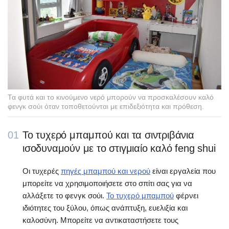
Τα φυτά και το κινούμενο νερό μπορούν να προσκαλέσουν καλό
φενγκ σούι όταν τοποθετούνται με επιδεξιότητα και πρόθεση.
01
Το τυχερό μπαμπού και τα σιντριβάνια
ισοδυναμούν με το στιγμιαίο καλό feng shui
Οι τυχερές
πηγές μπαμπού και νερού
είναι εργαλεία που
μπορείτε να χρησιμοποιήσετε στο σπίτι σας για να
αλλάξετε το φενγκ σούι.
Το τυχερό μπαμπού
φέρνει
ιδιότητες του ξύλου, όπως ανάπτυξη, ευελιξία και
καλοσύνη. Μπορείτε να αντικαταστήσετε τους