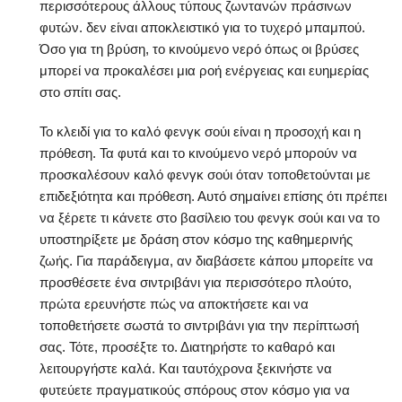
περισσότερους άλλους τύπους ζωντανών πράσινων
φυτών. δεν είναι αποκλειστικό για το τυχερό μπαμπού.
Όσο για τη βρύση, το κινούμενο νερό όπως οι βρύσες
μπορεί να προκαλέσει μια ροή ενέργειας και ευημερίας
στο σπίτι σας.
Το κλειδί για το καλό φενγκ σούι είναι η προσοχή και η
πρόθεση. Τα φυτά και το κινούμενο νερό μπορούν να
προσκαλέσουν καλό φενγκ σούι όταν τοποθετούνται με
επιδεξιότητα και πρόθεση. Αυτό σημαίνει επίσης ότι πρέπει
να ξέρετε τι κάνετε στο βασίλειο του φενγκ σούι και να το
υποστηρίξετε με δράση στον κόσμο της καθημερινής
ζωής. Για παράδειγμα, αν διαβάσετε κάπου μπορείτε να
προσθέσετε ένα σιντριβάνι για περισσότερο πλούτο,
πρώτα ερευνήστε πώς να αποκτήσετε και να
τοποθετήσετε σωστά το σιντριβάνι για την περίπτωσή
σας. Τότε, προσέξτε το. Διατηρήστε το καθαρό και
λειτουργήστε καλά. Και ταυτόχρονα ξεκινήστε να
φυτεύετε πραγματικούς σπόρους στον κόσμο για να