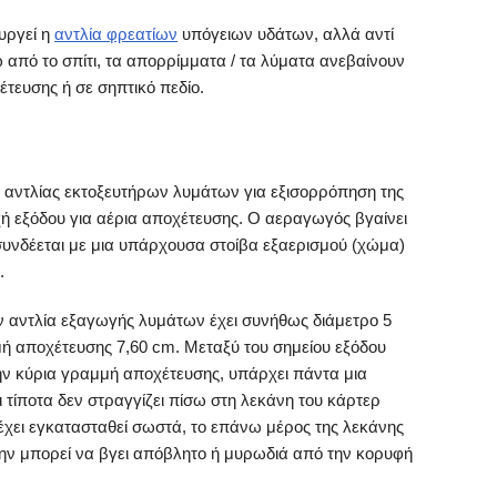
υργεί η
αντλία φρεατίων
υπόγειων υδάτων, αλλά αντί
 από το σπίτι, τα απορρίμματα / τα λύματα ανεβαίνουν
έτευσης ή σε σηπτικό πεδίο.
η αντλίας εκτοξευτήρων λυμάτων για εξισορρόπηση της
χή εξόδου για αέρια αποχέτευσης. Ο αεραγωγός βγαίνει
 συνδέεται με μια υπάρχουσα στοίβα εξαερισμού (χώμα)
.
ν αντλία εξαγωγής λυμάτων έχει συνήθως διάμετρο 5
ή αποχέτευσης 7,60 cm. Μεταξύ του σημείου εξόδου
την κύρια γραμμή αποχέτευσης, υπάρχει πάντα μια
ι τίποτα δεν στραγγίζει πίσω στη λεκάνη του κάρτερ
έχει εγκατασταθεί σωστά, το επάνω μέρος της λεκάνης
μην μπορεί να βγει απόβλητο ή μυρωδιά από την κορυφή