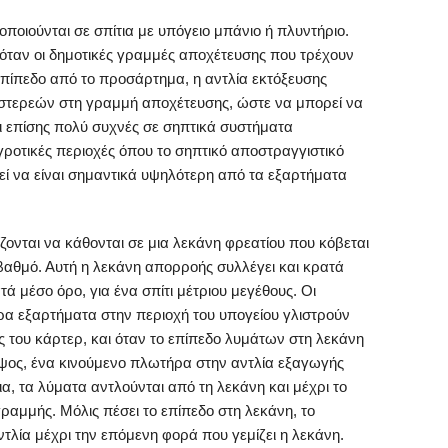
οποιούνται σε σπίτια με υπόγειο μπάνιο ή πλυντήριο.
 όταν οι δημοτικές γραμμές αποχέτευσης που τρέχουν
επίπεδο από το προσάρτημα, η αντλία εκτόξευσης
ι στερεών στη γραμμή αποχέτευσης, ώστε να μπορεί να
αι επίσης πολύ συχνές σε σηπτικά συστήματα
ροτικές περιοχές όπου το σηπτικό αποστραγγιστικό
ί να είναι σημαντικά υψηλότερη από τα εξαρτήματα
ζονται να κάθονται σε μια λεκάνη φρεατίου που κόβεται
βαθμό. Αυτή η λεκάνη απορροής συλλέγει και κρατά
 μέσο όρο, για ένα σπίτι μέτριου μεγέθους. Οι
α εξαρτήματα στην περιοχή του υπογείου γλιστρούν
 του κάρτερ, και όταν το επίπεδο λυμάτων στη λεκάνη
ύψος, ένα κινούμενο πλωτήρα στην αντλία εξαγωγής
ια, τα λύματα αντλούνται από τη λεκάνη και μέχρι το
ραμμής. Μόλις πέσει το επίπεδο στη λεκάνη, το
τλία μέχρι την επόμενη φορά που γεμίζει η λεκάνη.