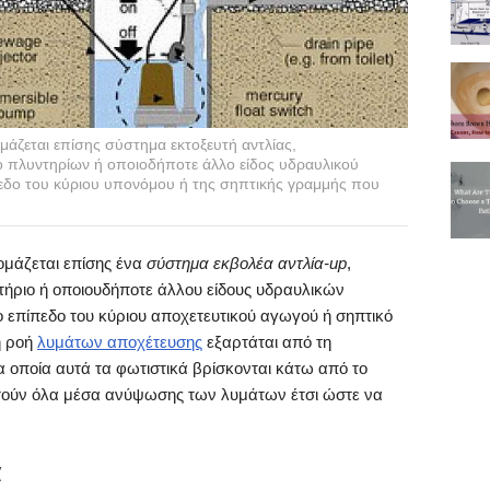
μάζεται επίσης σύστημα εκτοξευτή αντλίας,
ιο πλυντηρίων ή οποιοδήποτε άλλο είδος υδραυλικού
πεδο του κύριου υπονόμου ή της σηπτικής γραμμής που
ομάζεται επίσης ένα
σύστημα εκβολέα αντλία-up
,
ντήριο ή οποιουδήποτε άλλου είδους υδραυλικών
ο επίπεδο του κύριου αποχετευτικού αγωγού ή σηπτικό
η ροή
λυμάτων αποχέτευσης
εξαρτάται από τη
 οποία αυτά τα φωτιστικά βρίσκονται κάτω από το
ιτούν όλα μέσα ανύψωσης των λυμάτων έτσι ώστε να
α