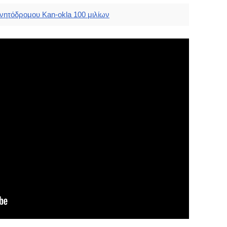
νητόδρομου Kan-okla 100 μιλίων