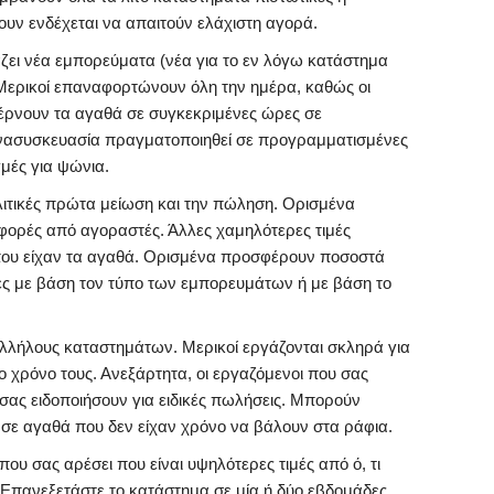
νουν ενδέχεται να απαιτούν ελάχιστη αγορά.
ει νέα εμπορεύματα (νέα για το εν λόγω κατάστημα
 Μερικοί επαναφορτώνουν όλη την ημέρα, καθώς οι
φέρνουν τα αγαθά σε συγκεκριμένες ώρες σε
ανασυσκευασία πραγματοποιηθεί σε προγραμματισμένες
γμές για ψώνια.
λιτικές πρώτα μείωση και την πώληση. Ορισμένα
ορές από αγοραστές. Άλλες χαμηλότερες τιμές
που είχαν τα αγαθά. Ορισμένα προσφέρουν ποσοστά
ς με βάση τον τύπο των εμπορευμάτων ή με βάση το
λήλους καταστημάτων. Μερικοί εργάζονται σκληρά για
ο χρόνο τους. Ανεξάρτητα, οι εργαζόμενοι που σας
 σας ειδοποιήσουν για ειδικές πωλήσεις. Μπορούν
ά σε αγαθά που δεν είχαν χρόνο να βάλουν στα ράφια.
ου σας αρέσει που είναι υψηλότερες τιμές από ό, τι
. Επανεξετάστε το κατάστημα σε μία ή δύο εβδομάδες.