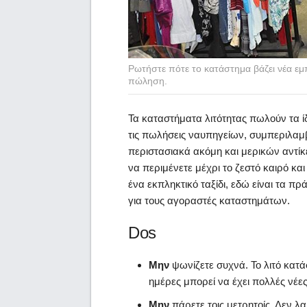
Ρωτήστε πότε το κατάστημα βάζει νέα εμ
πώληση.
Τα καταστήματα λιτότητας πωλούν τα ίδ
τις πωλήσεις ναυπηγείων, συμπεριλαμ
περιστασιακά ακόμη και μερικών αντίκε
να περιμένετε μέχρι το ζεστό καιρό κα
ένα εκπληκτικό ταξίδι, εδώ είναι τα π
για τους αγοραστές καταστημάτων.
Dos
Μην
ψωνίζετε συχνά. Το λιτό κατ
ημέρες μπορεί να έχει πολλές νέ
Μην
πάρετε τοις μετρητοίς. Δεν λ