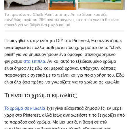
Το πρωτότυπο Chalk Paint από την Annie Sloan κοστίζει
συνήθως περίπου 26€ ανά τετράγωνο, το οποίο γενικά θα είναι
αρκετό για να βάψει ένα μικρό κομμό.
Περιηγηθείτε στην ενότητα DIY στο Pinterest, θα συναντήσετε
αναπόφευκτα πολλά μαθήματα που χρησιμοποιούν το "chalk
paint" για να δημιουργήσουν ένα όμορφο, στενοχωρημένο
φινίρισμα
στα έπιπλα
. Αν και αυτό το εξειδικευμένο χρώμα
είναι δημοφιλές εδώ και μερικά χρόνια, υπάρχουν κάποιες
παρανοήσεις σχετικά με το τι είναι και για ποια χρήση του. Εδώ
είναι όλα όσα πρέπει να γνωρίζετε για το χρώμα σε κιμωλία
Τι είναι το χρώμα κιμωλίας;
Το χρώμα σε κιμωλία
έχει γίνει εξαιρετικά δημοφιλές, εν μέρει
χάρη στο Pinterest, αλλά ίσως αναρωτιέστε τι το ξεχωρίζει από
το παραδοσιακό χρώμα. Με μια ματιά, η βαφή σε στιλ
κιμωλίας αναγνωρίζεται από το μαλακό, εξαιρετικά ματ