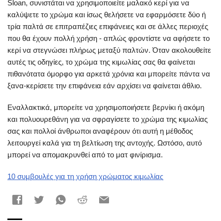
Sloan, συνιστάται να χρησιμοποιείτε μαλακό κερί για να
καλύψετε το χρώμα και ίσως θελήσετε να εφαρμόσετε δύο ή
τρία παλτά σε επιτραπέζιες επιφάνειες και σε άλλες περιοχές
που θα έχουν πολλή χρήση - απλώς φροντίστε να αφήσετε το
κερί να στεγνώσει πλήρως μεταξύ παλτών. Όταν ακολουθείτε
αυτές τις οδηγίες, το χρώμα της κιμωλίας σας θα φαίνεται
πιθανότατα όμορφο για αρκετά χρόνια και μπορείτε πάντα να
ξανα-κερίσετε την επιφάνεια εάν αρχίσει να φαίνεται άθλιο.
Εναλλακτικά, μπορείτε να χρησιμοποιήσετε βερνίκι ή ακόμη
και πολυουρεθάνη για να σφραγίσετε το χρώμα της κιμωλίας
σας και πολλοί άνθρωποι αναφέρουν ότι αυτή η μέθοδος
λειτουργεί καλά για τη βελτίωση της αντοχής. Ωστόσο, αυτό
μπορεί να απομακρυνθεί από το ματ φινίρισμα.
10 συμβουλές για τη χρήση χρώματος κιμωλίας