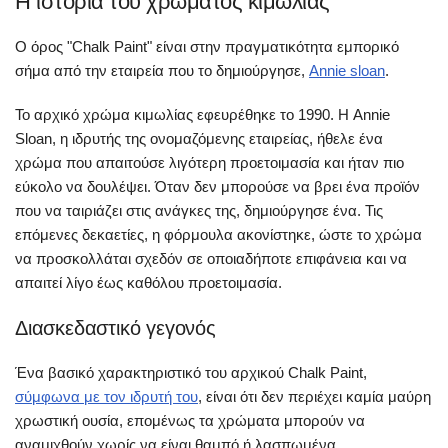
Η ιστορία του χρώματος κιμωλίας
Ο όρος "Chalk Paint" είναι στην πραγματικότητα εμπορικό
σήμα από την εταιρεία που το δημιούργησε,
Annie sloan
.
Το αρχικό χρώμα κιμωλίας εφευρέθηκε το 1990. Η Annie
Sloan, η ιδρυτής της ονομαζόμενης εταιρείας, ήθελε ένα
χρώμα που απαιτούσε λιγότερη προετοιμασία και ήταν πιο
εύκολο να δουλέψει. Όταν δεν μπορούσε να βρει ένα προϊόν
που να ταιριάζει στις ανάγκες της, δημιούργησε ένα. Τις
επόμενες δεκαετίες, η φόρμουλα ακονίστηκε, ώστε το χρώμα
να προσκολλάται σχεδόν σε οποιαδήποτε επιφάνεια και να
απαιτεί λίγο έως καθόλου προετοιμασία.
Διασκεδαστικό γεγονός
Ένα βασικό χαρακτηριστικό του αρχικού Chalk Paint,
σύμφωνα με τον ιδρυτή του
, είναι ότι δεν περιέχει καμία μαύρη
χρωστική ουσία, επομένως τα χρώματα μπορούν να
αναμιχθούν χωρίς να είναι θαμπό ή λασπωμένα.