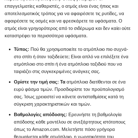
επαγγελματίες καθαριστές, ο ατμός είναι ένας ήπιος και
αποτελεσματικός τρόπος για να αφαιρέσετε τις ρυτίδες, να
αφαιρέσετε τις οσμές και να φρεσκάρετε τα υφάσματα. Ο
ατμός είναι γρηγορότερος από το σιδέρωμα και δεν καίει ούτε
καταστρέφει τα περισσότερα υφάσματα.
Τύπος:
Πού θα χρησιμοποιείτε το ατμόπλοιο πιο συχνά-
στο σπίτι ή όταν ταξιδεύετε; Είναι απλό να επιλέξετε ένα
ατμόπλοιο στο σπίτι ή ένα ατμόπλοιο ταξιδιού που να
ταιριάζει στις συγκεκριμένες ανάγκες σας.
Ορίστε την τιμή σας: Τα
ατμόπλοια διατίθενται σε ένα
ευρύ φάσμα τιμών. Προσδιορίστε τον προϋπολογισμό
σας. Ίσως χρειαστεί να κάνετε αντισταθμίσεις κατά τη
σύγκριση χαρακτηριστικών και τιμών.
Βαθμολογίες απόδοσης:
Ερευνήστε τη βαθμολογία
απόδοσης κάθε μοντέλου σε ανεξάρτητους ιστότοπους
όπως το Amazon.com. Μελετήστε πόσο γρήγορα
θερμαίνεται κάθε ατμόπλοιο, η χωρητικότητα του