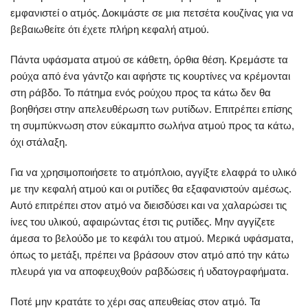
εμφανιστεί ο ατμός. Δοκιμάστε σε μια πετσέτα κουζίνας για να
βεβαιωθείτε ότι έχετε πλήρη κεφαλή ατμού.
Πάντα υφάσματα ατμού σε κάθετη, όρθια θέση. Κρεμάστε τα
ρούχα από ένα γάντζο και αφήστε τις κουρτίνες να κρέμονται
στη ράβδο. Το πάτημα ενός ρούχου προς τα κάτω δεν θα
βοηθήσει στην απελευθέρωση των ρυτίδων. Επιτρέπει επίσης
τη συμπύκνωση στον εύκαμπτο σωλήνα ατμού προς τα κάτω,
όχι στάλαξη.
Για να χρησιμοποιήσετε το ατμόπλοιο, αγγίξτε ελαφρά το υλικό
με την κεφαλή ατμού και οι ρυτίδες θα εξαφανιστούν αμέσως.
Αυτό επιτρέπει στον ατμό να διεισδύσει και να χαλαρώσει τις
ίνες του υλικού, αφαιρώντας έτσι τις ρυτίδες. Μην αγγίζετε
άμεσα το βελούδο με το κεφάλι του ατμού. Μερικά υφάσματα,
όπως το μετάξι, πρέπει να βράσουν στον ατμό από την κάτω
πλευρά για να αποφευχθούν ραβδώσεις ή υδατογραφήματα.
Ποτέ μην κρατάτε το χέρι σας απευθείας στον ατμό. Τα