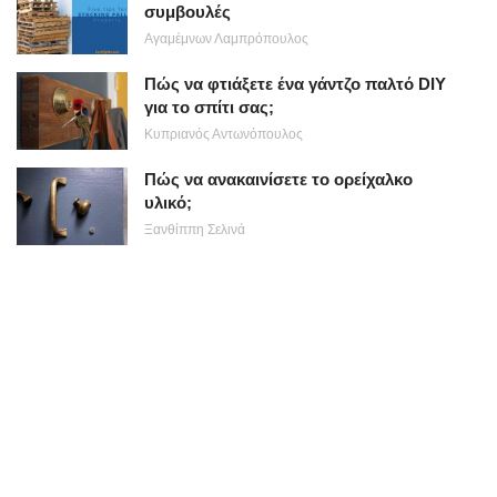
συμβουλές
Αγαμέμνων Λαμπρόπουλος
Πώς να φτιάξετε ένα γάντζο παλτό DIY
για το σπίτι σας;
Κυπριανός Αντωνόπουλος
Πώς να ανακαινίσετε το ορείχαλκο
υλικό;
Ξανθίππη Σελινά