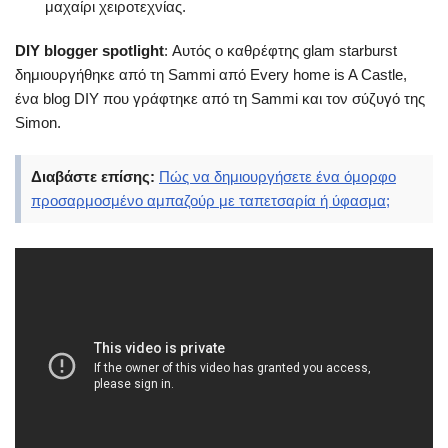
μαχαίρι χειροτεχνίας.
DIY blogger spotlight
: Αυτός ο καθρέφτης glam starburst
δημιουργήθηκε από τη Sammi από
Every home is A Castle
,
ένα blog DIY που γράφτηκε από τη Sammi και τον σύζυγό της
Simon.
Διαβάστε επίσης:
Πώς να δημιουργήσετε ένα όμορφο
προσαρμοσμένο αμπαζούρ με ταπετσαρία ή ύφασμα;