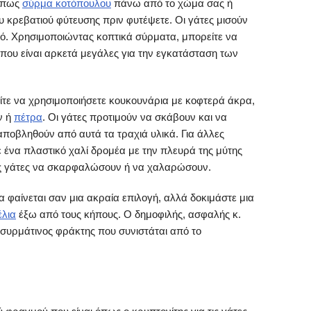
 όπως
σύρμα κοτόπουλου
πάνω από το χώμα σας ή
 κρεβατιού φύτευσης πριν φυτέψετε. Οι γάτες μισούν
κό. Χρησιμοποιώντας κοπτικά σύρματα, μπορείτε να
που είναι αρκετά μεγάλες για την εγκατάσταση των
είτε να χρησιμοποιήσετε κουκουνάρια με κοφτερά άκρα,
ν ή
πέτρα
. Οι γάτες προτιμούν να σκάβουν και να
ποβληθούν από αυτά τα τραχιά υλικά. Για άλλες
ε ένα πλαστικό χαλί δρομέα με την πλευρά της μύτης
ις γάτες να σκαρφαλώσουν ή να χαλαρώσουν.
 φαίνεται σαν μια ακραία επιλογή, αλλά δοκιμάστε μια
έλια
έξω από τους κήπους. Ο δημοφιλής, ασφαλής κ.
 συρμάτινος φράκτης που συνιστάται από το