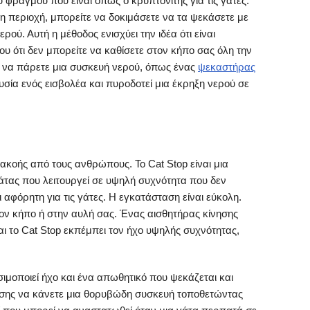
ύ φραγμού που είναι όπως ο κρυπτονίτης για τις γάτες.
 περιοχή, μπορείτε να δοκιμάσετε να τα ψεκάσετε με
ρού. Αυτή η μέθοδος ενισχύει την ιδέα ότι είναι
υ ότι δεν μπορείτε να καθίσετε στον κήπο σας όλη την
ε να πάρετε μια συσκευή νερού, όπως ένας
ψεκαστήρας
ουσία ενός εισβολέα και πυροδοτεί μια έκρηξη νερού σε
ακοής από τους ανθρώπους. Το Cat Stop είναι μια
άτας που λειτουργεί σε υψηλή συχνότητα που δεν
αφόρητη για τις γάτες. Η εγκατάσταση είναι εύκολη.
ον κήπο ή στην αυλή σας. Ένας αισθητήρας κίνησης
αι το Cat Stop εκπέμπει τον ήχο υψηλής συχνότητας,
μοποιεί ήχο και ένα απωθητικό που ψεκάζεται και
πίσης να κάνετε μια θορυβώδη συσκευή τοποθετώντας