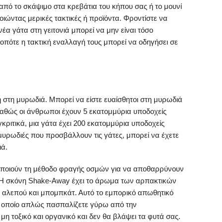
πό το σκάψιμο στα κρεβάτια του κήπου σας ή το μουνί
ιώντας μερικές τακτικές ή προϊόντα. Φροντίστε να
 νέα γάτα στη γειτονιά μπορεί να μην είναι τόσο
 οπότε η τακτική εναλλαγή τους μπορεί να οδηγήσει σε
η στη μυρωδιά. Μπορεί να είστε ευαίσθητοι στη μυρωδιά
καθώς οι άνθρωποι έχουν 5 εκατομμύρια υποδοχείς
κριτικά, μια γάτα έχει 200 εκατομμύρια υποδοχείς
 μυρωδιές που προσβάλλουν τις γάτες, μπορεί να έχετε
ιά.
οποιούν τη μέθοδο φραγής οσμών για να αποθαρρύνουν
ή. Η σκόνη Shake-Away έχει το άρωμα των αρπακτικών
τ, αλεπού και μπομπκάτ. Αυτό το εμπορικό απωθητικό
το οποίο απλώς πασπαλίζετε γύρω από την
μη τοξικό και οργανικό και δεν θα βλάψει τα φυτά σας.