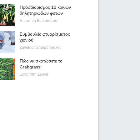
Προσδιορισμός 12 κοινών
δηλητηριωδών φυτών
Επιστήμη Βαριμπόμπη
Συμβουλές φτυαρίσματος
χιονιού
Ζηνόβιος Σταυρόπουλος
Πώς να σκοτώσετε το
Crabgrass;
Ξανθίππη Σελινά