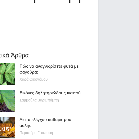
τικά Άρθρα
Πώς να αναγνωρίσετε φυτά με
φαγούρα;
Χαρά Οικονόμου
Εικόνες δηλητηριώδους κισσού
Σαββούλα Βαριμπόμπη
Λίστα ελέγχου καθαρισμού
αυλής
Περιστέρα Γάσπαρη