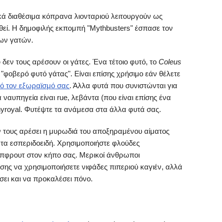
ικά διαθέσιμα κόπρανα λιονταριού λειτουργούν ως
ωθεί. Η δημοφιλής εκπομπή "Mythbusters" έσπασε τον
των γατών.
εν τους αρέσουν οι γάτες. Ένα τέτοιο φυτό, το
Coleus
α "φοβερό φυτό γάτας". Είναι επίσης χρήσιμο εάν θέλετε
ό τον εξωραϊσμό σας
. Άλλα φυτά που συνιστώνται για
ναυπηγεία είναι rue, λεβάντα (που είναι επίσης ένα
nnyroyal. Φυτέψτε τα ανάμεσα στα άλλα φυτά σας.
ν τους αρέσει η μυρωδιά του αποξηραμένου αίματος
 τα εσπεριδοειδή. Χρησιμοποιήστε φλούδες
ιπφρουτ στον κήπο σας. Μερικοί άνθρωποι
ίσης να χρησιμοποιήσετε νιφάδες πιπεριού καγιέν, αλλά
σει και να προκαλέσει πόνο.