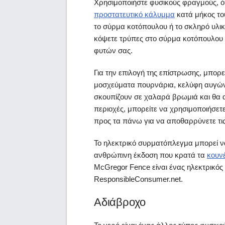
Χρησιμοποιήστε φυσικούς φραγμούς,
προστατευτικό κάλυμμα
κατά μήκος του
το σύρμα κοτόπουλου ή το σκληρό υλι
κόψετε τρύπες στο σύρμα κοτόπουλου 
φυτών σας.
Για την επιλογή της επίστρωσης, μπορ
μοσχεύματα πουρνάρια, κελύφη αυγώ
σκουπίζουν σε χαλαρά βρωμιά και θα α
περιοχές, μπορείτε να χρησιμοποιήσετ
προς τα πάνω για να αποθαρρύνετε τ
Το ηλεκτρικό συρματόπλεγμα μπορεί να
ανθρώπινη έκδοση που κρατά τα
κουν
McGregor Fence είναι ένας ηλεκτρικός
ResponsibleConsumer.net.
Αδιάβροχο