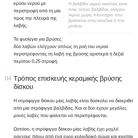
κρύου νερού με
Η βαλβίδα νερού κασέτας είναι
ένας τύπος βαλβίδας ελέγχου
περιστροφή από τη μία
νερού χωρίς πλυντήριο που
προς την πλευρά της
βρίσκεται στην κουζίνα ή στο
λαβής.
μπάνιο.
Τα φυσίγγια για βρύσες
δύο λαβών ελέγχουν απλώς τη ροή του νερού
περιστρέφοντας τη λαβή της βρύσης αριστερά ή δεξιά
περίπου 0,25 στροφή.
Τρόπος επισκευής κεραμικής βρύσης
04
δίσκου
Η στρόφιγγα δίσκου μίας λαβής είναι δύσκολο να διακριθεί
από μια στρόφιγγα βαλβίδας. Και οι δύο έχουν μεγάλες
μονές λαβές που φαίνεται να περιστρέφονται.
Ωστόσο, η στρόφιγγα δίσκου μίας λαβής έχει μοχλό
ρύγχους πάνω από ένα ευρύ κυλινδρικό σώμα και κινείται