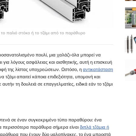
ε το παλιό στόκο ή το τζάμι από το παράθυρο
σανατολισμένο πουλί, μια χαλάζι-όλα μπορεί να
για λόγους ασφάλειας και αισθητικής, αυτή η επισκευή
ρυφή της λίστας υποχρεώσεων. Ωστόσο, η
αντικατάσταση
 τζάμι απαιτεί κάποια επιδεξιότητα, υπομονή και
υτήν τη δουλειά σε επαγγελματίες, ειδικά εάν το τζάμι
 στενά σε έναν συγκεκριμένο τύπο παραθύρου: ένα
α περισσότερα παράθυρα σήμερα είναι
διπλά τζάμια ή
ια παράθυρα που έχουν δύο υαλοπίνακες, το ένα μπροστά