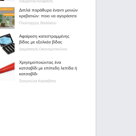
Λαυρεντία Ανυφαντή
Διπλά παράθυρα έναντι μονών
κρεβατιών: ποιο να αγοράσετε
Πλούταρχος Βασιλείου
Αφαίρεση κατεστραμμένης
βίδας με εξολκέα βίδας
Δαμασκηνή Οικονομοπούλου
Χρησιμοποιώντας ένα
κατσαβίδι με επίπεδη λεπίδα ή
κατσαβίδι
Σταυρούλα Καρσιβάνη