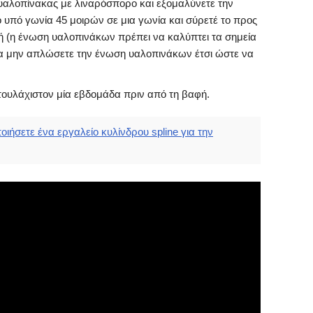
 υαλοπίνακας με λιναρόσπορο και εξομαλύνετε την
 υπό γωνία 45 μοιρών σε μια γωνία και σύρετέ το προς
μή (η ένωση υαλοπινάκων πρέπει να καλύπτει τα σημεία
α μην απλώσετε την ένωση υαλοπινάκων έτσι ώστε να
 τουλάχιστον μία εβδομάδα πριν από τη βαφή.
ιήσετε ένα εργαλείο κυλίνδρου spline για την