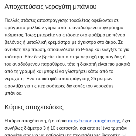
Αποχετεύσεις νεροχύτη μπάνιου
Πολλές στάσεις αποστράγγισης τουαλέτας οφείλονται σε
φράγματα μαλλιών γύρω από το αναδυόμενο συγκρότημα
πώματος. Ίσως μπορείτε να φτάσετε στο φράξιμο με πένσα
βελόνας ή μεταλλική κρεμάστρα με άγκιστρο στο άκρο. Σε
αντίθετη περίπτωση, αποσυνδέστε το P-trap και ελέγξτε το για
τσόκαρα. Εάν δεν βρείτε τίποτα στην περιοχή της παγίδας ή
του αναδυόμενου παραθύρου, τότε η διακοπή είναι πιο μακριά
από τη γραμμή και μπορεί να γλιστρήσει κάτω από το
νεροχύτη. Ένα τυπικό φίδι αποστράγγισης 25 μέτρων
φροντίζει για τις περισσότερες διακοπές του νεροχύτη
μπάνιου.
Κύριες αποχετεύσεις
Η κύρια αποχέτευση, ή η κύρια
αποχέτευση αποχέτευσης
, έχει
συνήθως διάμετρο 3 ή 10 εκατοστών και απαιτεί ένα τρυπάνι
αποχέτευσης για να καθαρίσει τις περισσότερες διακοπές. Η