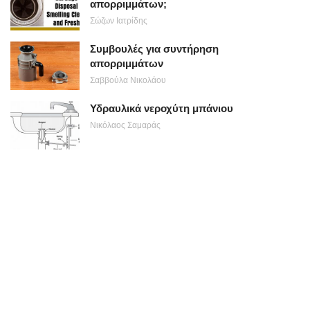
απορριμμάτων;
Σώζων Ιατρίδης
Συμβουλές για συντήρηση
απορριμμάτων
Σαββούλα Νικολάου
Υδραυλικά νεροχύτη μπάνιου
Νικόλαος Σαμαράς