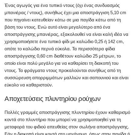
Ένας αγωγός για ένα τυπικό ντους (όχι ένας συνδυασμός
μπανιέρας / ντους), συνήθως έχει μια αποστράγγιση 5,10 cm
που πηγαίνει κατευθείαν κάτω σε μια παγίδα κάτω από τη
βάση του ντους. Ενώ αυτό είναι μεγαλύτερο από ένα
αποστράγγισης μπανιέρας, εξακολουθεί να είναι καλή ιδέα να
χρησιμοποιήσετε ένα τυπικό φίδι με καλώδιο 0,25 ή 142 cm,
οπότε το καλώδιο περνά εύκολα. Τα περισσότερα φίδια
αποστράγγισης 0,60 cm διαθέτουν καλώδιο 25 μέτρων, το
οποίο είναι πολύ μεγάλο για να καθαρίσει τη διακοπή του
ντους. Τα φράγματα ντους προκαλούνται συνήθως από τη
συσσώρευση απορριμμάτων μαλλιών και σαπουνιού και είναι
εύκολο να καθαριστούν.
Αποχετεύσεις πλυντηρίου ρούχων
Πολλές γραμμές αποστράγγισης πλυντηρίου έχουν καθαρισμό
κοντά στο πλυντήριο που μπορεί να χρησιμοποιηθεί για τη
μεταφορά του φιδιού απευθείας στον σωλήνα αποστράγγισης.
Εάν η διακοπή είναι κοντά στο μηχάνημα, όπως στην παγίδα ή