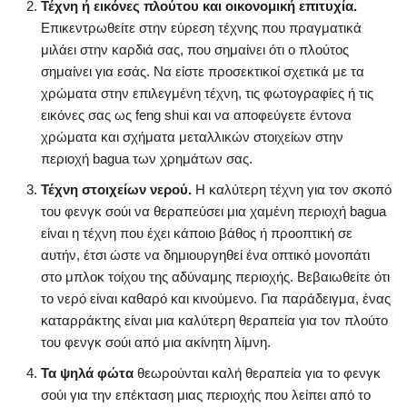
Τέχνη ή εικόνες πλούτου και οικονομική επιτυχία.
Επικεντρωθείτε στην εύρεση τέχνης που πραγματικά
μιλάει στην καρδιά σας, που σημαίνει ότι ο πλούτος
σημαίνει για εσάς. Να είστε προσεκτικοί σχετικά με τα
χρώματα στην επιλεγμένη τέχνη, τις φωτογραφίες ή τις
εικόνες σας ως feng shui και να αποφεύγετε έντονα
χρώματα και σχήματα μεταλλικών στοιχείων στην
περιοχή bagua των χρημάτων σας.
Τέχνη στοιχείων νερού.
Η καλύτερη τέχνη για τον σκοπό
του φενγκ σούι να θεραπεύσει μια χαμένη περιοχή bagua
είναι η τέχνη που έχει κάποιο βάθος ή προοπτική σε
αυτήν, έτσι ώστε να δημιουργηθεί ένα οπτικό μονοπάτι
στο μπλοκ τοίχου της αδύναμης περιοχής. Βεβαιωθείτε ότι
το νερό είναι καθαρό και κινούμενο. Για παράδειγμα, ένας
καταρράκτης είναι μια καλύτερη θεραπεία για τον πλούτο
του φενγκ σούι από μια ακίνητη λίμνη.
Τα ψηλά φώτα
θεωρούνται καλή θεραπεία για το φενγκ
σούι για την επέκταση μιας περιοχής που λείπει από το