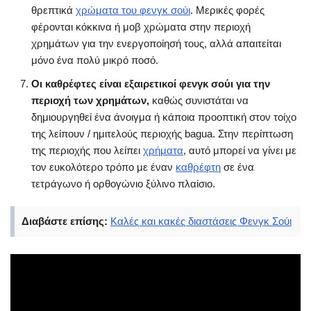
θρεπτικά
χρώματα του φενγκ σούι
. Μερικές φορές
φέρονται κόκκινα ή μοβ χρώματα στην περιοχή
χρημάτων για την ενεργοποίησή τους, αλλά απαιτείται
μόνο ένα πολύ μικρό ποσό.
Οι καθρέφτες είναι εξαιρετικοί φενγκ σούι για την
περιοχή των χρημάτων,
καθώς συνιστάται να
δημιουργηθεί ένα άνοιγμα ή κάποια προοπτική στον τοίχο
της λείπουν / ημιτελούς περιοχής bagua. Στην περίπτωση
της περιοχής που λείπει
χρήματα
, αυτό μπορεί να γίνει με
τον ευκολότερο τρόπο με έναν
καθρέφτη
σε ένα
τετράγωνο ή ορθογώνιο ξύλινο πλαίσιο.
Διαβάστε επίσης:
Καλές και κακές διαστάσεις Φενγκ Σούι