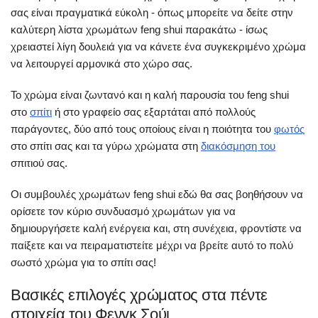
σας είναι πραγματικά εύκολη - όπως μπορείτε να δείτε στην
καλύτερη λίστα χρωμάτων feng shui παρακάτω - ίσως
χρειαστεί λίγη δουλειά για να κάνετε ένα συγκεκριμένο χρώμα
να λειτουργεί αρμονικά στο χώρο σας.
Το χρώμα είναι ζωντανό και η καλή παρουσία του feng shui
στο
σπίτι
ή στο γραφείο σας εξαρτάται από πολλούς
παράγοντες, δύο από τους οποίους είναι η ποιότητα του
φωτός
στο σπίτι σας και τα γύρω χρώματα στη
διακόσμηση του
σπιτιού σας.
Οι συμβουλές χρωμάτων feng shui εδώ θα σας βοηθήσουν να
ορίσετε τον κύριο συνδυασμό χρωμάτων για να
δημιουργήσετε καλή ενέργεια και, στη συνέχεια, φροντίστε να
παίξετε και να πειραματιστείτε μέχρι να βρείτε αυτό το πολύ
σωστό χρώμα για το σπίτι σας!
Βασικές επιλογές χρώματος στα πέντε
στοιχεία του Φενγκ Σούι