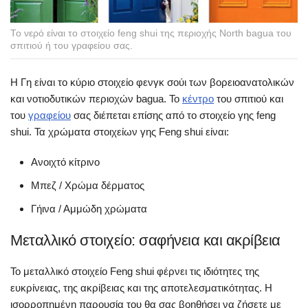
Το νερό είναι το στοιχείο feng shui της περιοχής North bagua του
σπιτιού ή του γραφείου σας.
Η Γη είναι το κύριο στοιχείο φενγκ σούι των βορειοανατολικών
και νοτιοδυτικών περιοχών bagua. Το
κέντρο
του σπιτιού και
του
γραφείου
σας διέπεται επίσης από το στοιχείο γης feng
shui. Τα χρώματα στοιχείων γης Feng shui είναι:
Ανοιχτό κίτρινο
Μπεζ / Χρώμα δέρματος
Γήινα / Αμμώδη χρώματα
Μεταλλικό στοιχείο: σαφήνεια και ακρίβεια
Το μεταλλικό στοιχείο Feng shui φέρνει τις ιδιότητες της
ευκρίνειας, της ακρίβειας και της αποτελεσματικότητας. Η
ισορροπημένη παρουσία του θα σας βοηθήσει να ζήσετε με