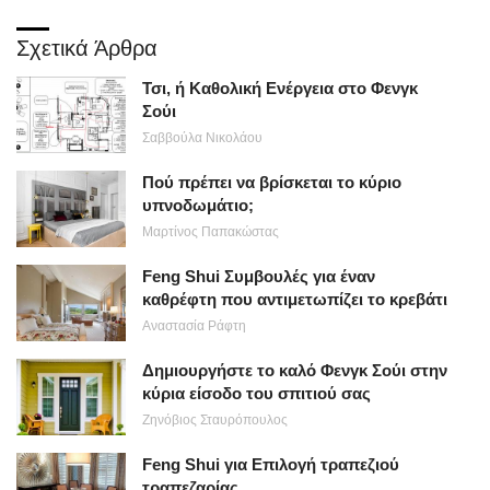
Σχετικά Άρθρα
Τσι, ή Καθολική Ενέργεια στο Φενγκ
Σούι
Σαββούλα Νικολάου
Πού πρέπει να βρίσκεται το κύριο
υπνοδωμάτιο;
Μαρτίνος Παπακώστας
Feng Shui Συμβουλές για έναν
καθρέφτη που αντιμετωπίζει το κρεβάτι
Αναστασία Ράφτη
Δημιουργήστε το καλό Φενγκ Σούι στην
κύρια είσοδο του σπιτιού σας
Ζηνόβιος Σταυρόπουλος
Feng Shui για Επιλογή τραπεζιού
τραπεζαρίας