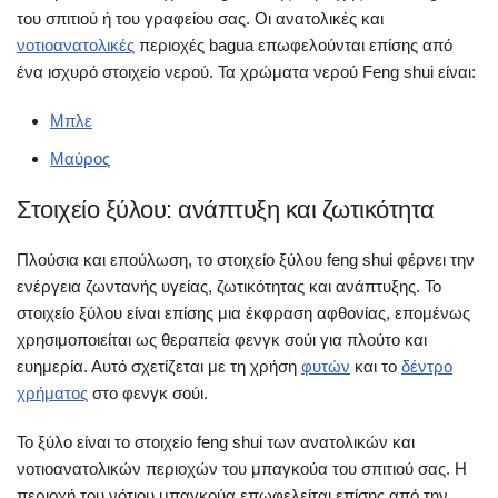
του σπιτιού ή του γραφείου σας. Οι ανατολικές και
νοτιοανατολικές
περιοχές bagua επωφελούνται επίσης από
ένα ισχυρό στοιχείο νερού. Τα χρώματα νερού Feng shui είναι:
Μπλε
Μαύρος
Στοιχείο ξύλου: ανάπτυξη και ζωτικότητα
Πλούσια και επούλωση, το στοιχείο ξύλου feng shui φέρνει την
ενέργεια ζωντανής υγείας, ζωτικότητας και ανάπτυξης. Το
στοιχείο ξύλου είναι επίσης μια έκφραση αφθονίας, επομένως
χρησιμοποιείται ως θεραπεία φενγκ σούι για πλούτο και
ευημερία. Αυτό σχετίζεται με τη χρήση
φυτών
και το
δέντρο
χρήματος
στο φενγκ σούι.
Το ξύλο είναι το στοιχείο feng shui των ανατολικών και
νοτιοανατολικών περιοχών του μπαγκούα του σπιτιού σας. Η
περιοχή του νότιου μπαγκούα επωφελείται επίσης από την