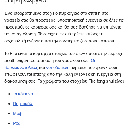
υψηλή ενέργεια
Ένα ισορροπημένο στοιχείο πυρκαγιάς στο σπίτι ή στο
γραφείο σας θα προσφέρει υποστηρικτική ενέργεια σε όλες τις
προσπάθειες καριέρας σας και θα σας βοηθήσει να επιτύχετε
την αναγνώριση. Το στοιχείο φωτιά τρέφει επίσης τη
σεξουαλική ενέργεια και την εσωτερική ζεστασιά κάποιου.
Το Fire είναι το κυρίαρχο στοιχείο του φενγκ σούι στην περιοχή
South bagua του σπιτιού ή του γραφείου σας.
Οι
βορειοανατολικές
και
νοτιοδυτικές
περιοχές του φενγκ σούι
επωφελούνται επίσης από την καλή ενεργειακή ενέργεια στη
διακόσμηση σας. Τα χρώματα του στοιχείου Fire feng shui είναι:
το κόκκινο
Πορτοκάλι
Μωβ
Ροζ