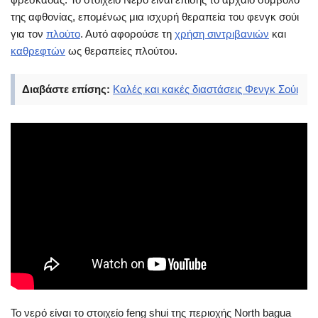
της αφθονίας, επομένως μια ισχυρή θεραπεία του φενγκ σούι
για τον
πλούτο
. Αυτό αφορούσε τη
χρήση σιντριβανιών
και
καθρεφτών
ως θεραπείες πλούτου.
Διαβάστε επίσης:
Καλές και κακές διαστάσεις Φενγκ Σούι
Το νερό είναι το στοιχείο feng shui της περιοχής North bagua