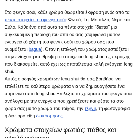
Στο φενγκ σούι, κάθε χρώμα θεωρείται έκφραση ενός από τα
πέντε στοιχεία του φενγκ σούι
: Φωτιά, Γη, Μέταλλο, Νερό και
Ξύλο. Κάθε ένα από αυτά τα πέντε στοιχεία "διέπει" μια
συγκεκριμένη περιοχή του σπιτιού σας (σύμφωνα με τον
ενεργειακό χάρτη του φενγκ σούι του χώρου σας που
ονομάζεται
bagua
). Όταν η επιλογή του χρώματος εστιάζεται
στην ενίσχυση και θρέψη του στοιχείου feng shui της περιοχής
που διακοσμείτε, αυτό έχει ως αποτέλεσμα καλή ενέργεια feng
shui.
Αυτός ο οδηγός χρωμάτων feng shui θα σας βοηθήσει να
επιλέξετε τα καλύτερα χρώματα για να δημιουργήσετε ένα
αρμονικό σπίτι feng shui. Επιλέξτε τα χρώματα του φενγκ σούι
ανάλογα με την ενέργεια που χρειάζεστε και φέρτε τα στο
χώρο σας με το χρώμα του τοίχου, την
τέχνη
, τη φωτογραφία
ή διάφορα είδη
διακόσμησης
.
Χρώματα στοιχείων φωτιάς: πάθος και