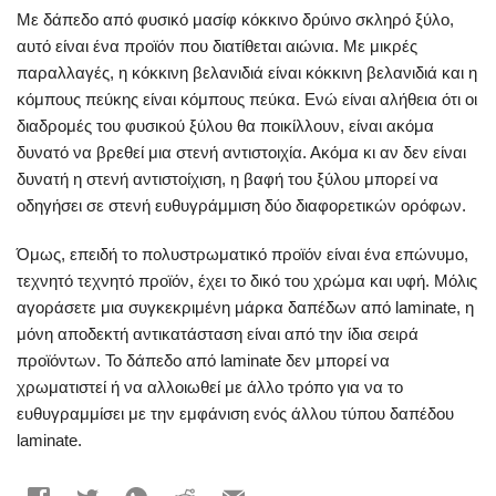
Με δάπεδο από φυσικό μασίφ κόκκινο δρύινο σκληρό ξύλο,
αυτό είναι ένα προϊόν που διατίθεται αιώνια. Με μικρές
παραλλαγές, η κόκκινη βελανιδιά είναι κόκκινη βελανιδιά και η
κόμπους πεύκης είναι κόμπους πεύκα. Ενώ είναι αλήθεια ότι οι
διαδρομές του φυσικού ξύλου θα ποικίλλουν, είναι ακόμα
δυνατό να βρεθεί μια στενή αντιστοιχία. Ακόμα κι αν δεν είναι
δυνατή η στενή αντιστοίχιση, η βαφή του ξύλου μπορεί να
οδηγήσει σε στενή ευθυγράμμιση δύο διαφορετικών ορόφων.
Όμως, επειδή το πολυστρωματικό προϊόν είναι ένα επώνυμο,
τεχνητό τεχνητό προϊόν, έχει το δικό του χρώμα και υφή. Μόλις
αγοράσετε μια συγκεκριμένη μάρκα δαπέδων από laminate, η
μόνη αποδεκτή αντικατάσταση είναι από την ίδια σειρά
προϊόντων. Το δάπεδο από laminate δεν μπορεί να
χρωματιστεί ή να αλλοιωθεί με άλλο τρόπο για να το
ευθυγραμμίσει με την εμφάνιση ενός άλλου τύπου δαπέδου
laminate.