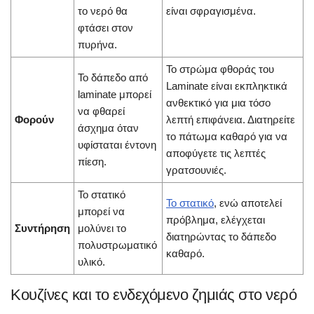
το νερό θα
είναι σφραγισμένα.
φτάσει στον
πυρήνα.
Το στρώμα φθοράς του
Το δάπεδο από
Laminate είναι εκπληκτικά
laminate μπορεί
ανθεκτικό για μια τόσο
να φθαρεί
Φορούν
λεπτή επιφάνεια. Διατηρείτε
άσχημα όταν
το πάτωμα καθαρό για να
υφίσταται έντονη
αποφύγετε τις λεπτές
πίεση.
γρατσουνιές.
Το στατικό
Το στατικό
, ενώ αποτελεί
μπορεί να
πρόβλημα, ελέγχεται
Συντήρηση
μολύνει το
διατηρώντας το δάπεδο
πολυστρωματικό
καθαρό.
υλικό.
Κουζίνες και το ενδεχόμενο ζημιάς στο νερό