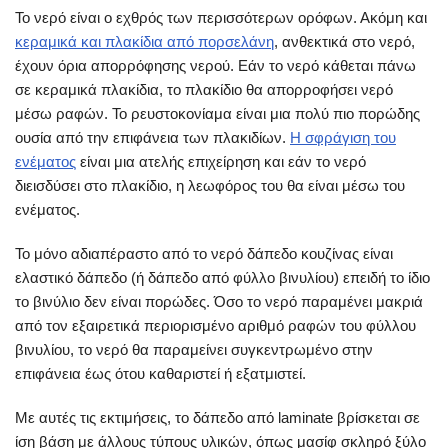
Το νερό είναι ο εχθρός των περισσότερων ορόφων. Ακόμη και
κεραμικά και πλακίδια από πορσελάνη
, ανθεκτικά στο νερό,
έχουν όρια απορρόφησης νερού. Εάν το νερό κάθεται πάνω
σε κεραμικά πλακίδια, το πλακίδιο θα απορροφήσει νερό
μέσω ραφών. Το ρευστοκονίαμα είναι μια πολύ πιο πορώδης
ουσία από την επιφάνεια των πλακιδίων.
Η σφράγιση του
ενέματος
είναι μια ατελής επιχείρηση και εάν το νερό
διεισδύσει στο πλακίδιο, η λεωφόρος του θα είναι μέσω του
ενέματος.
Το μόνο αδιαπέραστο από το νερό δάπεδο κουζίνας είναι
ελαστικό δάπεδο (ή δάπεδο από φύλλο βινυλίου) επειδή το ίδιο
το βινύλιο δεν είναι πορώδες. Όσο το νερό παραμένει μακριά
από τον εξαιρετικά περιορισμένο αριθμό ραφών του φύλλου
βινυλίου, το νερό θα παραμείνει συγκεντρωμένο στην
επιφάνεια έως ότου καθαριστεί ή εξατμιστεί.
Με αυτές τις εκτιμήσεις, το δάπεδο από laminate βρίσκεται σε
ίση βάση με άλλους τύπους υλικών, όπως μασίφ σκληρό ξύλο