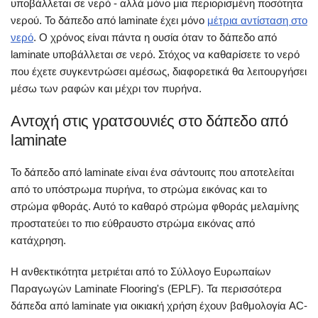
υποβάλλεται σε νερό - αλλά μόνο μια περιορισμένη ποσότητα
νερού. Το δάπεδο από laminate έχει μόνο
μέτρια αντίσταση στο
νερό
. Ο χρόνος είναι πάντα η ουσία όταν το δάπεδο από
laminate υποβάλλεται σε νερό. Στόχος να καθαρίσετε το νερό
που έχετε συγκεντρώσει αμέσως, διαφορετικά θα λειτουργήσει
μέσω των ραφών και μέχρι τον πυρήνα.
Αντοχή στις γρατσουνιές στο δάπεδο από
laminate
Το δάπεδο από laminate είναι ένα σάντουιτς που αποτελείται
από το υπόστρωμα πυρήνα, το στρώμα εικόνας και το
στρώμα φθοράς. Αυτό το καθαρό στρώμα φθοράς μελαμίνης
προστατεύει το πιο εύθραυστο στρώμα εικόνας από
κατάχρηση.
Η ανθεκτικότητα μετριέται από το Σύλλογο Ευρωπαίων
Παραγωγών Laminate Flooring's (EPLF). Τα περισσότερα
δάπεδα από laminate για οικιακή χρήση έχουν βαθμολογία AC-