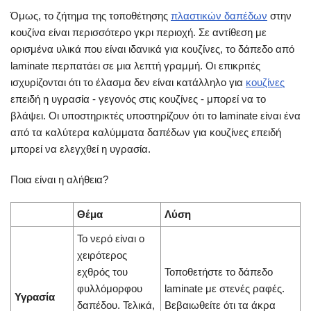
Όμως, το ζήτημα της τοποθέτησης
πλαστικών δαπέδων
στην
κουζίνα είναι περισσότερο γκρι περιοχή. Σε αντίθεση με
ορισμένα υλικά που είναι ιδανικά για κουζίνες, το δάπεδο από
laminate περπατάει σε μια λεπτή γραμμή. Οι επικριτές
ισχυρίζονται ότι το έλασμα δεν είναι κατάλληλο για
κουζίνες
επειδή η υγρασία - γεγονός στις κουζίνες - μπορεί να το
βλάψει. Οι υποστηρικτές υποστηρίζουν ότι το laminate είναι ένα
από τα καλύτερα καλύμματα δαπέδων για κουζίνες επειδή
μπορεί να ελεγχθεί η υγρασία.
Ποια είναι η αλήθεια?
Θέμα
Λύση
Το νερό είναι ο
χειρότερος
εχθρός του
Τοποθετήστε το δάπεδο
φυλλόμορφου
laminate με στενές ραφές.
Υγρασία
δαπέδου. Τελικά,
Βεβαιωθείτε ότι τα άκρα