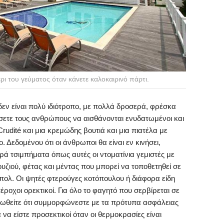
ρι του γεύματος όταν κάνετε καλοκαιρινό πάρτι.
εν είναι πολύ ιδιότροπο, με πολλά δροσερά, φρέσκα
σετε τους ανθρώπους να αισθάνονται ενυδατωμένοι και
Crudité και μια κρεμώδης βουτιά και μια πιατέλα με
. Δεδομένου ότι οι άνθρωποι θα είναι εν κινήσει,
ά τσιμπήματα όπως αυτές οι ντοματίνια γεμιστές με
ζιού, φέτας και μέντας που μπορεί να τοποθετηθεί σε
μπολ. Οι ψητές φτερούγες κοτόπουλου ή διάφορα είδη
έροχοι ορεκτικοί. Για όλο το φαγητό που σερβίρεται σε
αιωθείτε ότι συμμορφώνεστε με τα πρότυπα ασφάλειας
α είστε προσεκτικοί όταν οι θερμοκρασίες είναι