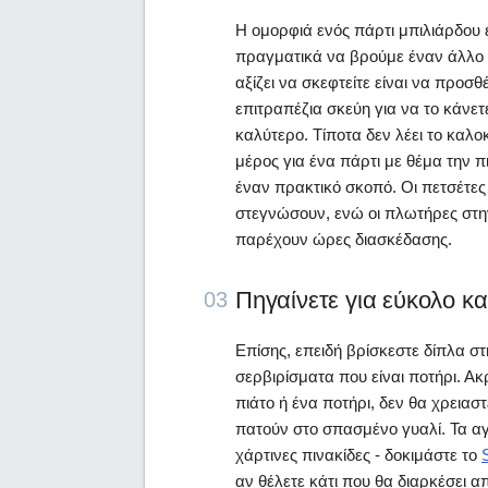
Η ομορφιά ενός πάρτι μπιλιάρδου εί
πραγματικά να βρούμε έναν άλλο 
αξίζει να σκεφτείτε είναι να προ
επιτραπέζια σκεύη για να το κάνετ
καλύτερο. Τίποτα δεν λέει το καλ
μέρος για ένα πάρτι με θέμα την π
έναν πρακτικό σκοπό. Οι πετσέτε
στεγνώσουν, ενώ οι πλωτήρες στην
παρέχουν ώρες διασκέδασης.
Πηγαίνετε για εύκολο κ
03
Επίσης, επειδή βρίσκεστε δίπλα στ
σερβιρίσματα που είναι ποτήρι. Α
πιάτο ή ένα ποτήρι, δεν θα χρειασ
πατούν στο σπασμένο γυαλί. Τα α
χάρτινες πινακίδες - δοκιμάστε το
αν θέλετε κάτι που θα διαρκέσει α