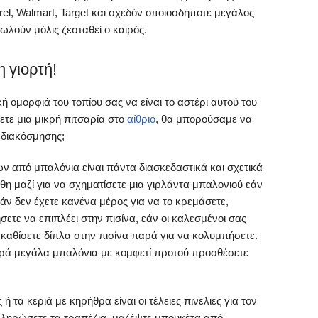
el, Walmart, Target και σχεδόν οποιοσδήποτε μεγάλος
ωλούν μόλις ζεσταθεί ο καιρός.
 γιορτή!
 ομορφιά του τοπίου σας να είναι το αστέρι αυτού του
ετε μια μικρή πιτσαρία στο
αίθριο
, θα μπορούσαμε να
 διακόσμησης;
ν από μπαλόνια είναι πάντα διασκεδαστικά και σχετικά
θη μαζί για να σχηματίσετε μια γιρλάντα μπαλονιού εάν
άν δεν έχετε κανένα μέρος για να το κρεμάσετε,
σετε να επιπλέει στην πισίνα, εάν οι καλεσμένοι σας
 καθίσετε δίπλα στην πισίνα παρά για να κολυμπήσετε.
αρά μεγάλα μπαλόνια με κομφετί προτού προσθέσετε
 τα κεριά με κηρήθρα είναι οι τέλειες πινελιές για τον
οκληρώσετε τα τραπέζια, μαζέψτε μπουκέτα από