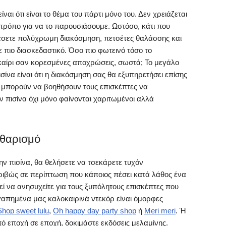
ναι ότι είναι το θέμα του πάρτι μόνο του. Δεν χρειάζεται
τρόπο για να το παρουσιάσουμε. Ωστόσο, κάτι που
σθέσετε πολύχρωμη διακόσμηση, πετσέτες θαλάσσης και
ε πιο διασκεδαστικό. Όσο πιο φωτεινό τόσο το
οκαίρι σαν κορεσμένες αποχρώσεις, σωστά; Το μεγάλο
ισίνα είναι ότι η διακόσμηση σας θα εξυπηρετήσει επίσης
ς μπορούν να βοηθήσουν τους επισκέπτες να
 πισίνα όχι μόνο φαίνονται χαριτωμένοι αλλά
αθαρισμό
ην πισίνα, θα θελήσετε να τσεκάρετε τυχόν
κριβώς σε περίπτωση που κάποιος πέσει κατά λάθος ένα
τεί να ανησυχείτε για τους ξυπόλητους επισκέπτες που
γαπημένα μας καλοκαιρινά ντεκόρ είναι όμορφες
Shop sweet lulu
,
Oh happy day party shop
ή
Meri meri
. Ή
πό εποχή σε εποχή, δοκιμάστε εκδόσεις μελαμίνης.