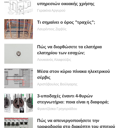
υπηρεσιών οικιακής χρήσης
Γερακίνα Αργυρού
Τι σημαίνει ο όρος "τραχύς";
Λαυρέντιος Ζερβός
Πώς να διορθώσετε τα ελατήρια
ελατηρίου των εσοχών;
Λουκιανός Αλαφούζος
Μέσα στον κύριο πίνακα ηλεκτρικού
σέρβις
Αριστόβουλος Βούλγαρης
3-υποδοχές έναντι 4-θυρών
στεγνωτήριο: ποια είναι η διαφορά;
Φραντζέσκα Γρηγοριάδου
Πώς να απενεργοποιήσετε την
τροφοδοσία στο διακόπτη του σπιτιού