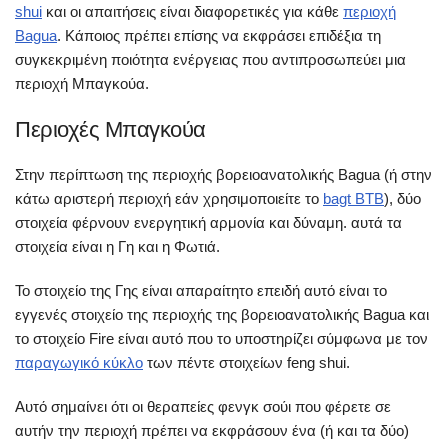
shui
και οι απαιτήσεις είναι διαφορετικές για κάθε
περιοχή
Bagua
. Κάποιος πρέπει επίσης να εκφράσει επιδέξια τη
συγκεκριμένη ποιότητα ενέργειας που αντιπροσωπεύει μια
περιοχή Μπαγκούα.
Περιοχές Μπαγκούα
Στην περίπτωση της περιοχής βορειοανατολικής Bagua (ή στην
κάτω αριστερή περιοχή εάν χρησιμοποιείτε το
bagt BTB
), δύο
στοιχεία φέρνουν ενεργητική αρμονία και δύναμη. αυτά τα
στοιχεία είναι η Γη και η Φωτιά.
Το στοιχείο της Γης είναι απαραίτητο επειδή αυτό είναι το
εγγενές στοιχείο της περιοχής της βορειοανατολικής Bagua και
το στοιχείο Fire είναι αυτό που το υποστηρίζει σύμφωνα με τον
παραγωγικό κύκλο
των πέντε στοιχείων feng shui.
Αυτό σημαίνει ότι οι θεραπείες φενγκ σούι που φέρετε σε
αυτήν την περιοχή πρέπει να εκφράσουν ένα (ή και τα δύο)