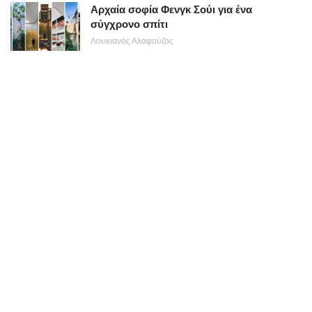
Αρχαία σοφία Φενγκ Σούι για ένα
σύγχρονο σπίτι
Λουκιανός Αλαφούζος