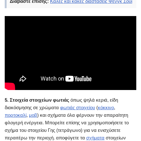
Διαβάστε επίσης:
Καλές και κακές διαστάσεις Φενγκ Σούι
5. Στοιχεία στοιχείων φωτιάς
όπως ψηλά κεριά, είδη
διακόσμησης σε χρώματα
φωτιάς στοιχείου
(
κόκκινο
,
πορτοκαλί
,
μοβ
) και σχήματα όλα φέρνουν την απαραίτητη
φλογερή ενέργεια. Μπορείτε επίσης να χρησιμοποιήσετε το
σχήμα του στοιχείου Γης (τετράγωνο) για να ενισχύσετε
περαιτέρω την περιοχή. αποφύγετε τα
σχήματα
στοιχείων