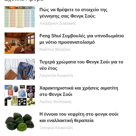
Πώς να θρέψετε το στοιχείο της
γέννησης σας Φενγκ Σούι;
Αγαμέμνων Ζωγραφός
Feng Shui Συμβουλές για υπνοδωμάτιο
με νότιο προσανατολισμό
Βικέντιος Βενιζέλος
Τυχερά χρώματα του Φενγκ Σούι για το
νέο έτος
Λαυρεντία Ανυφαντή
Χαρακτηριστικά και χρήσεις αιματίτη
στο Φενγκ Σούι
Αιμίλιος Βούλγαρης
Η έννοια του νεφρίτη στο φενγκ σούι
και εναλλακτική θεραπεία
Ξενοφών Αλαφούζος