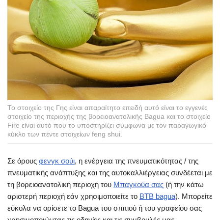
Το στοιχείο της Γης είναι απαραίτητο επειδή αυτό είναι το εγγενές
στοιχείο της περιοχής της βορειοανατολικής Bagua και το στοιχείο
Fire είναι αυτό που το υποστηρίζει σύμφωνα με τον παραγωγικό
κύκλο των πέντε στοιχείων feng shui.
Σε όρους
φενγκ σούι
, η ενέργεια της πνευματικότητας / της
πνευματικής ανάπτυξης και της αυτοκαλλιέργειας συνδέεται με
τη βορειοανατολική περιοχή του
Μπαγκούα σας
(ή την κάτω
αριστερή περιοχή εάν χρησιμοποιείτε το
BTB bagua
). Μπορείτε
εύκολα να ορίσετε το Bagua του σπιτιού ή του γραφείου σας
χρησιμοποιώντας τις οδηγίες και τις συμβουλές μας.