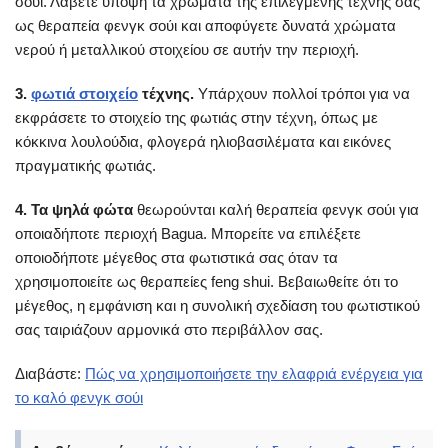
σούι. Λάβετε υπόψη τα χρώματα της επιλεγμένης τέχνης σας
ως θεραπεία φενγκ σούι και αποφύγετε δυνατά χρώματα
νερού ή μεταλλικού στοιχείου σε αυτήν την περιοχή.
3.
φωτιά στοιχείο
τέχνης.
Υπάρχουν πολλοί τρόποι για να
εκφράσετε το στοιχείο της φωτιάς στην τέχνη, όπως με
κόκκινα λουλούδια, φλογερά ηλιοβασιλέματα και εικόνες
πραγματικής φωτιάς.
4. Τα ψηλά φώτα
θεωρούνται καλή θεραπεία φενγκ σούι για
οποιαδήποτε περιοχή Bagua. Μπορείτε να επιλέξετε
οποιοδήποτε μέγεθος στα φωτιστικά σας όταν τα
χρησιμοποιείτε ως θεραπείες feng shui. Βεβαιωθείτε ότι το
μέγεθος, η εμφάνιση και η συνολική σχεδίαση του φωτιστικού
σας ταιριάζουν αρμονικά στο περιβάλλον σας.
Διαβάστε:
Πώς να χρησιμοποιήσετε την ελαφριά ενέργεια για
το καλό φενγκ σούι