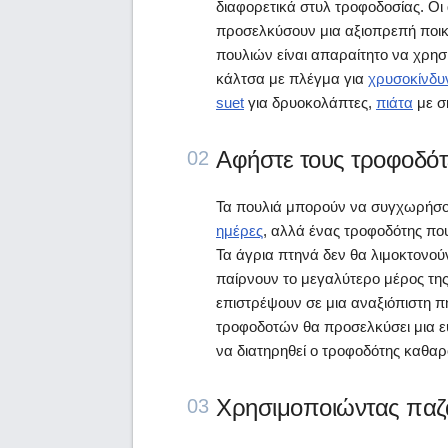
διαφορετικά στυλ τροφοδοσίας. Οι 
προσελκύσουν μια αξιοπρεπή ποικιλ
πουλιών είναι απαραίτητο να χρησι
κάλτσα με πλέγμα για
χρυσοκίνδυ
suet
για δρυοκολάπτες,
πιάτα
με σκ
Αφήστε τους τροφοδότ
02
Τα πουλιά μπορούν να συγχωρήσ
ημέρες
, αλλά ένας τροφοδότης που
Τα άγρια πτηνά δεν θα λιμοκτονούν 
παίρνουν το μεγαλύτερο μέρος της
επιστρέψουν σε μια αναξιόπιστη 
τροφοδοτών θα προσελκύσει μια ευ
να διατηρηθεί ο τροφοδότης καθαρ
Χρησιμοποιώντας παζά
03