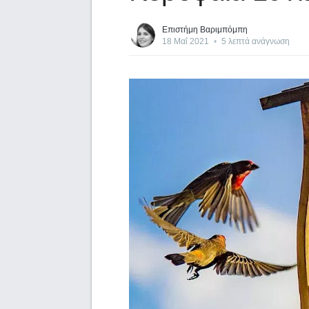
Επιστήμη Βαριμπόμπη
18 Μαΐ 2021
•
5 λεπτά ανάγνωση