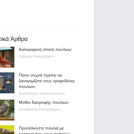
τικά Άρθρα
Καλοκαιρινή σίτιση πουλιών
Ρεβέκκα Παπαμάρκου
Πόσο συχνά πρέπει να
ξαναγεμίζετε τους τροφοδότες
πουλιών;
Κρυστάλλης Καννελόπουλος
Μύθοι διατροφής πουλιών
Σπυριδούλα Παπαστάμου
Προσελκύστε πουλιά με
τρόφιμα που τους αρέσουν