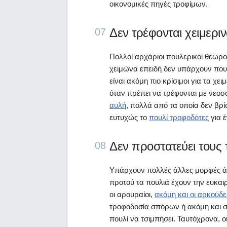
οικονομικές πηγές τροφίμων.
Δεν τρέφονται χειμερι
07
Πολλοί αρχάριοι πουλερικοί θεωρού
χειμώνα επειδή δεν υπάρχουν πουλ
είναι ακόμη πιο κρίσιμοι για τα χει
όταν πρέπει να τρέφονται με νεο
αυλή
, πολλά από τα οποία δεν βρ
ευτυχώς το
πουλί τροφοδότες
για έ
Δεν προστατεύει τους
08
Υπάρχουν πολλές άλλες μορφές άγ
προτού τα πουλιά έχουν την ευκαι
οι αρουραίοι,
ακόμη και οι αρκούδ
τροφοδοσία σπόρων ή ακόμη και σ
πουλί να τσιμπήσει. Ταυτόχρονα, 