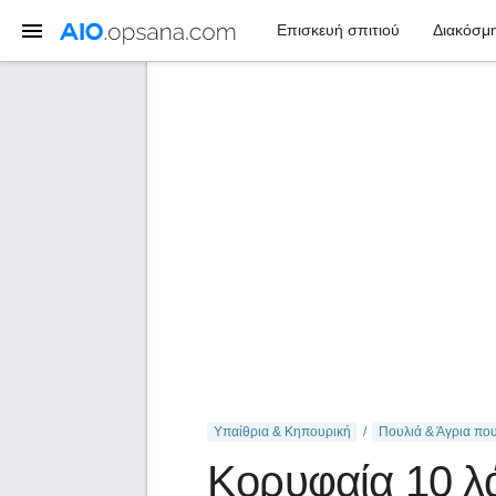
Επισκευή σπιτιού
Διακόσμη
Υπαίθρια & Κηπουρική
Πουλιά & Άγρια ​​πο
Κορυφαία 10 λ