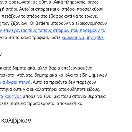
χνά φορτώνεται με φθηνά υλικά πλήρωσης, όπως
 ή σιτάρι. Αυτοί οι σπόροι και οι σπόροι προσελκύουν
α πετάξουν το σπόρο στο έδαφος αντί να το τρώνε,
των ζιζανίων. Οι Birders μπορούν να εξοικονομήσουν
ν επιλέγοντας τους τύπους σπόρων που προτιμούν τα
ο αυτά τα καλά τρόφιμα, ώστε
κανένας να μην χαθεί
.
ν
ι από δημητριακά, αλλά βαριά επεξεργασμένα
ισκότα, ντόνατς, δημητριακά και όλα τα είδη ψημένων
για άγρια πτηνά
. Αυτά τα προϊόντα δεν παρέχουν
 πτηνά ούτε για εκκολαπτήρια οποιουδήποτε είδους.
α κουζίνας
μπορεί να είναι μια πολύ σπάνια θεραπεία
πρέπει ποτέ να προσφέρονται αποκλειστικά.
 κολιβρίων