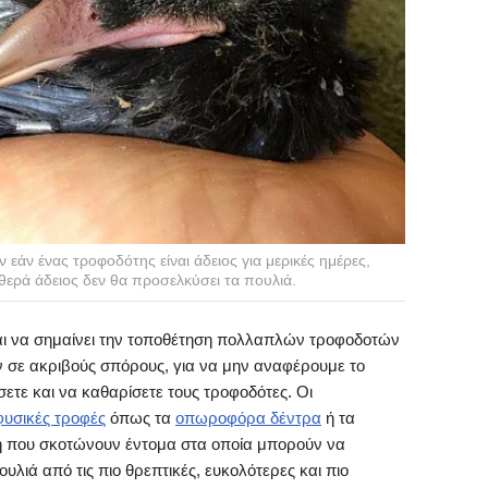
άν ένας τροφοδότης είναι άδειος για μερικές ημέρες,
θερά άδειος δεν θα προσελκύσει τα πουλιά.
ται να σημαίνει την τοποθέτηση πολλαπλών τροφοδοτών
 σε ακριβούς σπόρους, για να μην αναφέρουμε το
ετε και να καθαρίσετε τους τροφοδότες. Οι
φυσικές τροφές
όπως τα
οπωροφόρα δέντρα
ή τα
 που σκοτώνουν έντομα στα οποία μπορούν να
υλιά από τις πιο θρεπτικές, ευκολότερες και πιο