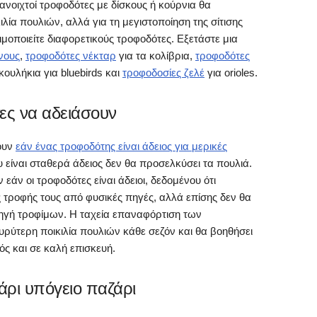
ανοιχτοί τροφοδότες με δίσκους ή κούρνια θα
ία πουλιών, αλλά για τη μεγιστοποίηση της σίτισης
μοποιείτε διαφορετικούς τροφοδότες. Εξετάστε μια
νους
,
τροφοδότες νέκταρ
για τα κολίβρια,
τροφοδότες
ουλήκια για bluebirds και
τροφοδοσίες ζελέ
για orioles.
ες να αδειάσουν
ουν
εάν ένας τροφοδότης είναι άδειος για μερικές
 είναι σταθερά άδειος δεν θα προσελκύσει τα πουλιά.
εάν οι τροφοδότες είναι άδειοι, δεδομένου ότι
 τροφής τους από φυσικές πηγές, αλλά επίσης δεν θα
πηγή τροφίμων. Η ταχεία επαναφόρτιση των
ρύτερη ποικιλία πουλιών κάθε σεζόν και θα βοηθήσει
ός και σε καλή επισκευή.
ρι υπόγειο παζάρι