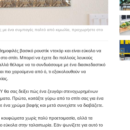
ας με ένα συμπαγές παλτό από κιμωλία, προχωρήστε στο
δημοφιλές βασικό ρουστίκ ντεκόρ και είναι εύκολο να
ο σπίτι. Μπορεί να έχετε δει πολλούς λευκούς
 αλλά θέλαμε να το συνδυάσουμε με ένα διασκεδαστικό
αι πιο χαρούμενα από ό, τι εξακολουθούν να
κίας.
Y θα σας δείξει πώς ένα ζευγάρι στενοχωρημένων
ματα. Πρώτα, κοιτάξτε γύρω από το σπίτι σας για ένα
τε ένα χρώμα βαφής και μετά συνεχίστε να διαβάζετε.
α κουφώματα χωρίς πολύ προετοιμασία, αλλά τα
ο εύκολα στην ταλαιπωρία. Εάν ψωνίζετε για αυτό το