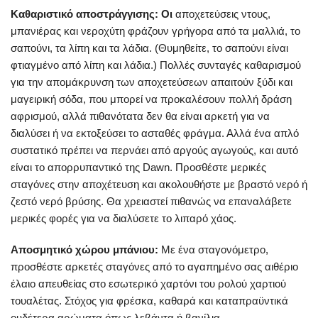
Καθαριστικό αποστράγγισης: Οι
αποχετεύσεις ντους,
μπανιέρας και νεροχύτη φράζουν γρήγορα από τα μαλλιά, το
σαπούνι, τα λίπη και τα λάδια. (Θυμηθείτε, το σαπούνι είναι
φτιαγμένο από λίπη και λάδια.) Πολλές συνταγές καθαρισμού
για την απομάκρυνση των αποχετεύσεων απαιτούν ξύδι και
μαγειρική σόδα, που μπορεί να προκαλέσουν πολλή δράση
αφρισμού, αλλά πιθανότατα δεν θα είναι αρκετή για να
διαλύσει ή να εκτοξεύσει το ασταθές φράγμα. Αλλά ένα απλό
συστατικό πρέπει να περνάει από αργούς αγωγούς, και αυτό
είναι το απορρυπαντικό της Dawn. Προσθέστε μερικές
σταγόνες στην αποχέτευση και ακολουθήστε με βραστό νερό ή
ζεστό νερό βρύσης. Θα χρειαστεί πιθανώς να επαναλάβετε
μερικές φορές για να διαλύσετε το λιπαρό χάος.
Αποσμητικό χώρου μπάνιου:
Με ένα σταγονόμετρο,
προσθέστε αρκετές σταγόνες από το αγαπημένο σας αιθέριο
έλαιο απευθείας στο εσωτερικό χαρτόνι του ρολού χαρτιού
τουαλέτας. Στόχος για φρέσκα, καθαρά και καταπραϋντικά
ουδέτερα αρώματα όπως λεβάντα ή βανίλια.