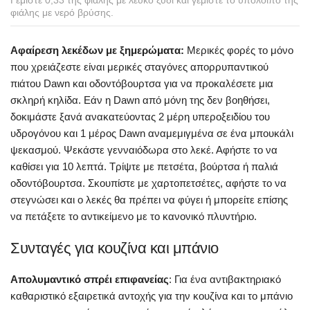
Γεμίστε 0,33 της φιάλης με λευκό ξύδι και γεμίστε το υπόλοιπο της
φιάλης με νερό βρύσης.
Αφαίρεση λεκέδων με ξημερώματα:
Μερικές φορές το μόνο
που χρειάζεστε είναι μερικές σταγόνες απορρυπαντικού
πιάτου Dawn και οδοντόβουρτσα για να προκαλέσετε μια
σκληρή κηλίδα. Εάν η Dawn από μόνη της δεν βοηθήσει,
δοκιμάστε ξανά ανακατεύοντας 2 μέρη υπεροξειδίου του
υδρογόνου και 1 μέρος Dawn αναμεμιγμένα σε ένα μπουκάλι
ψεκασμού. Ψεκάστε γενναιόδωρα στο λεκέ. Αφήστε το να
καθίσει για 10 λεπτά. Τρίψτε με πετσέτα, βούρτσα ή παλιά
οδοντόβουρτσα. Σκουπίστε με χαρτοπετσέτες, αφήστε το να
στεγνώσει και ο λεκές θα πρέπει να φύγει ή μπορείτε επίσης
να πετάξετε το αντικείμενο με το κανονικό πλυντήριο.
Συνταγές για κουζίνα και μπάνιο
Απολυμαντικό σπρέι επιφανείας
: Για ένα αντιβακτηριακό
καθαριστικό εξαιρετικά αντοχής για την κουζίνα και το μπάνιο