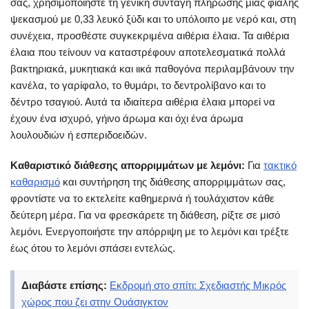
σας, χρησιμοποιήστε τη γενική συνταγή πλήρωσης μιας φιάλης
ψεκασμού με 0,33 λευκό ξύδι και το υπόλοιπο με νερό και, στη
συνέχεια, προσθέστε συγκεκριμένα αιθέρια έλαια. Τα αιθέρια
έλαια που τείνουν να καταστρέφουν αποτελεσματικά πολλά
βακτηριακά, μυκητιακά και ιικά παθογόνα περιλαμβάνουν την
κανέλα, το γαρίφαλο, το θυμάρι, το δεντρολίβανο και το
δέντρο τσαγιού. Αυτά τα ιδιαίτερα αιθέρια έλαια μπορεί να
έχουν ένα ισχυρό, γήινο άρωμα και όχι ένα άρωμα
λουλουδιών ή εσπεριδοειδών.
Καθαριστικό διάθεσης απορριμμάτων με λεμόνι:
Για
τακτικό
καθαρισμό
και συντήρηση της διάθεσης απορριμμάτων σας,
φροντίστε να το εκτελείτε καθημερινά ή τουλάχιστον κάθε
δεύτερη μέρα. Για να φρεσκάρετε τη διάθεση, ρίξτε σε μισό
λεμόνι. Ενεργοποιήστε την απόρριψη με το λεμόνι και τρέξτε
έως ότου το λεμόνι σπάσει εντελώς.
Διαβάστε επίσης:
Εκδρομή στο σπίτι: Σχεδιαστής Μικρός
χώρος που ζει στην Ουάσιγκτον