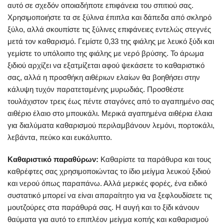
αυτό σε σχεδόν οποιαδήποτε επιφάνεια του σπιτιού σας.
Χρησιμοποιήστε τα σε ξύλινα έπιπλα και δάπεδα από σκληρό
ξύλο, αλλά σκουπίστε τις ξύλινες επιφάνειες εντελώς στεγνές
μετά τον καθαρισμό. Γεμίστε 0,33 της φιάλης με λευκό ξύδι και
γεμίστε το υπόλοιπο της φιάλης με νερό βρύσης. Το άρωμα
ξιδιού αρχίζει να εξατμίζεται αφού ψεκάσετε το καθαριστικό
σας, αλλά η προσθήκη αιθέριων ελαίων θα βοηθήσει στην
κάλυψη τυχόν παρατεταμένης μυρωδιάς. Προσθέστε
τουλάχιστον τρεις έως πέντε σταγόνες από το αγαπημένο σας
αιθέριο έλαιο στο μπουκάλι. Μερικά αγαπημένα αιθέρια έλαια
για διαλύματα καθαρισμού περιλαμβάνουν λεμόνι, πορτοκάλι,
λεβάντα, πεύκο και ευκάλυπτο.
Καθαριστικό παραθύρων:
Καθαρίστε τα παράθυρα και τους
καθρέφτες σας χρησιμοποιώντας το ίδιο μείγμα λευκού ξιδιού
και νερού όπως παραπάνω. Αλλά μερικές φορές, ένα ειδικό
συστατικό μπορεί να είναι απαραίτητο για να ξεφλουδίσετε τις
μουτζούρες στα παράθυρά σας. Η αυγή και το ξίδι κάνουν
θαύματα για αυτό το επιπλέον μείγμα κοπής και καθαρισμού