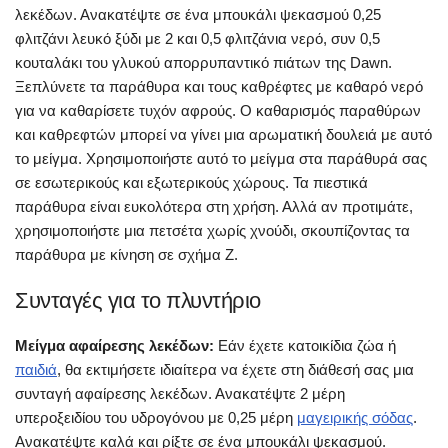
λεκέδων. Ανακατέψτε σε ένα μπουκάλι ψεκασμού 0,25
φλιτζάνι λευκό ξύδι με 2 και 0,5 φλιτζάνια νερό, συν 0,5
κουταλάκι του γλυκού απορρυπαντικό πιάτων της Dawn.
Ξεπλύνετε τα παράθυρα και τους καθρέφτες με καθαρό νερό
για να καθαρίσετε τυχόν αφρούς. Ο καθαρισμός παραθύρων
και καθρεφτών μπορεί να γίνει μια αρωματική δουλειά με αυτό
το μείγμα. Χρησιμοποιήστε αυτό το μείγμα στα παράθυρά σας
σε εσωτερικούς και εξωτερικούς χώρους. Τα πιεστικά
παράθυρα είναι ευκολότερα στη χρήση. Αλλά αν προτιμάτε,
χρησιμοποιήστε μια πετσέτα χωρίς χνούδι, σκουπίζοντας τα
παράθυρα με κίνηση σε σχήμα Ζ.
Συνταγές για το πλυντήριο
Μείγμα αφαίρεσης λεκέδων:
Εάν έχετε κατοικίδια ζώα ή
παιδιά
, θα εκτιμήσετε ιδιαίτερα να έχετε στη διάθεσή σας μια
συνταγή αφαίρεσης λεκέδων. Ανακατέψτε 2 μέρη
υπεροξειδίου του υδρογόνου με 0,25 μέρη
μαγειρικής σόδας
.
Ανακατέψτε καλά και ρίξτε σε ένα μπουκάλι ψεκασμού.