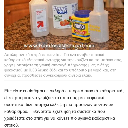
Απολυμαντικό σπρέι επιφανείας: Για ένα αντιβακτηριακό
καθαριστικό εξαιρετικά αντοχής για την κουζίνα και το μπάνιο σας,
χρησιμοποιήστε τη γενική συνταγή πλήρωσης μιας φιάλης
ψεκασμού με 0,33 λευκό ξύδι και το υπόλοιπο με νερό και, στη
συνέχεια, προσθέστε συγκεκριμένα αιθέρια έλαια.
Είτε είστε ευαίσθητοι σε σκληρά εμπορικά οικιακά καθαριστικά,
είτε προτιμάτε να γεμίζετε το σπίτι σας με πιο φυσικά
συστατικά, δεν υπάρχει έλλειψη πιο πράσινων συνταγών
καθαρισμού. Πιθανότατα έχετε ήδη τα συστατικά που
χρειάζεστε στο σπίτι για να κάνετε πιο υγιεινά καθαριστικά
σπιτιού.