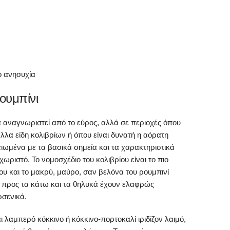
ο ανησυχία
ουμπίνι
να αναγνωριστεί από το εύρος, αλλά σε περιοχές όπου
λλα είδη κολιβρίων ή όπου είναι δυνατή η αόρατη
κειωμένα με τα βασικά σημεία και τα χαρακτηριστικά
ωριστό. Το νομοσχέδιο του κολιβρίου είναι το πιο
υ και το μακρύ, μαύρο, σαν βελόνα του ρουμπινί
η προς τα κάτω και τα θηλυκά έχουν ελαφρώς
σενικά.
λαμπερό κόκκινο ή κόκκινο-πορτοκαλί ιριδίζον λαιμό,