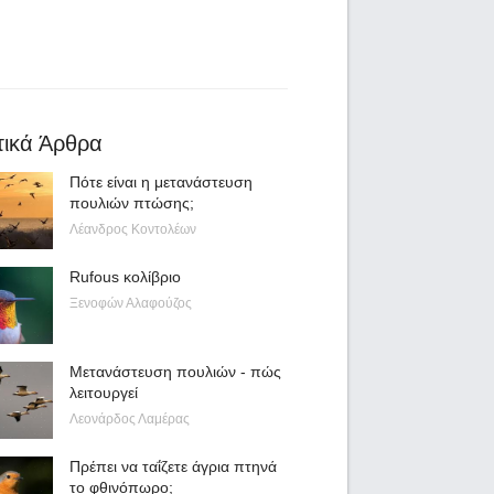
τικά Άρθρα
Πότε είναι η μετανάστευση
πουλιών πτώσης;
Λέανδρος Κοντολέων
Rufous κολίβριο
Ξενοφών Αλαφούζος
Μετανάστευση πουλιών - πώς
λειτουργεί
Λεονάρδος Λαμέρας
Πρέπει να ταΐζετε άγρια πτηνά
το φθινόπωρο;