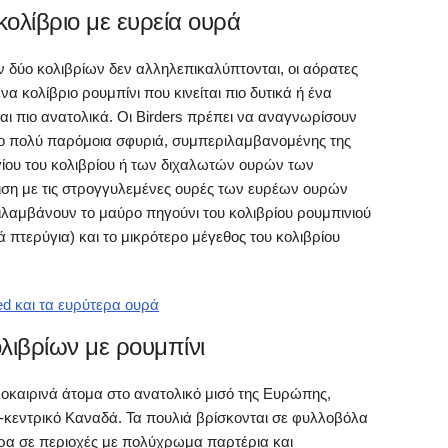
κολίβριο με ευρεία ουρά
 δύο κολιβρίων δεν αλληλεπικαλύπτονται, οι αόρατες
α κολίβριο ρουμπίνι που κινείται πιο δυτικά ή ένα
αι πιο ανατολικά. Οι Birders πρέπει να αναγνωρίσουν
 δύο πολύ παρόμοια σφυριά, συμπεριλαμβανομένης της
γίου του κολιβρίου ή των διχαλωτών ουρών των
ιση με τις στρογγυλεμένες ουρές των ευρέων ουρών
ιλαμβάνουν το μαύρο πηγούνι του κολιβρίου ρουμπινιού
ά πτερύγια) και το μικρότερο μέγεθος του κολιβρίου
ed και τα ευρύτερα ουρά
λιβρίων με ρουμπίνι
αλοκαιρινά άτομα στο ανατολικό μισό της Ευρώπης,
ιο-κεντρικό Καναδά. Τα πουλιά βρίσκονται σε φυλλοβόλα
τερα σε περιοχές με πολύχρωμα παρτέρια και