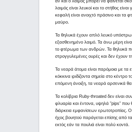
αν και ο λαιμός μπορεί να φαίνεται σκ
λαιμός είναι λευκοί και το στήθος είνα
κεφαλή είναι ανοιχτό πράσινο και τα φ
μαύρο.
Τα θηλυκά έχουν απλό λευκό υπόστρω
εξασθενημένο λαιμό. Τα άνω μέρη είνα
το φτέρωμα των ανδρών. Τα θηλυκά πο
στρογγυλεμένες ουρές και δεν έχουν τ
Τα νεαρά άτομα είναι παρόμοια με τα
κόκκινα ιριδίζοντα σημεία στο κέντρο τ
επόμενη άνοιξη, τα νεαρά αρσενικά θα
Τα κολίβρια Ruby-throated δεν είναι σ
φλυαρία και έντονα, υψηλά "pips" που 
διάρκεια εμφανίσεων ερωτοτροπίας. Οι
ήχος βουητού παράγεται επίσης από τα
εκτός εάν τα πουλιά είναι πολύ κοντά.