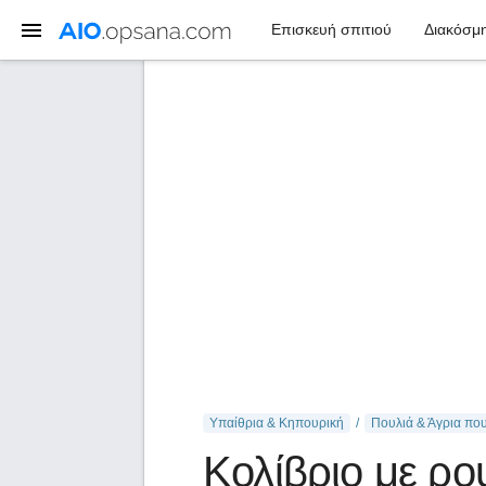
Επισκευή σπιτιού
Διακόσμη
Υπαίθρια & Κηπουρική
Πουλιά & Άγρια ​​πο
Κολίβριο με ρο