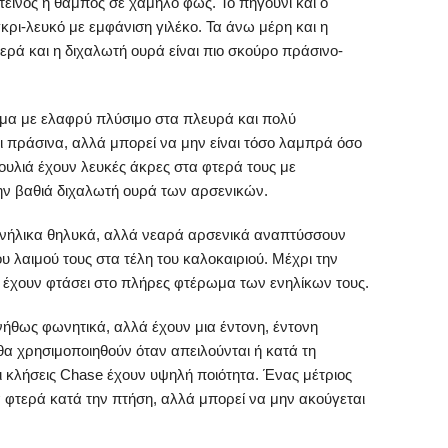
οτεινός ή θαμπός σε χαμηλό φως. Το πηγούνι και ο
ι γκρι-λευκό με εμφάνιση γιλέκο. Τα άνω μέρη και η
τερά και η διχαλωτή ουρά είναι πιο σκούρο πράσινο-
μα με ελαφρύ πλύσιμο στα πλευρά και πολύ
ι πράσινα, αλλά μπορεί να μην είναι τόσο λαμπρά όσο
υλιά έχουν λευκές άκρες στα φτερά τους με
ην βαθιά διχαλωτή ουρά των αρσενικών.
 ενήλικα θηλυκά, αλλά νεαρά αρσενικά αναπτύσσουν
ου λαιμού τους στα τέλη του καλοκαιριού. Μέχρι την
 έχουν φτάσει στο πλήρες φτέρωμα των ενηλίκων τους.
υνήθως φωνητικά, αλλά έχουν μια έντονη, έντονη
θα χρησιμοποιηθούν όταν απειλούνται ή κατά τη
 κλήσεις Chase έχουν υψηλή ποιότητα. Ένας μέτριος
 φτερά κατά την πτήση, αλλά μπορεί να μην ακούγεται