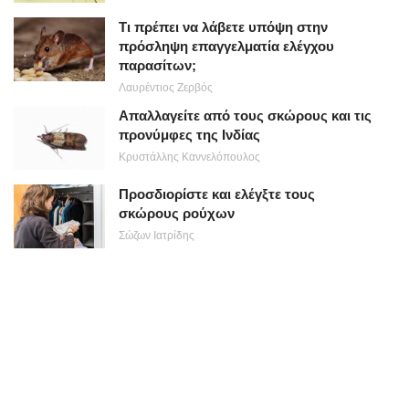
Τι πρέπει να λάβετε υπόψη στην
πρόσληψη επαγγελματία ελέγχου
παρασίτων;
Λαυρέντιος Ζερβός
Απαλλαγείτε από τους σκώρους και τις
προνύμφες της Ινδίας
Κρυστάλλης Καννελόπουλος
Προσδιορίστε και ελέγξτε τους
σκώρους ρούχων
Σώζων Ιατρίδης