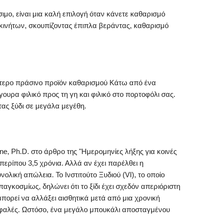
σιμο, είναι μια καλή επιλογή όταν κάνετε καθαρισμό
ινήτων, σκουπίζοντας έπιπλα βεράντας, καθαρισμό
τερο πράσινο προϊόν καθαρισμού Κάτω από ένα
 σίγουρα φιλικό προς τη γη και φιλικό στο πορτοφόλι σας.
ας ξύδι σε μεγάλα μεγέθη.
e, Ph.D. στο άρθρο της "Ημερομηνίες λήξης για κοινές
εί περίπου 3,5 χρόνια. Αλλά αν έχει παρέλθει η
νολική απώλεια. Το Ινστιτούτο Ξυδιού (VI), το οποίο
παγκοσμίως, δηλώνει ότι το ξίδι έχει σχεδόν απεριόριστη
ι μπορεί να αλλάξει αισθητικά μετά από μια χρονική
ασφαλές. Ωστόσο, ένα μεγάλο μπουκάλι αποσταγμένου