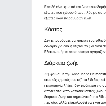
Επειδή είναι φυσικό και βιοαποικοδομή
εξωτερικού χώρου όπως πλύσιμο αυτοκ
εξωτερικών παραθύρων κ.λπ.
Κόστος
Δεν μπορούσατε να πάρετε ένα φθηνό
δολάριο για ένα φλιτζάνι, το ξίδι είναι
Εξοικονομήστε περισσότερα αγοράζοντ
Διάρκεια ζωής
Σύμφωνα με την Anne Marie Helmenstin
οικιακές χημικές ουσίες", το ξίδι διαρκ
ημερομηνία λήξης, δεν πρόκειται για συ
αποτελείται από κατασκευαστές ξιδιού 
διάρκεια ζωής και σημειώνει ότι το ξίδ
περίοδο, αλλά εξακολουθεί να είναι 