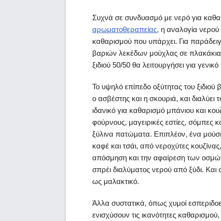
Συχνά σε συνδυασμό με νερό για καθ
αρωματοθεραπείας
, η αναλογία νερού
καθαρισμού που υπάρχει. Για παράδειγ
βαριών λεκέδων μούχλας σε πλακάκια 
ξιδιού 50/50 θα λειτουργήσει για γενικ
Το υψηλό επίπεδο οξύτητας του ξιδιο
ο ασβέστης και η σκουριά, και διαλύει 
ιδανικό για καθαρισμό μπάνιου και κουζ
φούρνους, μαγειρικές εστίες, σόμπες κ
ξύλινα πατώματα. Επιπλέον, ένα μού
καφέ και τσάι, από νεροχύτες κουζίνας,
απόσμηση και την αφαίρεση των οσμών
σπρέι διαλύματος νερού από ξύδι. Και
ως μαλακτικό.
Άλλα συστατικά, όπως χυμοί εσπεριδοε
ενισχύσουν τις ικανότητες καθαρισμού,