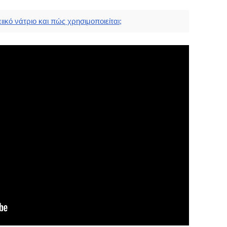
θειικό νάτριο και πώς χρησιμοποιείται;