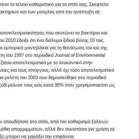
ναι το τέλειο καθαριστικό για το σπίτι σας. Σκεφτείτε
ακτηρίων και των μούχλας από την ανάπτυξη σε
ς αποτελεσματικότητας που σκοτώνει τα βακτήρια και
ου 2010 έδειξε ότι ένα διάλυμα ξιδιού βύνης 10 τοις
α εμπορικά μαντηλάκια για τη θανάτωση του ιού της
τη του 1997 στο
περιοδικό Journal of Environmental
 εξίσου αποτελεσματικό με το λευκαντικό στην
νειες και τους σπόγγους, αλλά όχι τόσο αποτελεσματικό
μια μελέτη του 2003 που δημοσιεύθηκε στο
περιοδικό
 ξύδι μείωσε τους ιούς κατά 95% όταν χρησιμοποιείται ως
όν οπουδήποτε στο σπίτι, από τον καθαρισμό ξύλινων
θια απορριμμάτων, αλλά δεν συνιστάται για χρήση σε
ξύ μπορεί να χαράξει την επιφάνεια.