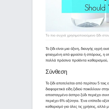
Το πιο συχνά χρησιμοποιούμενο ξίδι στο
Το ξίδι είναι μια όξινη, διαυγής υγρή
φτιαγμένη από φρούτα ή σπόρους, η οπ
πολλά πράσινα προϊόντα καθαρισμού, ε
Σύνθεση
Το ξίδι αποτελείται από περίπου 5 τοις
διαφορετικά είδη ξιδιού ποικίλλουν στ
αποσταγμένο άσπρο ξύδι περιέχει συν
περιέχει 6% οξύτητα. Ένα επίπεδο οξύτητ
καθαρισμό για όλες τις χρήσεις, αλλά 