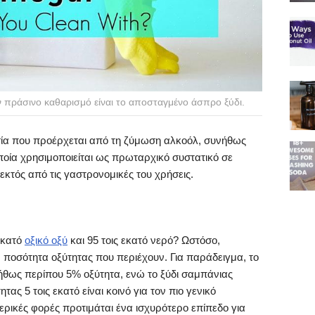
ν πράσινο καθαρισμό είναι το αποσταγμένο άσπρο ξύδι.
 ουσία που προέρχεται από τη ζύμωση αλκοόλ, συνήθως
οία χρησιμοποιείται ως πρωταρχικό συστατικό σε
κτός από τις γαστρονομικές του χρήσεις.
 εκατό
οξικό οξύ
και 95 τοις εκατό νερό? Ωστόσο,
ην ποσότητα οξύτητας που περιέχουν. Για παράδειγμα, το
ήθως περίπου 5% οξύτητα, ενώ το ξύδι σαμπάνιας
ας 5 τοις εκατό είναι κοινό για τον πιο γενικό
μερικές φορές προτιμάται ένα ισχυρότερο επίπεδο για