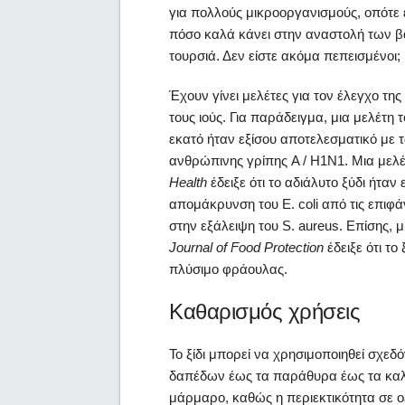
για πολλούς μικροοργανισμούς, οπότε εί
πόσο καλά κάνει στην αναστολή των β
τουρσιά. Δεν είστε ακόμα πεπεισμένοι;
Έχουν γίνει μελέτες για τον έλεγχο τη
τους ιούς. Για παράδειγμα, μια μελέτη τ
εκατό ήταν εξίσου αποτελεσματικό με τ
ανθρώπινης γρίπης A / H1N1. Μια μελέ
Health
έδειξε ότι το αδιάλυτο ξύδι ήταν
απομάκρυνση του E. coli από τις επιφά
στην εξάλειψη του S. aureus. Επίσης, 
Journal of Food Protection
έδειξε ότι το
πλύσιμο φράουλας.
Καθαρισμός χρήσεις
Το ξίδι μπορεί να χρησιμοποιηθεί σχεδ
δαπέδων έως τα παράθυρα έως τα καλά
μάρμαρο, καθώς η περιεκτικότητα σε ο