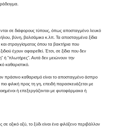
ράδειγμα.
ίθενται σε διάφορους τύπους, όπως αποσταγμένο λευκό
 μήλου, βύνη, βαλσάμικο κ.λπ. Τα αποσταγμένα ξίδια
 και στραγγίσματος όπου τα βακτήρια που
ιδιού έχουν αφαιρεθεί. Έτσι, σε ξίδια που δεν
" ή "πλωτήρες". Αυτά δεν μειώνουν την
κό καθαριστικό.
τον πράσινο καθαρισμό είναι το αποσταγμένο άσπρο
ρα πιο φιλική προς τη γη, επειδή παρασκευάζεται με
ποιημένοι ή επεξεργάζονται με φυτοφάρμακα ή
ς σε οξικό οξύ, το ξύδι είναι ένα φιλόξενο περιβάλλον