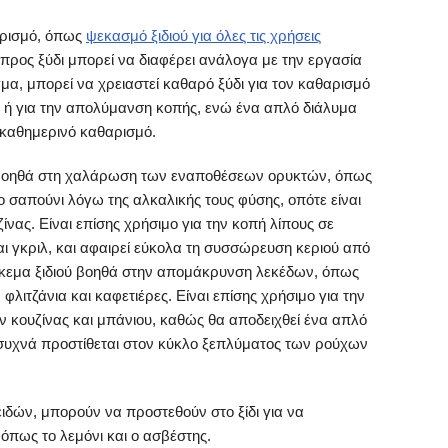
αρισμό, όπως
ψεκασμό ξιδιού για όλες τις χρήσεις
 προς ξύδι μπορεί να διαφέρει ανάλογα με την εργασία
μα, μπορεί να χρειαστεί καθαρό ξύδι για τον καθαρισμό
ή για την απολύμανση κοπής, ενώ ένα απλό διάλυμα
ό καθημερινό καθαρισμό.
ύ βοηθά στη χαλάρωση των εναποθέσεων ορυκτών, όπως
το σαπούνι λόγω της αλκαλικής τους φύσης, οπότε είναι
ίνας. Είναι επίσης χρήσιμο για την κοπή λίπους σε
αι γκριλ, και αφαιρεί εύκολα τη συσσώρευση κεριού από
σκεμα ξιδιού βοηθά στην απομάκρυνση λεκέδων, όπως
 φλιτζάνια και καφετιέρες. Είναι επίσης χρήσιμο για την
 κουζίνας και μπάνιου, καθώς θα αποδειχθεί ένα απλό
 συχνά προστίθεται στον κύκλο ξεπλύματος των ρούχων
ιδών, μπορούν να προστεθούν στο ξίδι για να
 όπως το λεμόνι και ο ασβέστης.