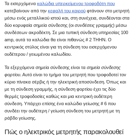
Τα εισερχόμενα
καλώδια υπερκείμενου τροφοδότη που
κατεβαίνουν από την
κεφαλή του καιρού
φτάνουν στο μετρητή
μέσω ενός μεταλλικού ιστού και, στη συνέχεια, συνδέονται στα
δύο κορυφαία σημεία σύνδεσης (οι
συνδέσεις γραμμής
) μέσω
συνδέσεων ακροδέκτη. Σε μια τυπική σύνδεση υπηρεσίας 100
amp, αυτά τα καλώδια θα είναι πιθανώς # 2 THHN. Ο
κεντρικός στύλος είναι για τη σύνδεση του εισερχόμενου
ουδέτερου / γειωμένου καλωδίου.
Τα εξερχόμενα σημεία σύνδεσης είναι τα
σημεία σύνδεσης
φορτίου
. Αυτό είναι το τμήμα του μετρητή που τροφοδοτεί τον
κύριο πίνακα σέρβις ή την ηλεκτρική αποσύνδεση. Όπως και
με τη σύνδεση γραμμής, η σύνδεση φορτίου έχει τις δύο
θερμές τροφοδοσίες καθώς και μια κεντρική ουδέτερη
σύνδεση. Υπάρχει επίσης ένα καλώδιο γείωσης # 6 που
συνδέει την ουδέτερη / γείωση σύνδεση του μετρητή με τη
ράβδο γείωσης.
Πώς ο ηλεκτρικός μετρητής παρακολουθεί