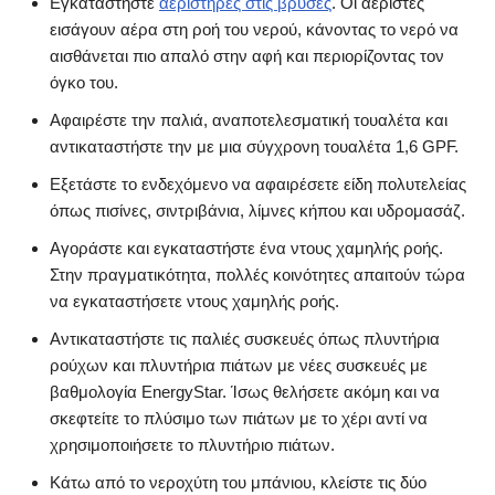
Εγκαταστήστε
αεριστήρες στις βρύσες
. Οι αεριστές
εισάγουν αέρα στη ροή του νερού, κάνοντας το νερό να
αισθάνεται πιο απαλό στην αφή και περιορίζοντας τον
όγκο του.
Αφαιρέστε την παλιά, αναποτελεσματική τουαλέτα και
αντικαταστήστε την με μια σύγχρονη τουαλέτα 1,6 GPF.
Εξετάστε το ενδεχόμενο να αφαιρέσετε είδη πολυτελείας
όπως πισίνες, σιντριβάνια, λίμνες κήπου και υδρομασάζ.
Αγοράστε και εγκαταστήστε ένα ντους χαμηλής ροής.
Στην πραγματικότητα, πολλές κοινότητες απαιτούν τώρα
να εγκαταστήσετε ντους χαμηλής ροής.
Αντικαταστήστε τις παλιές συσκευές όπως πλυντήρια
ρούχων και πλυντήρια πιάτων με νέες συσκευές με
βαθμολογία EnergyStar. Ίσως θελήσετε ακόμη και να
σκεφτείτε το πλύσιμο των πιάτων με το χέρι αντί να
χρησιμοποιήσετε το πλυντήριο πιάτων.
Κάτω από το νεροχύτη του μπάνιου, κλείστε τις δύο