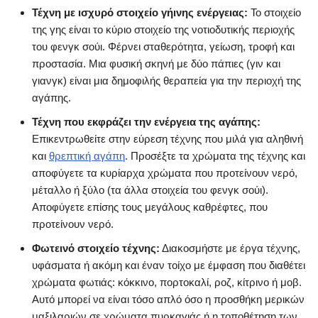
Τέχνη με ισχυρό στοιχείο γήινης ενέργειας:
Το στοιχείο
της γης είναι το κύριο στοιχείο της νοτιοδυτικής περιοχής
του φενγκ σούι. Φέρνει σταθερότητα, γείωση, τροφή και
προστασία. Μια φυσική σκηνή με δύο πάπιες (γιν και
γιανγκ) είναι μια δημοφιλής θεραπεία για την περιοχή της
αγάπης.
Τέχνη που εκφράζει την ενέργεια της αγάπης:
Επικεντρωθείτε στην εύρεση τέχνης που μιλά για αληθινή
και
θρεπτική αγάπη
. Προσέξτε τα χρώματα της τέχνης και
αποφύγετε τα κυρίαρχα χρώματα που προτείνουν νερό,
μέταλλο ή ξύλο (τα άλλα στοιχεία του φενγκ σούι).
Αποφύγετε επίσης τους μεγάλους καθρέφτες, που
προτείνουν νερό.
Φωτεινό στοιχείο τέχνης:
Διακοσμήστε με έργα τέχνης,
υφάσματα ή ακόμη και έναν τοίχο με έμφαση που διαθέτει
χρώματα φωτιάς: κόκκινο, πορτοκαλί, ροζ, κίτρινο ή μοβ.
Αυτό μπορεί να είναι τόσο απλό όσο η προσθήκη μερικών
μαξιλαριών σε χρώματα πυρκαγιάς ή η τοποθέτηση των