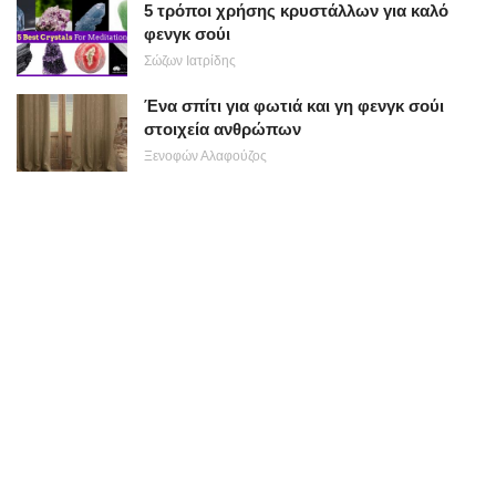
5 τρόποι χρήσης κρυστάλλων για καλό
φενγκ σούι
Σώζων Ιατρίδης
Ένα σπίτι για φωτιά και γη φενγκ σούι
στοιχεία ανθρώπων
Ξενοφών Αλαφούζος