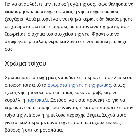
Για να αναφλέξετε την περιοχή αγάπης σας, ίσως θελήσετε να
διακοσμήσετε με στοιχεία φωτιάς ή γης στοιχεία σε δύο
ζευγάρια. Αυτά μπορεί να είναι ψηλά κεριά, είδη διακόσμησης
σε χρώματα φωτιάς, ή μορφές με τετράγωνα σχήματα, που
θεωρείται το σχήμα του στοιχείου της γης. Φροντίστε να
αποφύγετε μέταλλο, νερό και ξύλο στη νοτιοδυτική περιοχή
σας.
Χρώμα τοίχου
Χρωματίστε τα τείχη μιας νοτιοδυτικής περιοχής που λείπει σε
οποιοδήποτε από τα
χρώματα της γης ή της φωτιάς
, όπως
ήχους γης ή τόνους φωτιάς όπως κόκκινο, μοβ, κίτρινο,
κοράλλι ή
πορτοκαλί
. Ωστόσο, να είστε προσεκτικοί για να
δημιουργήσετε επίσης ένα άνοιγμα, ή κάποια προοπτική, στον
τοίχο της λείπουν ή ημιτελούς περιοχής Bagua. Συχνά αυτό
γίνεται καλύτερα με έργα τέχνης που περιέχουν εικόνες
βάθους ή οπτικά μονοπάτια.