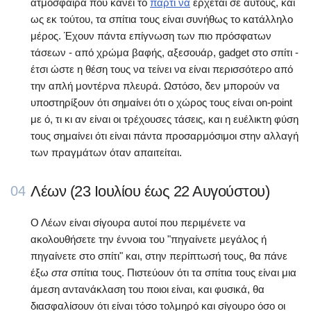
ατμόσφαιρα που κάνει το
πάρτι να
έρχεται σε αυτούς, και
ως εκ τούτου, τα σπίτια τους είναι συνήθως το κατάλληλο
μέρος. Έχουν πάντα επίγνωση των πιο πρόσφατων
τάσεων - από χρώμα βαφής, αξεσουάρ, gadget στο σπίτι -
έτσι ώστε η θέση τους να τείνει να είναι περισσότερο από
την απλή μοντέρνα πλευρά. Ωστόσο, δεν μπορούν να
υποστηρίξουν ότι σημαίνει ότι ο χώρος τους είναι on-point
με ό, τι κι αν είναι οι τρέχουσες τάσεις, και η ευέλικτη φύση
τους σημαίνει ότι είναι πάντα προσαρμόσιμοι στην αλλαγή
των πραγμάτων όταν απαιτείται.
Λέων (23 Ιουλίου έως 22 Αυγούστου)
04
Ο Λέων είναι σίγουρα αυτοί που περιμένετε να
ακολουθήσετε την έννοια του "πηγαίνετε μεγάλος ή
πηγαίνετε στο σπίτι" και, στην περίπτωσή τους, θα πάνε
έξω
στα
σπίτια τους. Πιστεύουν ότι τα σπίτια τους είναι μια
άμεση αντανάκλαση του ποιοι είναι, και φυσικά, θα
διασφαλίσουν ότι είναι τόσο τολμηρό και σίγουρο όσο οι