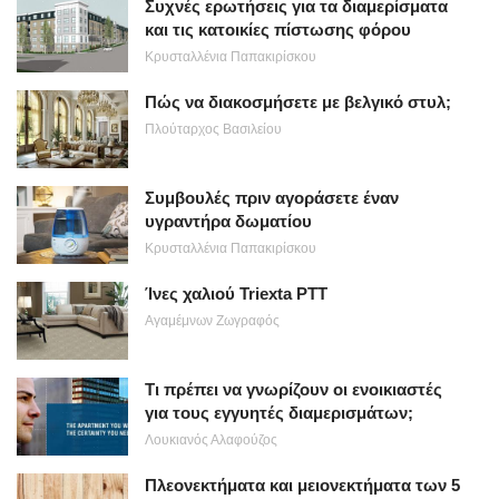
Συχνές ερωτήσεις για τα διαμερίσματα
και τις κατοικίες πίστωσης φόρου
Κρυσταλλένια Παπακιρίσκου
Πώς να διακοσμήσετε με βελγικό στυλ;
Πλούταρχος Βασιλείου
Συμβουλές πριν αγοράσετε έναν
υγραντήρα δωματίου
Κρυσταλλένια Παπακιρίσκου
Ίνες χαλιού Triexta PTT
Αγαμέμνων Ζωγραφός
Τι πρέπει να γνωρίζουν οι ενοικιαστές
για τους εγγυητές διαμερισμάτων;
Λουκιανός Αλαφούζος
Πλεονεκτήματα και μειονεκτήματα των 5