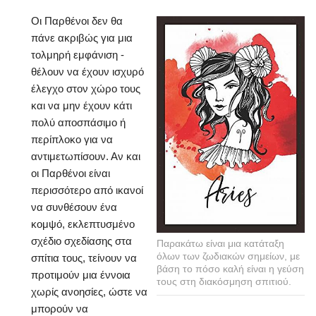
Οι Παρθένοι δεν θα
πάνε ακριβώς για μια
τολμηρή εμφάνιση -
θέλουν να έχουν ισχυρό
έλεγχο στον χώρο τους
και να μην έχουν κάτι
πολύ αποσπάσιμο ή
περίπλοκο για να
αντιμετωπίσουν. Αν και
οι Παρθένοι είναι
περισσότερο από ικανοί
να συνθέσουν ένα
κομψό, εκλεπτυσμένο
σχέδιο σχεδίασης στα
Παρακάτω είναι μια κατάταξη
όλων των ζωδιακών σημείων, με
σπίτια τους, τείνουν να
βάση το πόσο καλή είναι η γεύση
προτιμούν μια έννοια
τους στη διακόσμηση σπιτιού.
χωρίς ανοησίες, ώστε να
μπορούν να