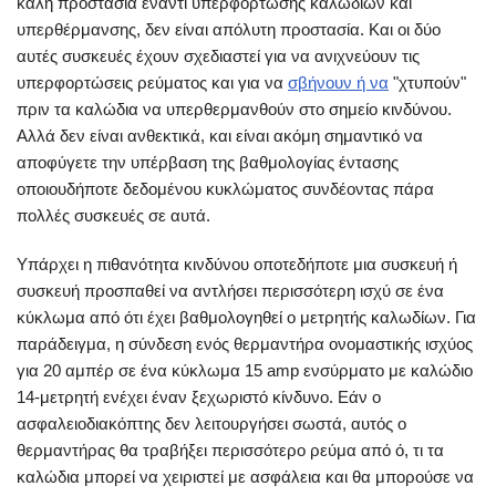
καλή προστασία έναντι υπερφόρτωσης καλωδίων και
υπερθέρμανσης, δεν είναι απόλυτη προστασία. Και οι δύο
αυτές συσκευές έχουν σχεδιαστεί για να ανιχνεύουν τις
υπερφορτώσεις ρεύματος και για να
σβήνουν ή να
"χτυπούν"
πριν τα καλώδια να υπερθερμανθούν στο σημείο κινδύνου.
Αλλά δεν είναι ανθεκτικά, και είναι ακόμη σημαντικό να
αποφύγετε την υπέρβαση της βαθμολογίας έντασης
οποιουδήποτε δεδομένου κυκλώματος συνδέοντας πάρα
πολλές συσκευές σε αυτά.
Υπάρχει η πιθανότητα κινδύνου οποτεδήποτε μια συσκευή ή
συσκευή προσπαθεί να αντλήσει περισσότερη ισχύ σε ένα
κύκλωμα από ότι έχει βαθμολογηθεί ο μετρητής καλωδίων. Για
παράδειγμα, η σύνδεση ενός θερμαντήρα ονομαστικής ισχύος
για 20 αμπέρ σε ένα κύκλωμα 15 amp ενσύρματο με καλώδιο
14-μετρητή ενέχει έναν ξεχωριστό κίνδυνο. Εάν ο
ασφαλειοδιακόπτης δεν λειτουργήσει σωστά, αυτός ο
θερμαντήρας θα τραβήξει περισσότερο ρεύμα από ό, τι τα
καλώδια μπορεί να χειριστεί με ασφάλεια και θα μπορούσε να