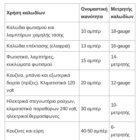
Ονομαστική
Μετρητής
Χρήση καλωδίων
ικανότητα
καλωδίων
Καλώδια φωτισμού και
10 αμπέρ
18-gauge
λαμπτήρων χαμηλής τάσης
Καλώδια επέκτασης (ελαφριά)
13 αμπέρ
16-gauge
Φωτιστικά, λαμπτήρες,
14-
15 αμπέρ
κυκλώματα φωτισμού
μετρητής
Κουζίνα, μπάνιο και εξωτερικά
δοχεία (πρίζες). Κλιματιστικά 120
20 αμπέρ
12-gauge
volt
Ηλεκτρικά στεγνωτήρια ρούχων,
10-
κλιματιστικά παραθύρων 240 volt,
30 αμπέρ
μετρητής
ηλεκτρικοί θερμοσίφωνες
6-
Κουζίνες και εύρη
40-50 αμπέρ
μετρητής