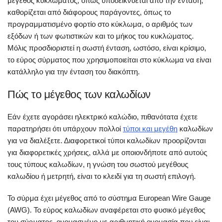
μέγεθος κυκλώματος, όπως υποδεικνύεται από την ένταση,
καθορίζεται από διάφορους παράγοντες, όπως το
προγραμματισμένο φορτίο στο κύκλωμα, ο αριθμός των
εξόδων ή των φωτιστικών και το μήκος του κυκλώματος.
Μόλις προσδιοριστεί η σωστή ένταση, ωστόσο, είναι κρίσιμο,
το εύρος σύρματος που χρησιμοποιείται στο κύκλωμα να είναι
κατάλληλο για την ένταση του διακόπτη.
Πώς το μέγεθος των καλωδίων
Εάν έχετε αγοράσει ηλεκτρικό καλώδιο, πιθανότατα έχετε
παρατηρήσει ότι υπάρχουν πολλοί
τύποι και μεγέθη
καλωδίων
για να διαλέξετε. Διαφορετικοί τύποι καλωδίων προορίζονται
για διαφορετικές χρήσεις, αλλά με οποιονδήποτε από αυτούς
τους τύπους καλωδίων, η γνώση του σωστού μεγέθους
καλωδίου ή μετρητή, είναι το κλειδί για τη σωστή επιλογή.
Το σύρμα έχει μέγεθος από το σύστημα European Wire Gauge
(AWG). Το εύρος καλωδίων αναφέρεται στο φυσικό μέγεθος
του σύρματος, ονομασμένο με αριθμητική ονομασία που είναι