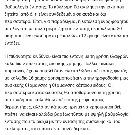
βαθμολογία έντασης. Το κύκλωμα θα αντλήσει την ισχύ που
ζητείται από ό, τι είναι συνδεδεμένο σε αυτά και όχι
περισσότερο. Έτσι, για παράδειγμα, η εκτέλεση ενός φορητού
υπολογιστή με πολύ μικρή ζήτηση έντασης σε κύκλωμα 20
amp που είναι ενσύρματο με καλώδιο 12-gauge είναι απόλυτα
εντάξει.
Η πιθανότητα κινδύνου είναι πιο έντονη με τη χρήση ελαφρών
καλωδίων επέκτασης οικιακής χρήσης. Πολλές οικιακές
πυρκαγιές έχουν συμβεί όταν ένα καλώδιο επέκτασης φωτός
με καλώδιο 16 gauge χρησιμοποιείται για την τροφοδοσία μιας
συσκευής θέρμανσης ή θέρμανσης κάποιου είδους. Οι
περισσότεροι κατασκευαστές θα αποθαρρύνουν τη χρήση
οποιωνδήποτε καλωδίων επέκτασης με φορητούς
θερμαντήρες, αλλά αν κάποιος πρέπει να χρησιμοποιηθεί,
πρέπει να είναι καλώδιο βαρέως τύπου με υψηλή βαθμολογία
έντασης που ταιριάζει με την ένταση της συσκευής και του
κυκλώματος στο οποίο είναι συνδεδεμένο..