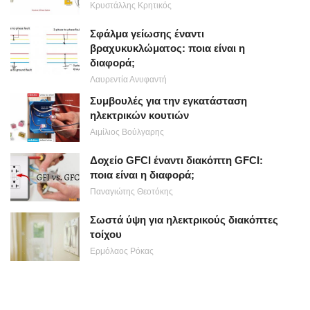
Κρυστάλλης Κρητικός
Σφάλμα γείωσης έναντι
βραχυκυκλώματος: ποια είναι η
διαφορά;
Λαυρεντία Ανυφαντή
Συμβουλές για την εγκατάσταση
ηλεκτρικών κουτιών
Αιμίλιος Βούλγαρης
Δοχείο GFCI έναντι διακόπτη GFCI:
ποια είναι η διαφορά;
Παναγιώτης Θεοτόκης
Σωστά ύψη για ηλεκτρικούς διακόπτες
τοίχου
Ερμόλαος Ρόκας