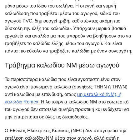
μόνο μέσω του ίδιου του σωλήνα. Η στεγνή και γυμνή
καλωδίωση που τραβιέται μέσω του αγωγού, ειδικά του
αγωγού PVC, δημιουργεί τριβή, καθιστώντας ακόμη πιο
δύσκολη την έλξη του καλωδίου. Υπάρχουν μερικά βασικά
εργαλεία και αναλώσιμα που μπορούν να βοηθήσουν στο να
τραβήξετε το καλώδιο έλξης μέσω του αγωγού. Και είναι
πάντα πιο εύκολο να τραβήξετε καλώδια με έναν συνεργάτη.
Τράβηγμα καλωδίου NM μέσω αγωγού
Τα περισσότερα καλώδια που είναι εγκατεστημένα στον
αγωγό είναι μονωμένο καλώδιο (συνήθως THHN ή THWN)
αντί καλωδίου με επένδυση, όπως
μη μεταλλικό (NM), ή
καλώδιο Romex
. Η λειτουργία καλωδίου NM στο εσωτερικό
του αγωγού δεν αποτελεί συνήθη πρακτική και ενδέχεται να
μην επιτρέπεται σε όλες τις δικαιοδοσίες.
Ο Εθνικός Ηλεκτρικός Κώδικας (NEC) δεν απαγορεύει την
εκτέλεση καλωδίου NM μέσα στον αγωγό, αλλά αυτή η