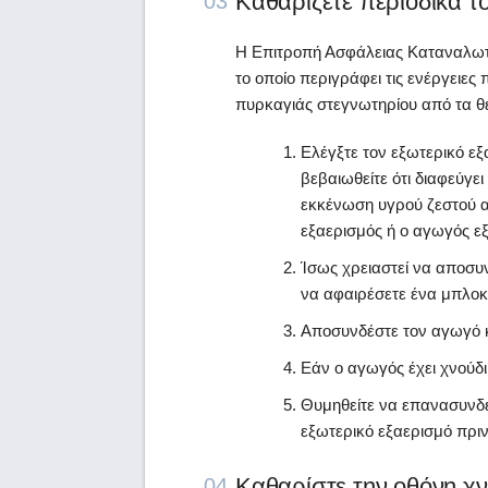
Καθαρίζετε περιοδικά τ
03
Η Επιτροπή Ασφάλειας Καταναλωτ
το οποίο περιγράφει τις ενέργειες
πυρκαγιάς στεγνωτηρίου από τα 
Ελέγξτε τον εξωτερικό εξ
βεβαιωθείτε ότι διαφεύγε
εκκένωση υγρού ζεστού α
εξαερισμός ή ο αγωγός ε
Ίσως χρειαστεί να αποσυ
να αφαιρέσετε ένα μπλοκ
Αποσυνδέστε τον αγωγό κ
Εάν ο αγωγός έχει χνούδι
Θυμηθείτε να επανασυνδέ
εξωτερικό εξαερισμό πριν
Καθαρίστε την οθόνη χ
04