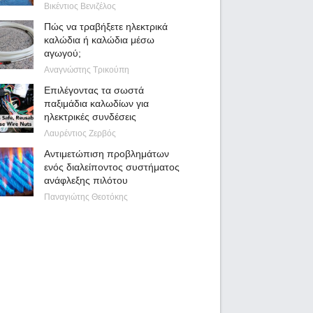
Βικέντιος Βενιζέλος
Πώς να τραβήξετε ηλεκτρικά
καλώδια ή καλώδια μέσω
αγωγού;
Αναγνώστης Τρικούπη
Επιλέγοντας τα σωστά
παξιμάδια καλωδίων για
ηλεκτρικές συνδέσεις
Λαυρέντιος Ζερβός
Αντιμετώπιση προβλημάτων
ενός διαλείποντος συστήματος
ανάφλεξης πιλότου
Παναγιώτης Θεοτόκης