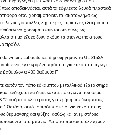
ο κιτ αεραγωγού με πλαστικό στεγνωτήριο που
Όπως αποδεικνύεται, αυτά τα εύφλεκτα λευκά πλαστικά
νατηφόρα όταν χρησιμοποιούνται ακατάλληλα ως
ι ο λόγος για πολλές ξηρότερες πυρκαγιές εξαερισμού.
υθούσαν να χρησιμοποιούνται συνήθως ως
ολλά σπίτια εξαερίζουν ακόμα τα στεγνωτήρια τους
νο προϊόν.
nderwriters Laboratories δημιούργησαν το UL 2158A
το οποίο είναι εγκεκριμένο πρότυπο για εύκαμπτο αγωγό
ε βαθμολογία 430 βαθμούς F.
τε αυτόν τον τύπο εύκαμπτου μεταλλικού εξαεριστήρα.
κού, ενδέχεται να δείτε εύκαμπτο αγωγό που φέρει
1B "Συστήματα κλεισίματος για χρήση με εύκαμπτους
." Ωστόσο, αυτό το πρότυπο είναι για εύκαμπτους
ύς θέρμανσης και ψύξης, καθώς και ανεμιστήρες
οποιούνται στα μπάνια. Αυτά τα προϊόντα δεν έχουν
.