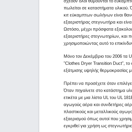
σχεδόν όλοι θυμούνται το εύκαμπτ
πωλείται σε καταστήματα υλικού. 
κιτ εύκαμπτων σωλήνων είναι θα
εξαεριστήρας στεγνωτήρα και είνα
Ωστόσο, μέχρι πρόσφατα εξακολο
εξαεριστήρες στεγνωτηρίων, και π
χρησιμοποιώντας αυτό το επικίνδυ
Μόνο τον Δεκέμβριο του 2006 τα U
"Clothes Dryer Transition Duct", 
εξάτμισης υψηλής θερμοκρασίας μ
Πρέπει να προσέχετε όταν επιλέγε
Όταν πηγαίνετε στο κατάστημα υλι
ετικέτα με μια λίστα UL του UL 18
αγωγούς αέρα και συνδετήρες αέρα
πλαστικούς και μεταλλικούς αγωγο
εξαερισμού όπως αυτοί που χρησιμ
εγκριθεί για χρήση ως στεγνωτήρια