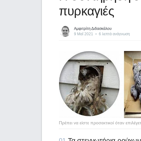
πυρκαγιές
Αμφιτρίτη Διδασκάλου
9 Μαΐ 2021
•
6 λεπτά ανάγνωση
Πρέπει να είστε προσεκτικοί όταν επιλέγ
Τα στεγνωτήρια ρούχων
01