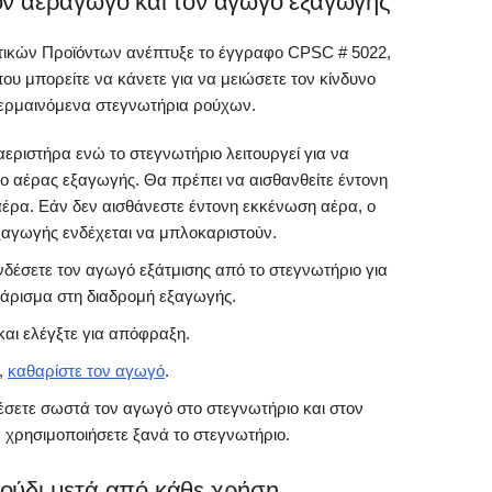
ον αεραγωγό και τον αγωγό εξαγωγής
ικών Προϊόντων ανέπτυξε το έγγραφο CPSC # 5022,
 που μπορείτε να κάνετε για να μειώσετε τον κίνδυνο
θερμαινόμενα στεγνωτήρια ρούχων.
αεριστήρα ενώ το στεγνωτήριο λειτουργεί για να
ι ο αέρας εξαγωγής. Θα πρέπει να αισθανθείτε έντονη
έρα. Εάν δεν αισθάνεστε έντονη εκκένωση αέρα, ο
ξαγωγής ενδέχεται να μπλοκαριστούν.
νδέσετε τον αγωγό εξάτμισης από το στεγνωτήριο για
άρισμα στη διαδρομή εξαγωγής.
αι ελέγξτε για απόφραξη.
,
καθαρίστε τον αγωγό
.
σετε σωστά τον αγωγό στο στεγνωτήριο και στον
 χρησιμοποιήσετε ξανά το στεγνωτήριο.
νούδι μετά από κάθε χρήση