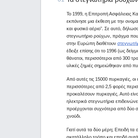
Το 1999, η Επιτροπή Ασφάλειας 
εκπόνησε μια έκθεση με την ονομα
και φυσικό αέριο". Σε αυτό, δήλωσ
στεγνωτήριο ρούχων, πράγμα που 
στην Ευρώπη διαθέτουν
στεγνωτήρ
έδειξε επίσης ότι το 1996 (ως δεί
θάνατοι, περισσότεροι από 300 τρ
υλικές ζημιές σημειώθηκαν από π
Από αυτές τις 15000 πυρκαγιές, οι
περισσότερες από 2,5 φορές περισ
προκαλέσουν πυρκαγιές. Αυτό είνα
ηλεκτρικά στεγνωτήρια επιδεινών
προέρχονται συχνότερα από δύο ση
χνούδι.
Γιατί αυτά τα δύο μέρη; Επειδή τα
ακατάλληλο τρόπο και επειδή αυτά