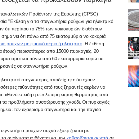
Καταναλωτικών Προϊόντων της Ευρώπης (CPSC)
σία "Έκθεση για τα στεγνωτήρια ρούχων για ηλεκτρικό
αν ότι περίπου το 75% των νοικοκυριών διαθέτουν
σημαίνει ότι πάνω από 75 εκατομμύρια νοικοκυριά
ιο ρούχων με φυσικό αέριο ή ηλεκτρικό
. Η έκθεση
γμα έτους) περισσότερες από 15000 πυρκαγιές, 20
αυματισμοί και πάνω από 60 εκατομμύρια ευρώ σε
υρκαγιές σε στεγνωτήρια ρούχων.
 ηλεκτρικοί στεγνωτήρες αποδείχτηκε ότι έχουν
σότερες πιθανότητες από τους ξηραντές αερίων να
ι πιθανό επειδή η υψηλότερη εκροή θερμότητας από
ει τα προβλήματα συσσώρευσης χνούδι. Οι πυρκαγιές
μεία: τον εξαερισμό στεγνωτήρα και την παγίδα
 στεγνωτήρια ρούχων συχνά εξαερίζονται με
 τα ανοίγματα ενδέχεται να μην
καθαρίζονται σωστά
σε