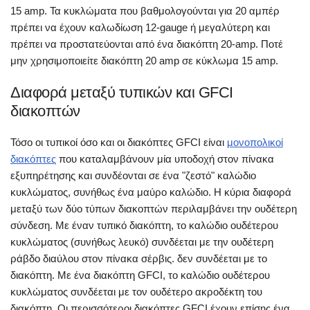
15 amp. Τα κυκλώματα που βαθμολογούνται για 20 αμπέρ
πρέπει να έχουν καλωδίωση 12-gauge ή μεγαλύτερη και
πρέπει να προστατεύονται από ένα διακόπτη 20-amp. Ποτέ
μην χρησιμοποιείτε διακόπτη 20 amp σε κύκλωμα 15 amp.
Διαφορά μεταξύ τυπικών και GFCI
διακοπτών
Τόσο οι τυπικοί όσο και οι διακόπτες GFCI είναι
μονοπολικοί
διακόπτες
που καταλαμβάνουν μία υποδοχή στον πίνακα
εξυπηρέτησης και συνδέονται σε ένα "ζεστό" καλώδιο
κυκλώματος, συνήθως ένα μαύρο καλώδιο. Η κύρια διαφορά
μεταξύ των δύο τύπων διακοπτών περιλαμβάνει την ουδέτερη
σύνδεση. Με έναν τυπικό διακόπτη, το καλώδιο ουδέτερου
κυκλώματος (συνήθως λευκό) συνδέεται με την ουδέτερη
ράβδο διαύλου στον πίνακα σέρβις. δεν συνδέεται με το
διακόπτη. Με ένα διακόπτη GFCI, το καλώδιο ουδέτερου
κυκλώματος συνδέεται με τον ουδέτερο ακροδέκτη του
διακόπτη. Οι περισσότεροι διακόπτες GFCI έχουν επίσης ένα