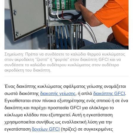
Σημείωση: Πρέπει να συνδέσετε το καλώδιο θερμού κυκλώματος
στον ακροδέκτη "ζεστό" ή "φορτίο" στον διακόπτη GFCI και να
συνδέσετε το καλώδιο ουδέτερου κυκλώματος στον ουδέτερο
ακροδέκτη του διακόπτη.
Ένας διακόπτης κυκλώματος σφάλματος γείωσης ονομάζεται
σωστά διακόπτης
διακοπής γείωσης
, ή απλά
διακόπτης GFCI
.
Εγκαθίσταται στον πίνακα εξυπηρέτησης ενός σπιτιού ή σε ένα
διακόπτη και παρέχει προστασία GFCI για ολόκληρο το
κύκλωμα κλάδου που εξυπηρετεί. Αυτή η εγκατάσταση
χρησιμοποιείται συνήθως ως εναλλακτική λύση για την
εγκατάσταση
δοχείων GFCI
(πρίζες) σε συγκεκριμένες