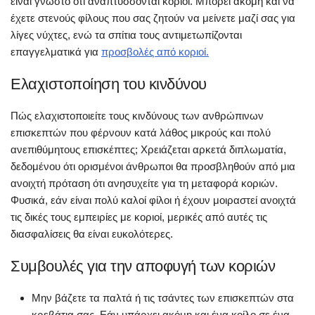
είναι γνωστό ότι αναπτύσσονται κοριοί. Μπορεί ακόμη και να
έχετε στενούς φίλους που σας ζητούν να μείνετε μαζί σας για
λίγες νύχτες, ενώ τα σπίτια τους αντιμετωπίζονται
επαγγελματικά για
προσβολές από κοριοί.
Ελαχιστοποίηση του κινδύνου
Πώς ελαχιστοποιείτε τους κινδύνους των ανθρώπινων
επισκεπτών που φέρνουν κατά λάθος μικρούς και πολύ
ανεπιθύμητους επισκέπτες; Χρειάζεται αρκετά διπλωματία,
δεδομένου ότι ορισμένοι άνθρωποι θα προσβληθούν από μια
ανοιχτή πρόταση ότι ανησυχείτε για τη μεταφορά κοριών.
Φυσικά, εάν είναι πολύ καλοί φίλοι ή έχουν μοιραστεί ανοιχτά
τις δικές τους εμπειρίες με κοριοί, μερικές από
αυτές τις
διασφαλίσεις
θα είναι ευκολότερες.
Συμβουλές για την αποφυγή των κοριών
Μην βάζετε τα παλτά ή τις τσάντες των επισκεπτών στα
κρεβάτια σας. Εάν υπάρχει ακόμη και ένα κοίλο σε ένα