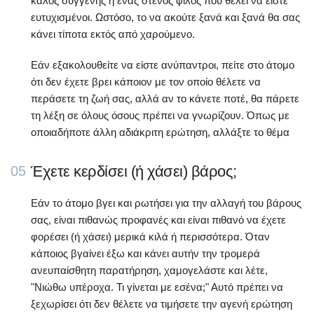
καλός συγγενής ή ένας στενός φίλος που θέλει να είστε
ευτυχισμένοι. Ωστόσο, το να ακούτε ξανά και ξανά θα σας
κάνει τίποτα εκτός από χαρούμενο.
Εάν εξακολουθείτε να είστε ανύπαντροι, πείτε στο άτομο
ότι δεν έχετε βρει κάποιον με τον οποίο θέλετε να
περάσετε τη ζωή σας, αλλά αν το κάνετε ποτέ, θα πάρετε
τη λέξη σε όλους όσους πρέπει να γνωρίζουν. Όπως με
οποιαδήποτε άλλη αδιάκριτη ερώτηση, αλλάξτε το θέμα
Έχετε κερδίσει (ή χάσει) βάρος;
05
Εάν το άτομο βγει και ρωτήσει για την αλλαγή του βάρους
σας, είναι πιθανώς προφανές και είναι πιθανό να έχετε
φορέσει (ή χάσει) μερικά κιλά ή περισσότερα. Όταν
κάποιος βγαίνει έξω και κάνει αυτήν την τρομερά
ανευπαίσθητη παρατήρηση, χαμογελάστε και λέτε,
"Νιώθω υπέροχα. Τι γίνεται με εσένα;" Αυτό πρέπει να
ξεχωρίσει ότι δεν θέλετε να τιμήσετε την αγενή ερώτηση