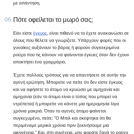
με απάντηση.
Πότε οφείλεται το μωρό σας;
06
Εάν είστε
έγκυος
, είναι πιθανό να το έχετε ανακοινώσει σε
όλους που θέλετε να γνωρίζετε. Υπάρχουν φορές που οι
γυναίκες αυξάνουν το βάρος ή φορούν συγκεκριμένα
ρούχα που τις κάνουν να φαίνονται έγκυες όταν δεν έχουν
αποκτήσει ένα γραμμάριο.
Έχετε πολλούς τρόπους για να απαντήσετε σε αυτήν την
αγενή ερώτηση. Μπορείτε να πείτε ότι δεν είστε έγκυος
και να αφήσετε το άτομο να κρυώσει με αμηχανία και
αμηχανία (εάν το άτομο είναι ο τύπος που μπορεί να
ντρέπεται) ή μπορείτε να κάνετε μια ημερομηνία λίγα
χρόνια μακριά. Όταν το αγενές άτομο φαίνεται
συγκεχυμένο, πείτε: "Ο Μπιλ και σκέφτηκα ότι θα
περιμέναμε μερικά χρόνια πριν ξεκινήσουμε μια
οικογένεια." Και, στη συνέχεια, μην φοράτε ξανά το ρούχο