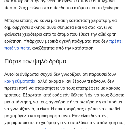
ανταπόκριση στην αγένεια με αγένεια σπάνια επιτυγχάνει
τίποτα. Σας μειώνει στο επίπεδο του ατόμου που το ξεκίνησε.
Μπορεί επίσης να κάνει μια κακή κατάσταση χειρότερη, να
δημιουργήσει σκληρά συναισθήματα και να σας κάνει να
φαίνεστε χειρότεροι από το άτομο που έθεσε την αδιάκριτη
ερώτηση. Υπάρχουν μερικά αγενή πράγματα που δεν
πρέπει
ποτέ να πείτε
, ανεξάρτητα από την κατάσταση.
Πάρτε τον ψηλό δρόμο
Αυτοί οι άνθρωποι συχνά δεν γνωρίζουν ότι παρουσιάζουν
κακή εθιμοτυπία
, αλλά ακόμα κι αν ξέρουν τι κάνουν, δεν
πρέπει ποτέ να σταματήσετε να τους επιστρέφετε με κακούς
τρόπους. Εξαρτάται από εσάς εάν θέλετε ή όχι να τους δώσετε
μια απάντηση, να τους αγνοήσετε ή να ρωτήσετε γιατί πρέπει
να γνωρίζουν ό, τι είναι. Η επιστροφή σας πρέπει να ειπωθεί
με χαμόγελο και ομοιόμορφο τόνο. Εάν είναι δυνατόν,
χρησιμοποιήστε το χιούμορ για να απαλύνει την απάντησή σας