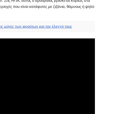
ν. Στις ΗΠΑ, αυτός ο αρουραίος βρίσκεται κυρίως στα
εριοχές που είναι κατάφυτες με ζιζάνια, θάμνους ή ψηλό
ις μύγες των φρούτων και τον έλεγχό τους