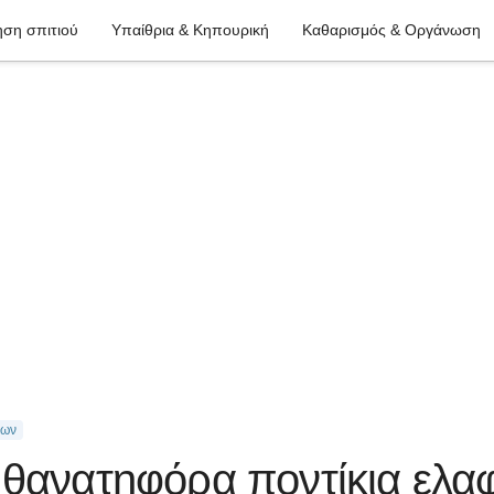
ση σπιτιού
Υπαίθρια & Κηπουρική
Καθαρισμός & Οργάνωση
των
 θανατηφόρα ποντίκια ελα