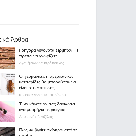
τικά Άρθρα
Γρήγορα γεγονότα τερμιτών: Τι
πρέπει να γνωρίζετε
Αγαμέμνων Λαμπρόπουλος
Οι γερμανικές ή αμερικανικές
κατσαρίδες θα μπορούσαν να
είναι στο σπίτι σας
Κρυσταλλένια Παπακιρίσκου
Τι να κάνετε αν σας δαγκώσει
ένα μυρμήγκι πυρκαγιάς;
Λουκιανός Βενιζέλος
Πώς να βγείτε σκίουροι από τη
σοφίτα;