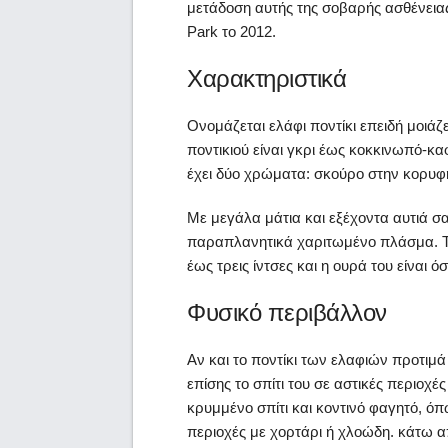
μετάδοση αυτής της σοβαρής ασθένειας
Park το 2012.
Χαρακτηριστικά
Ονομάζεται ελάφι ποντίκι επειδή μοιά
ποντικιού είναι γκρι έως κοκκινωπό-καφέ
έχει δύο χρώματα: σκούρο στην κορυφή
Με μεγάλα μάτια και εξέχοντα αυτιά σα
παραπλανητικά χαριτωμένο πλάσμα. Το
έως τρεις ίντσες και η ουρά του είναι ό
Φυσικό περιβάλλον
Αν και το ποντίκι των ελαφιών προτιμά 
επίσης το σπίτι του σε αστικές περιοχέ
κρυμμένο σπίτι και κοντινό φαγητό, όπ
περιοχές με χορτάρι ή χλοώδη. κάτω