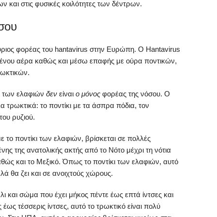
 και στις φυσικές κοιλότητες των δέντρων.
σου
ύριος φορέας του hantavirus στην Ευρώπη. Ο Hantavirus
μένου αέρα καθώς και μέσω επαφής με ούρα ποντικών,
ρωκτικών.
κι των ελαφιών
δεν
είναι
ο μόνος
φορέας της νόσου. Ο
α τρωκτικά: το ποντίκι με τα άσπρα πόδια, τον
του ρυζιού.
ε το ποντίκι των ελαφιών, βρίσκεται σε πολλές
ς της ανατολικής ακτής από το Νότο μέχρι τη νότια
αθώς και το Μεξικό. Όπως το ποντίκι των ελαφιών, αυτό
λά θα ζει και σε ανοιχτούς χώρους.
ι και σώμα που έχει μήκος πέντε έως επτά ίντσες και
 έως τέσσερις ίντσες, αυτό το τρωκτικό είναι πολύ