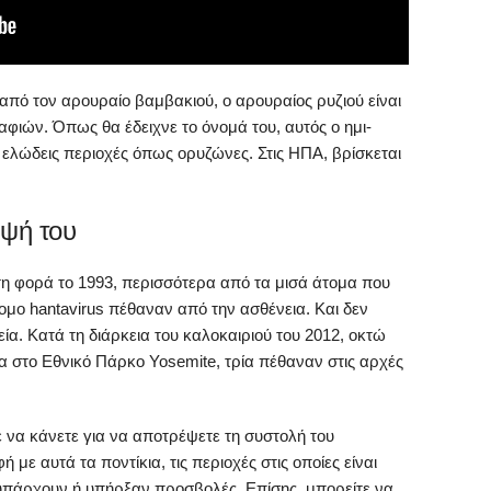
από τον αρουραίο βαμβακιού, ο αρουραίος ρυζιού είναι
αφιών. Όπως θα έδειχνε το όνομά του, αυτός ο ημι-
 ελώδεις περιοχές όπως ορυζώνες. Στις ΗΠΑ, βρίσκεται
ηψή του
η φορά το 1993, περισσότερα από τα μισά άτομα που
ομο hantavirus πέθαναν από την ασθένεια. Και δεν
. Κατά τη διάρκεια του καλοκαιριού του 2012, οκτώ
 στο Εθνικό Πάρκο Yosemite, τρία πέθαναν στις αρχές
 να κάνετε για να αποτρέψετε τη συστολή του
 με αυτά τα ποντίκια, τις περιοχές στις οποίες είναι
υ υπάρχουν ή υπήρξαν προσβολές. Επίσης, μπορείτε να