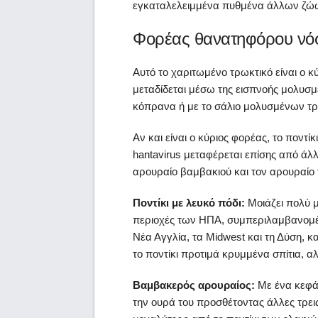
εγκαταλελειμμένα πυθμένα άλλων ζώων
Φορέας θανατηφόρου νό
Αυτό το χαριτωμένο τρωκτικό είναι ο κ
μεταδίδεται μέσω της εισπνοής μολυσ
κόπρανα ή με το σάλιο μολυσμένων τ
Αν και είναι ο κύριος φορέας, το ποντί
hantavirus μεταφέρεται επίσης από άλλ
αρουραίο βαμβακιού και τον αρουραίο 
Ποντίκι με λευκό πόδι:
Μοιάζει πολύ μ
περιοχές των ΗΠΑ, συμπεριλαμβανομένη
Νέα Αγγλία, τα Midwest και τη Δύση, κ
το ποντίκι προτιμά κρυμμένα σπίτια, αλ
Βαμβακερός αρουραίος:
Με ένα κεφάλ
την ουρά του προσθέτοντας άλλες τρεις