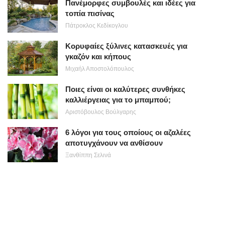
Πανέμορφες συμβουλές και ιδέες για
τοπία πισίνας
Πάτροκλος Κεδίκογλου
Κορυφαίες ξύλινες κατασκευές για
γκαζόν και κήπους
Μιχαήλ Αποστολόπουλος
Ποιες είναι οι καλύτερες συνθήκες
καλλιέργειας για το μπαμπού;
Αριστόβουλος Βούλγαρης
6 λόγοι για τους οποίους οι αζαλέες
αποτυγχάνουν να ανθίσουν
Ξανθίππη Σελινά