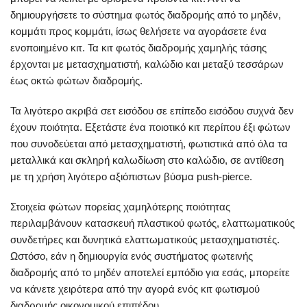
δημιουργήσετε το σύστημα φωτός διαδρομής από το μηδέν,
κομμάτι προς κομμάτι, ίσως θελήσετε να αγοράσετε ένα
ενοποιημένο κιτ. Τα κιτ φωτός διαδρομής χαμηλής τάσης
έρχονται με μετασχηματιστή, καλώδιο και μεταξύ τεσσάρων
έως οκτώ φώτων διαδρομής.
Τα λιγότερο ακριβά σετ εισόδου σε επίπεδο εισόδου συχνά δεν
έχουν ποιότητα. Εξετάστε ένα ποιοτικό κιτ περίπου έξι φώτων
που συνοδεύεται από μετασχηματιστή, φωτιστικά από όλα τα
μεταλλικά και σκληρή καλωδίωση στο καλώδιο, σε αντίθεση
με τη χρήση λιγότερο αξιόπιστων βύσμα push-pierce.
Στοιχεία φώτων πορείας χαμηλότερης ποιότητας
περιλαμβάνουν κατασκευή πλαστικού φωτός, ελαττωματικούς
συνδετήρες και δυνητικά ελαττωματικούς μετασχηματιστές.
Ωστόσο, εάν η δημιουργία ενός συστήματος φωτεινής
διαδρομής από το μηδέν αποτελεί εμπόδιο για εσάς, μπορείτε
να κάνετε χειρότερα από την αγορά ενός κιτ φωτισμού
διαδρομής οικονομικού επιπέδου.