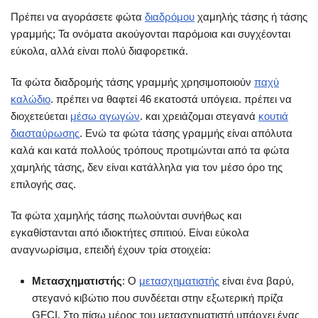
Πρέπει να αγοράσετε φώτα
διαδρόμου
χαμηλής τάσης ή τάσης
γραμμής; Τα ονόματα ακούγονται παρόμοια και συγχέονται
εύκολα, αλλά είναι πολύ διαφορετικά.
Τα φώτα διαδρομής τάσης γραμμής χρησιμοποιούν
παχύ
καλώδιο
. πρέπει να θαφτεί 46 εκατοστά υπόγεια. πρέπει να
διοχετεύεται
μέσω αγωγών
. και χρειάζομαι στεγανά
κουτιά
διασταύρωσης
. Ενώ τα φώτα τάσης γραμμής είναι απόλυτα
καλά και κατά πολλούς τρόπους προτιμώνται από τα φώτα
χαμηλής τάσης, δεν είναι κατάλληλα για τον μέσο όρο της
επιλογής σας.
Τα φώτα χαμηλής τάσης πωλούνται συνήθως και
εγκαθίστανται από ιδιοκτήτες σπιτιού. Είναι εύκολα
αναγνωρίσιμα, επειδή έχουν τρία στοιχεία:
Μετασχηματιστής
: Ο
μετασχηματιστής
είναι ένα βαρύ,
στεγανό κιβώτιο που συνδέεται στην εξωτερική πρίζα
GFCI. Στο πίσω μέρος του μετασχηματιστή υπάρχει ένας