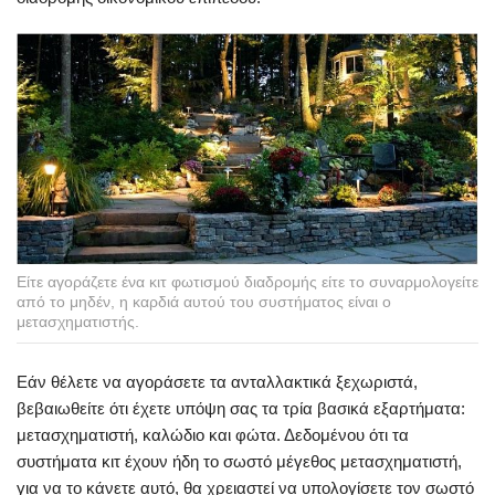
Είτε αγοράζετε ένα κιτ φωτισμού διαδρομής είτε το συναρμολογείτε
από το μηδέν, η καρδιά αυτού του συστήματος είναι ο
μετασχηματιστής.
Εάν θέλετε να αγοράσετε τα ανταλλακτικά ξεχωριστά,
βεβαιωθείτε ότι έχετε υπόψη σας τα τρία βασικά εξαρτήματα:
μετασχηματιστή, καλώδιο και φώτα. Δεδομένου ότι τα
συστήματα κιτ έχουν ήδη το σωστό μέγεθος μετασχηματιστή,
για να το κάνετε αυτό, θα χρειαστεί να υπολογίσετε τον σωστό