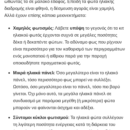
ωθώντας τα σε μαλακό έδαφος. Επειδή τα φώτα ηλιακής
διαδρομής είναι φθηνά, η δέσμευση αγοράς είναι χαμηλή.
Αλλά έχουν επίσης κάποια μειονεκτήματα:
Χαμηλός φωτισμός
: Λάβετε
υπόψη
το γεγονός ότι τα κιτ
ηλιακού φωτός έρχονται συχνά σε μεγάλες ποσότητες
δέκα ή δεκαπέντε φώτων. Το αδύναμο φως που ρίχνουν
είναι περισσότερο για τον καθορισμό των περιγραμμάτων
ενός μονοπατιού ή αίθριου παρά για την παροχή
οποιουδήποτε πραγματικού φωτός.
Μικρά ηλιακά πάνελ
: Όσο μεγαλύτερο είναι το ηλιακό
πάνελ, τόσο περισσότερο φως μπορεί να συλλέξει.
Ωστόσο, όσο μεγαλύτερο είναι το πάνελ, τόσο πιο βαρύ
γίνεται. Όχι μόνο αυτό, τα μεγάλα ηλιακά πάνελ σε
συνδυασμό με παρόμοια μεγέθη (ή μικρότερα) φώτα
μπορούν να φαίνονται άσχημα και αδέξια.
Σύντομοι κύκλοι φωτισμού
: Τα ηλιακά φώτα συλλέγουν
τη λιγότερη ποσότητα ενέργειας κατά τη διάρκεια του