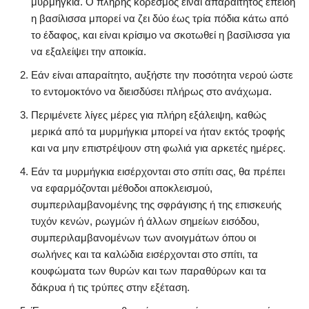
μυρμήγκια. Ο πλήρης κορεσμός είναι απαραίτητος επειδή
η βασίλισσα μπορεί να ζει δύο έως τρία πόδια κάτω από
το έδαφος, και είναι κρίσιμο να σκοτωθεί η βασίλισσα για
να εξαλείψει την αποικία.
Εάν είναι απαραίτητο, αυξήστε την ποσότητα νερού ώστε
το εντομοκτόνο να διεισδύσει πλήρως στο ανάχωμα.
Περιμένετε λίγες μέρες για πλήρη εξάλειψη, καθώς
μερικά από τα μυρμήγκια μπορεί να ήταν εκτός τροφής
και να μην επιστρέψουν στη φωλιά για αρκετές ημέρες.
Εάν τα μυρμήγκια εισέρχονται στο σπίτι σας, θα πρέπει
να εφαρμόζονται μέθοδοι αποκλεισμού,
συμπεριλαμβανομένης της σφράγισης ή της επισκευής
τυχόν κενών, ρωγμών ή άλλων σημείων εισόδου,
συμπεριλαμβανομένων των ανοιγμάτων όπου οι
σωλήνες και τα καλώδια εισέρχονται στο σπίτι, τα
κουφώματα των θυρών και των παραθύρων και τα
δάκρυα ή τις τρύπες στην εξέταση.