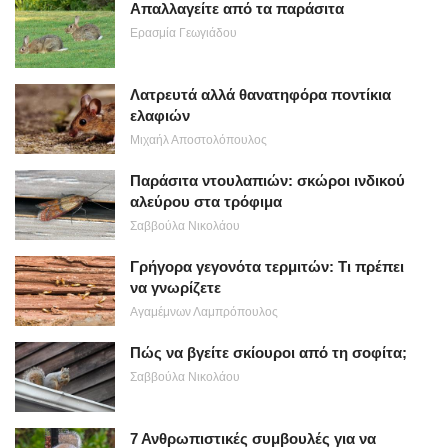
Απαλλαγείτε από τα παράσιτα
Ερασμία Γεωγιάδου
Λατρευτά αλλά θανατηφόρα ποντίκια
ελαφιών
Μιχαήλ Αποστολόπουλος
Παράσιτα ντουλαπιών: σκώροι ινδικού
αλεύρου στα τρόφιμα
Σαββούλα Νικολάου
Γρήγορα γεγονότα τερμιτών: Τι πρέπει
να γνωρίζετε
Αγαμέμνων Λαμπρόπουλος
Πώς να βγείτε σκίουροι από τη σοφίτα;
Σαββούλα Νικολάου
7 Ανθρωπιστικές συμβουλές για να