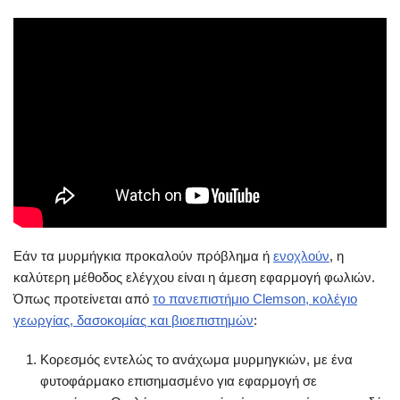
Εάν τα μυρμήγκια προκαλούν πρόβλημα ή
ενοχλούν
, η
καλύτερη μέθοδος ελέγχου είναι η άμεση εφαρμογή φωλιών.
Όπως προτείνεται από
το πανεπιστήμιο Clemson, κολέγιο
γεωργίας, δασοκομίας και βιοεπιστημών
:
Κορεσμός εντελώς το ανάχωμα μυρμηγκιών, με ένα
φυτοφάρμακο επισημασμένο για εφαρμογή σε