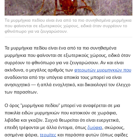
Τα μυρμήγκια πεδίου είναι ένα από τα πιο συνηθισμένα μυρμήγκια
που φαίνονται σε εξωτερικούς χώρους, ειδικά όταν συρρέουν το
φθινόπωρο για να ζευγαρώσουν.
Τα μυρμήγκια πεδίου είναι ένα από τα πιο συνηθισμένα
μυρμήγκια που φαίνονται σε εξωτερικούς χώρους, ειδικά όταν
συρρέουν το φθινόπωρο για να ζευγαρώσουν. Αν και είναι
ακίνδυνα, ο μεγάλος αριθμός των
φτερωτών μυρμηγκιών που
αναδύονται από την υπόγεια αποικία τους μπορεί να είναι
ανησυχητικό ― ή απλά ενοχλητικό, και δικαιολογεί τον έλεγχο
των παρασίτων.
Ο όρος "μυρμήγκια πεδίου" μπορεί να αναφέρεται σε μια
ποικιλία ειδών μυρμηγκιών που κατοικούν σε χωράφια,
λιβάδια και γκαζόν. Συχνά θεωρείται ότι είναι ευεργετικά,
επειδή τρέφονται με άλλα έντομα, όπως
ζωύφια
, σκώρους,
ασημένια ψάρια,
τερμίτες
και παράσιτα φυτών (όπως αφίδες