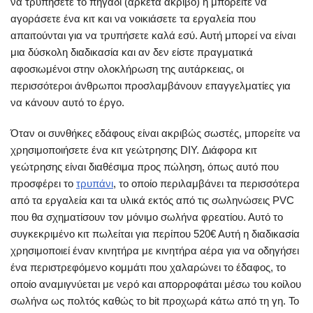
να τρυπήσετε το πηγάδι (αρκετά ακριβό) ή μπορείτε να
αγοράσετε ένα κιτ και να νοικιάσετε τα εργαλεία που
απαιτούνται για να τρυπήσετε καλά εσύ. Αυτή μπορεί να είναι
μια δύσκολη διαδικασία και αν δεν είστε πραγματικά
αφοσιωμένοι στην ολοκλήρωση της αυτάρκειας, οι
περισσότεροι άνθρωποι προσλαμβάνουν επαγγελματίες για
να κάνουν αυτό το έργο.
Όταν οι συνθήκες εδάφους είναι ακριβώς σωστές, μπορείτε να
χρησιμοποιήσετε ένα κιτ γεώτρησης DIY. Διάφορα κιτ
γεώτρησης είναι διαθέσιμα προς πώληση, όπως αυτό που
προσφέρει το
τρυπάνι
, το οποίο περιλαμβάνει τα περισσότερα
από τα εργαλεία και τα υλικά εκτός από τις σωληνώσεις PVC
που θα σχηματίσουν τον μόνιμο σωλήνα φρεατίου. Αυτό το
συγκεκριμένο κιτ πωλείται για περίπου 520€ Αυτή η διαδικασία
χρησιμοποιεί έναν κινητήρα με κινητήρα αέρα για να οδηγήσει
ένα περιστρεφόμενο κομμάτι που χαλαρώνει το έδαφος, το
οποίο αναμιγνύεται με νερό και απορροφάται μέσω του κοίλου
σωλήνα ως πολτός καθώς το bit προχωρά κάτω από τη γη. Το