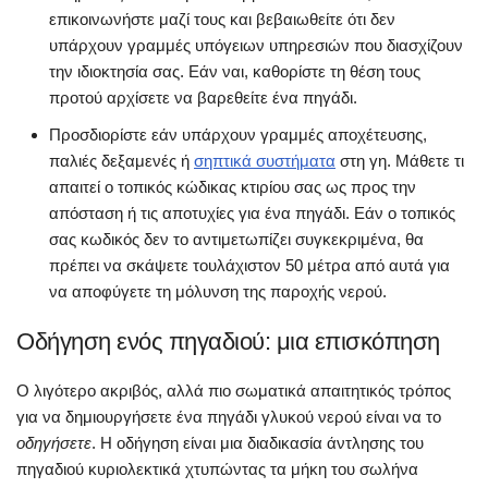
επικοινωνήστε μαζί τους και βεβαιωθείτε ότι δεν
υπάρχουν γραμμές υπόγειων υπηρεσιών που διασχίζουν
την ιδιοκτησία σας. Εάν ναι, καθορίστε τη θέση τους
προτού αρχίσετε να βαρεθείτε ένα πηγάδι.
Προσδιορίστε εάν υπάρχουν γραμμές αποχέτευσης,
παλιές δεξαμενές ή
σηπτικά συστήματα
στη γη. Μάθετε τι
απαιτεί ο τοπικός κώδικας κτιρίου σας ως προς την
απόσταση ή τις αποτυχίες για ένα πηγάδι. Εάν ο τοπικός
σας κωδικός δεν το αντιμετωπίζει συγκεκριμένα, θα
πρέπει να σκάψετε τουλάχιστον 50 μέτρα από αυτά για
να αποφύγετε τη μόλυνση της παροχής νερού.
Οδήγηση ενός πηγαδιού: μια επισκόπηση
Ο λιγότερο ακριβός, αλλά πιο σωματικά απαιτητικός τρόπος
για να δημιουργήσετε ένα πηγάδι γλυκού νερού είναι να το
οδηγήσετε
. Η οδήγηση είναι μια διαδικασία άντλησης του
πηγαδιού κυριολεκτικά χτυπώντας τα μήκη του σωλήνα