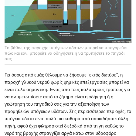
Το βάθος της παροχής υπόγειων υδάτων μπορεί να υπαγορεύει
πώς και εάν, μπορείτε να οδηγήσετε ή να τρυπήσετε το πηγάδι
σας.
Για όσους από εμάς θέλουμε να ζήσουμε "εκτός δικτύου", η
παροχή γλυκού νερού χωρίς χημικές επεξεργασίες μπορεί να
είναι πολύ σημαντική. Ένας από τους καλύτερους τρόπους για
να αντιμετωπίσετε αυτό το ζήτημα είναι η οδήγηση ή η
γεώτρηση του πηγαδιού σας για την αξιοποίηση των
προμηθειών υπόγειων υδάτων. Στις περισσότερες περιοχές, τα
υπόγεια ύδατα είναι πολύ πιο καθαρά από οποιαδήποτε άλλη
πηγή, αφού έχει φιλτραριστεί διεξοδικά από τη γη καθώς το
νερό της βροχής στραγγίζει αργά κάτω στον υδροφόρο