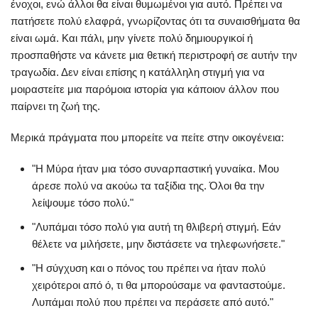
ένοχοι, ενώ άλλοι θα είναι θυμωμένοι για αυτό. Πρέπει να
πατήσετε πολύ ελαφρά, γνωρίζοντας ότι τα συναισθήματα θα
είναι ωμά. Και πάλι, μην γίνετε πολύ δημιουργικοί ή
προσπαθήστε να κάνετε μια θετική περιστροφή σε αυτήν την
τραγωδία. Δεν είναι επίσης η κατάλληλη στιγμή για να
μοιραστείτε μια παρόμοια ιστορία για κάποιον άλλον που
παίρνει τη ζωή της.
Μερικά πράγματα που μπορείτε να πείτε στην οικογένεια:
"Η Μύρα ήταν μια τόσο συναρπαστική γυναίκα. Μου
άρεσε πολύ να ακούω τα ταξίδια της. Όλοι θα την
λείψουμε τόσο πολύ."
"Λυπάμαι τόσο πολύ για αυτή τη θλιβερή στιγμή. Εάν
θέλετε να μιλήσετε, μην διστάσετε να τηλεφωνήσετε."
"Η σύγχυση και ο πόνος του πρέπει να ήταν πολύ
χειρότεροι από ό, τι θα μπορούσαμε να φανταστούμε.
Λυπάμαι πολύ που πρέπει να περάσετε από αυτό."