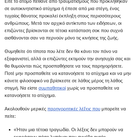
Είτε το άτομο πέθανε από τραυματισμούς που προκλήθηκαν
σε αυτοκινητιστικό ατύχημα ή έπεσε από μια στέγη, ένας
τυχαίος θάνατος προκαλεί έκπληξη στους περισσότερους
ανθρώπους. Μετά τον αρχικό αντίκτυπο των ειδήσεων, οι
επιζώντες βρίσκονται σε τέτοια κατάσταση σοκ που συχνά
αισθάνονται σαν να περνούν μόνο τις κινήσεις της ζωής.
Θυμηθείτε ότι τίποτα που λέτε δεν θα κάνει τον πόνο να
εξαφανιστεί, αλλά οι επιζώντες εκτιμούν την ανησυχία σας και
θα θυμούνται πώς προσπαθήσατε να τους παρηγορήσετε.
Ποτέ μην προσπαθείτε να κατανοήσετε το ατύχημα και να μην
κάνετε φιλοσοφικό να βρίσκεστε σε λάθος μέρος τη λάθος
στιγμή. Να είστε
συμπαθητικοί
χωρίς να προσπαθείτε να
κατανοήσετε το ατύχημα.
Ακολουθούν μερικές
παρηγορητικές λέξεις που
μπορείτε να
πείτε:
«Ήταν μια τέτοια τραγωδία. Οι λέξεις δεν μπορούν να
εκφράσουν πόσο λυπάμαι που συνέβη αυτό».