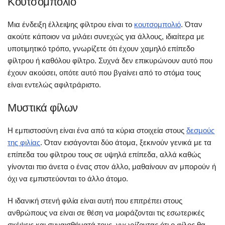
Κουτσομπολιό
Μια ένδειξη έλλειψης φίλτρου είναι το
κουτσομπολιό
. Όταν
ακούτε κάποιον να μιλάει συνεχώς για άλλους, ιδιαίτερα με
υποτιμητικό τρόπο, γνωρίζετε ότι έχουν χαμηλό επίπεδο
φίλτρου ή καθόλου φίλτρο. Συχνά δεν επικυρώνουν αυτό που
έχουν ακούσει, οπότε αυτό που βγαίνει από το στόμα τους
είναι εντελώς αφιλτράριστο.
Μυστικά φίλων
Η εμπιστοσύνη είναι ένα από τα κύρια στοιχεία στους
δεσμούς
της φιλίας
. Όταν εισάγονται δύο άτομα, ξεκινούν γενικά με τα
επίπεδα του φίλτρου τους σε υψηλά επίπεδα, αλλά καθώς
γίνονται πιο άνετα ο ένας στον άλλο, μαθαίνουν αν μπορούν ή
όχι να εμπιστεύονται το άλλο άτομο.
Η ιδανική στενή φιλία είναι αυτή που επιτρέπει στους
ανθρώπους να είναι σε θέση να μοιράζονται τις εσωτερικές
σκέψεις και συναισθήματά τους, γνωρίζοντας ότι ο φίλος θα