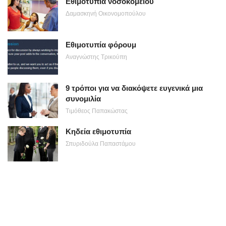
Εθιμοτυπία νοσοκομείου
Δαμασκηνή Οικονομοπούλου
Εθιμοτυπία φόρουμ
Αναγνώστης Τρικούπη
9 τρόποι για να διακόψετε ευγενικά μια
συνομιλία
Τιμόθεος Παπακώστας
Κηδεία εθιμοτυπία
Σπυριδούλα Παπαστάμου