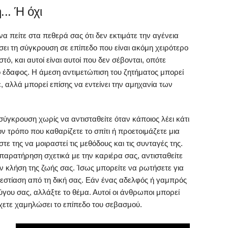
.. Ή όχι
να πείτε στα πεθερά σας ότι δεν εκτιμάτε την αγένεια
σει τη σύγκρουση σε επίπεδο που είναι ακόμη χειρότερο
τό, και αυτοί είναι αυτοί που δεν σέβονται, οπότε
ο έδαφος. Η άμεση αντιμετώπιση του ζητήματος μπορεί
, αλλά μπορεί επίσης να εντείνει την αμηχανία των
σύγκρουση χωρίς να αντισταθείτε όταν κάποιος λέει κάτι
ον τρόπο που καθαρίζετε το σπίτι ή προετοιμάζετε μια
ε της να μοιραστεί τις μεθόδους και τις συνταγές της.
παρατήρηση σχετικά με την καριέρα σας, αντισταθείτε
 κλήση της ζωής σας. Ίσως μπορείτε να ρωτήσετε για
ν εστίαση από τη δική σας. Εάν ένας αδελφός ή γαμπρός
ζύγου σας, αλλάξτε το θέμα. Αυτοί οι άνθρωποι μπορεί
έχετε χαμηλώσει το επίπεδο του σεβασμού.