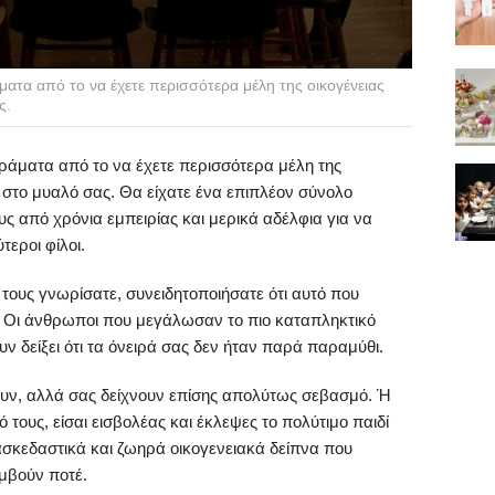
ατα από το να έχετε περισσότερα μέλη της οικογένειας
ς.
ράματα από το να έχετε περισσότερα μέλη της
στο μυαλό σας. Θα είχατε ένα επιπλέον σύνολο
ς από χρόνια εμπειρίας και μερικά αδέλφια για να
τεροι φίλοι.
 τους γνωρίσατε, συνειδητοποιήσατε ότι αυτό που
. Οι άνθρωποι που μεγάλωσαν το πιο καταπληκτικό
ν δείξει ότι τα όνειρά σας δεν ήταν παρά παραμύθι.
ουν, αλλά σας δείχνουν επίσης απολύτως σεβασμό. Ή
 τους, είσαι εισβολέας και έκλεψες το πολύτιμο παιδί
ασκεδαστικά και ζωηρά οικογενειακά δείπνα που
μβούν ποτέ.