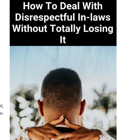
ν
ας
ου