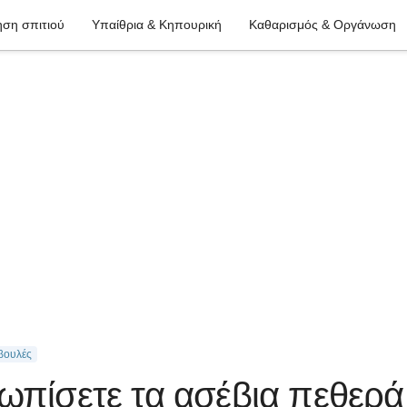
ση σπιτιού
Υπαίθρια & Κηπουρική
Καθαρισμός & Οργάνωση
βουλές
ωπίσετε τα ασέβια πεθερά