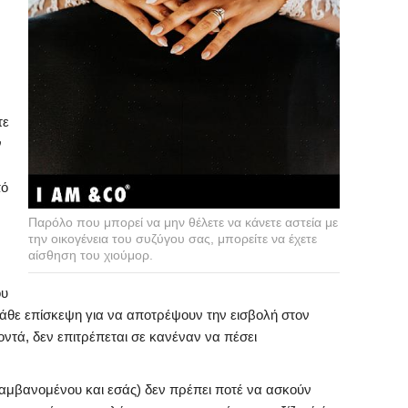
τε
ν
πό
Παρόλο που μπορεί να μην θέλετε να κάνετε αστεία με
την οικογένεια του συζύγου σας, μπορείτε να έχετε
αίσθηση του χιούμορ.
ου
κάθε επίσκεψη για να αποτρέψουν την εισβολή στον
οντά, δεν επιτρέπεται σε κανέναν να πέσει
λαμβανομένου και εσάς) δεν πρέπει ποτέ να ασκούν