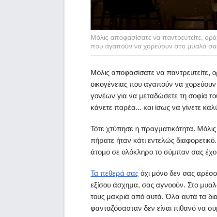
Μόλις αποφασίσατε να παντρευτείτε, οράμ
που αγαπούν να χορεύουν στο μυαλό σα
Μόλις αποφασίσατε να παντρευτείτε, ο
οικογένειας που αγαπούν να χορεύουν 
γονέων για να μεταδώσετε τη σοφία του
κάνετε παρέα... και ίσως να γίνετε καλύ
Τότε χτύπησε η πραγματικότητα. Μόλις
πήρατε ήταν κάτι εντελώς διαφορετικό
άτομο σε ολόκληρο το σύμπαν σας έχου
Τα πεθερά σας
όχι μόνο δεν σας αρέσ
εξίσου άσχημα, σας αγνοούν. Στο μυαλό
τους μακριά από αυτά. Όλα αυτά τα δι
φανταζόσασταν δεν είναι πιθανό να συ