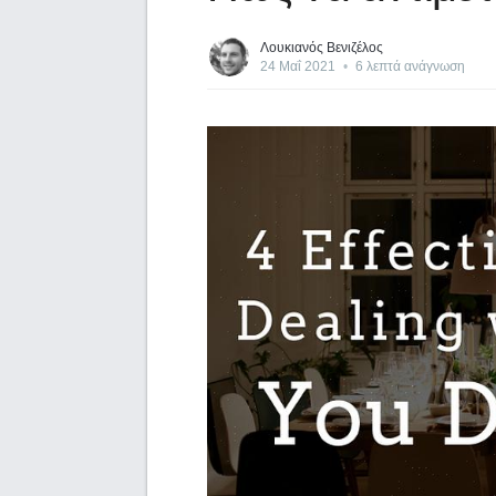
Λουκιανός Βενιζέλος
24 Μαΐ 2021
•
6 λεπτά ανάγνωση